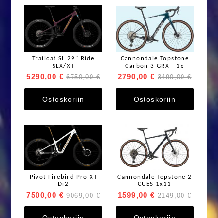
Trailcat SL 29" Ride
Cannondale Topstone
SLX/XT
Carbon 3 GRX - 1x
5290,00 €
2790,00 €
6750,00 €
3490,00 €
Ostoskoriin
Ostoskoriin
Pivot Firebird Pro XT
Cannondale Topstone 2
Di2
CUES 1x11
7500,00 €
1599,00 €
9069,00 €
2149,00 €
Ostoskoriin
Ostoskoriin