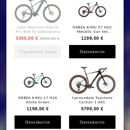
Cube Reaction Hybrid
ORBEA KIMU 27 H20
Pro 800 FE Sähköpyörä
Metallic Sun Set
01191781764 /
3300,00 €
1199,00 €
3699,00 €
52T50485580 Heti
Valmiina!
Tilapäisesti loppu
Ostoskoriin
ORBEA KIMU 27 H20
Cannondale Topstone
Aloha Green
Carbon 1 AXS
01191780079 /
1199,00 €
5799,00 €
52T50485538 Heti
Valmiina!
Ostoskoriin
Ostoskoriin