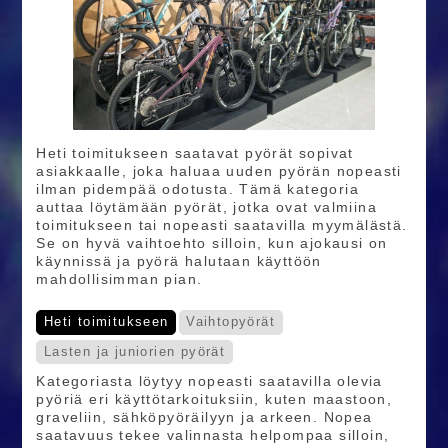
Heti toimitukseen saatavat pyörät sopivat
asiakkaalle, joka haluaa uuden pyörän nopeasti
ilman pidempää odotusta. Tämä kategoria
auttaa löytämään pyörät, jotka ovat valmiina
toimitukseen tai nopeasti saatavilla myymälästä.
Se on hyvä vaihtoehto silloin, kun ajokausi on
käynnissä ja pyörä halutaan käyttöön
mahdollisimman pian.
Heti toimitukseen
Vaihtopyörät
Lasten ja juniorien pyörät
Kategoriasta löytyy nopeasti saatavilla olevia
pyöriä eri käyttötarkoituksiin, kuten maastoon,
graveliin, sähköpyöräilyyn ja arkeen. Nopea
saatavuus tekee valinnasta helpompaa silloin,