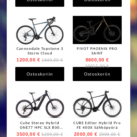
Cannondale Topstone 3
PIVOT PHOENIX PRO
Storm Cloud
SAINT
1200,00 €
8600,00 €
1649,00 €
10017,00 €
Ostoskoriin
Ostoskoriin
Cube Stereo Hybrid
CUBE Editor Hybrid Pro
ONE77 HPC SLX 800
FE 400X Sähköpyörä
Sähköpyörä
3500,00 €
2000,00 €
5299,00 €
2999,00 €