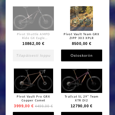
Pivot Shuttle AMPD
Pivot Vault Team GRX
Ride GX Eagle
ZIPP 303 XPLR
Transmission
10862,00 €
8500,00 €
Tilapäisesti loppu
Ostoskoriin
Pivot Vault Pro GRX
Trailcat SL 29" Team
Copper Comet
XTR Di2
3999,00 €
12790,00 €
4499,00 €