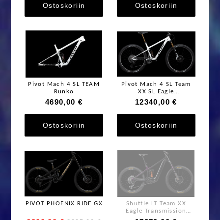
Ostoskoriin
Ostoskoriin
Pivot Mach 4 SL TEAM
Pivot Mach 4 SL Team
Runko
XX SL Eagle
Transmission
4690,00 €
12340,00 €
Ostoskoriin
Ostoskoriin
PIVOT PHOENIX RIDE GX
Shuttle LT Team XX
Eagle Transmission
Podium NEO COIL