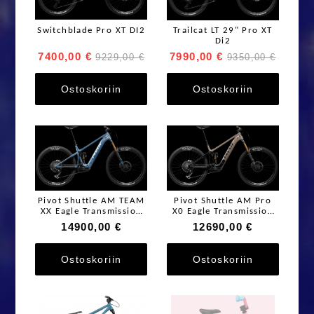
Switchblade Pro XT DI2
Trailcat LT 29" Pro XT
Di2
7400,00 €
7990,00 €
9229,00 €
9350,00 €
Ostoskoriin
Ostoskoriin
Pivot Shuttle AM TEAM
Pivot Shuttle AM Pro
XX Eagle Transmission
X0 Eagle Transmission
2026
2026
14900,00 €
12690,00 €
Ostoskoriin
Ostoskoriin