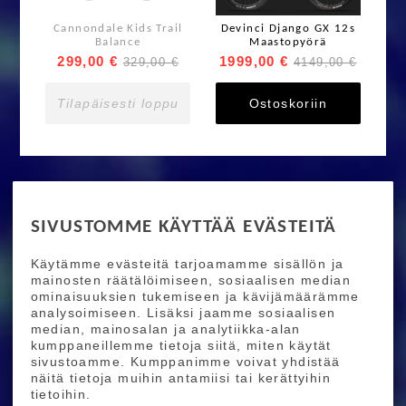
Cannondale Kids Trail
Devinci Django GX 12s
Balance
Maastopyörä
299,00 €
1999,00 €
329,00 €
4149,00 €
Tilapäisesti loppu
Ostoskoriin
RIDE MORE
SIVUSTOMME KÄYTTÄÄ EVÄSTEITÄ
Etusivu
Toimitusehdot
Maksutapaehdot
Käytämme evästeitä tarjoamamme sisällön ja
Ride More – Pyöräkauppa ja pyörähuolto
mainosten räätälöimiseen, sosiaalisen median
Helsingissä
ominaisuuksien tukemiseen ja kävijämäärämme
analysoimiseen. Lisäksi jaamme sosiaalisen
median, mainosalan ja analytiikka-alan
TILAA UUTISKIRJEEMME
kumppaneillemme tietoja siitä, miten käytät
sivustoamme. Kumppanimme voivat yhdistää
Tilaamalla uutiskirjeemme saat uusimmat edut
näitä tietoja muihin antamiisi tai kerättyihin
suoraan sähköpostiisi.
tietoihin.