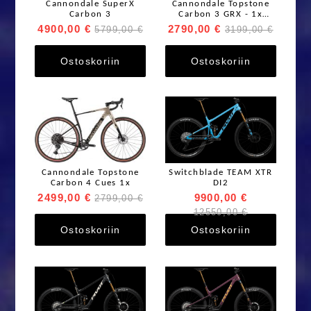
Cannondale SuperX
Cannondale Topstone
Carbon 3
Carbon 3 GRX - 1x
Moonrock
4900,00 €
2790,00 €
5799,00 €
3199,00 €
Ostoskoriin
Ostoskoriin
Cannondale Topstone
Switchblade TEAM XTR
Carbon 4 Cues 1x
DI2
2499,00 €
9900,00 €
2799,00 €
12550,00 €
Ostoskoriin
Ostoskoriin