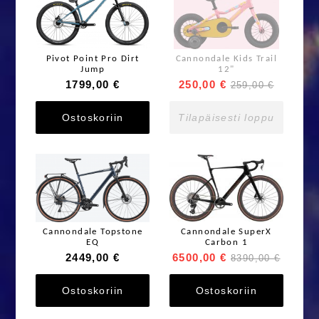
Pivot Point Pro Dirt
Cannondale Kids Trail
Jump
12"
1799,00 €
250,00 €
259,00 €
Ostoskoriin
Tilapäisesti loppu
Cannondale Topstone
Cannondale SuperX
EQ
Carbon 1
2449,00 €
6500,00 €
8390,00 €
Ostoskoriin
Ostoskoriin