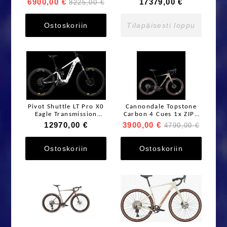
6900,00 €
17379,00 €
8225,00 €
Ostoskoriin
Tilapäisesti loppu
Pivot Shuttle LT Pro X0
Cannondale Topstone
Eagle Transmission
Carbon 4 Cues 1x ZIPP
w/FOX Podium
303
12970,00 €
3900,00 €
4790,00 €
Ostoskoriin
Ostoskoriin