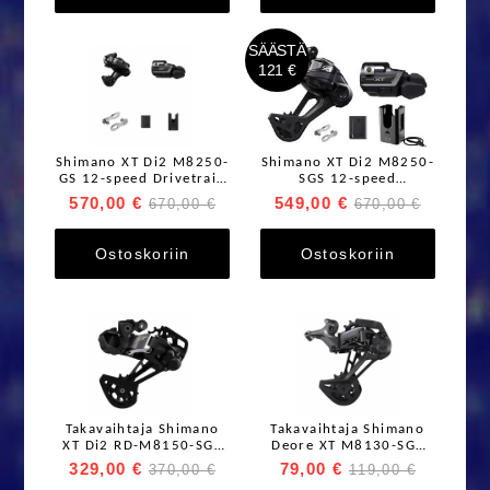
SÄÄSTÄ
121 €
Shimano XT Di2 M8250-
Shimano XT Di2 M8250-
GS 12-speed Drivetrain
SGS 12-speed
Upgrade Kit I-Spec EV
Drivetrain Upgrade Kit
570,00 €
549,00 €
670,00 €
670,00 €
I-Spec EV
Ostoskoriin
Ostoskoriin
Takavaihtaja Shimano
Takavaihtaja Shimano
XT Di2 RD-M8150-SGS
Deore XT M8130-SGS
12s
Linkglide 1x11s Max
329,00 €
79,00 €
370,00 €
119,00 €
50T