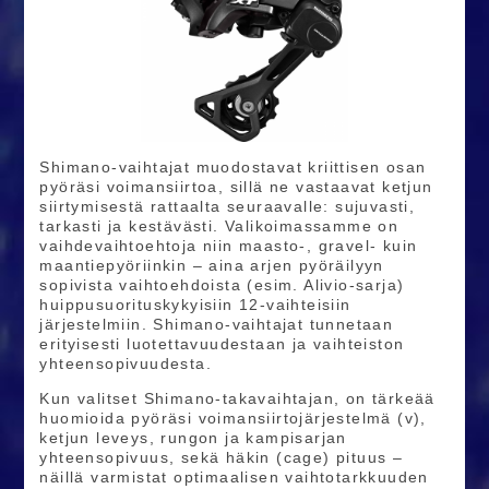
Shimano‑vaihtajat muodostavat kriittisen osan
pyöräsi voimansiirtoa, sillä ne vastaavat ketjun
siirtymisestä rattaalta seuraavalle: sujuvasti,
tarkasti ja kestävästi. Valikoimassamme on
vaihdevaihtoehtoja niin maasto‑, gravel‑ kuin
maantiepyöriinkin – aina arjen pyöräilyyn
sopivista vaihtoehdoista (esim. Alivio‑sarja)
huippusuorituskykyisiin 12‑vaihteisiin
järjestelmiin. Shimano‑vaihtajat tunnetaan
erityisesti luotettavuudestaan ja vaihteiston
yhteensopivuudesta.
Kun valitset Shimano‑takavaihtajan, on tärkeää
huomioida pyöräsi voimansiirtojärjestelmä (v),
ketjun leveys, rungon ja kampisarjan
yhteensopivuus, sekä häkin (cage) pituus –
näillä varmistat optimaalisen vaihtotarkkuuden