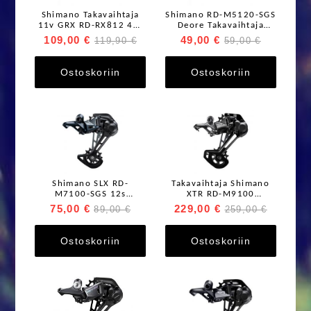
Shimano Takavaihtaja
Shimano RD-M5120-SGS
11v GRX RD-RX812 40-
Deore Takavaihtaja
42T max
10/11v
109,00 €
49,00 €
119,90 €
59,00 €
Ostoskoriin
Ostoskoriin
Shimano SLX RD-
Takavaihtaja Shimano
M7100-SGS 12s
XTR RD-M9100
Takavaihtaja
Shadow+ 12s SGS 51T
75,00 €
229,00 €
89,00 €
259,00 €
Ostoskoriin
Ostoskoriin