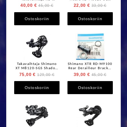
M3100-SGS 9-
Musta 7/8v
40,00 €
22,00 €
45,00 €
33,00 €
vaihteinen
Ostoskoriin
Ostoskoriin
Takavaihtaja Shimano
Shimano XTR RD-M9100
XT M8120-SGS Shadow
Rear Derailleur Bracket
RD+ Max 45T
Axle Unit
75,00 €
39,00 €
129,00 €
45,00 €
Ostoskoriin
Ostoskoriin