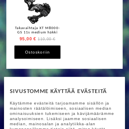
Takavaihtaja XT M8000-
GS 11s medium häkki
95,00 €
110,00 €
Ostoskoriin
RIDE MORE
SIVUSTOMME KÄYTTÄÄ EVÄSTEITÄ
Etusivu
Toimitusehdot
Maksutapaehdot
Käytämme evästeitä tarjoamamme sisällön ja
Ride More – Pyöräkauppa ja pyörähuolto
mainosten räätälöimiseen, sosiaalisen median
Helsingissä
ominaisuuksien tukemiseen ja kävijämäärämme
analysoimiseen. Lisäksi jaamme sosiaalisen
median, mainosalan ja analytiikka-alan
TILAA UUTISKIRJEEMME
kumppaneillemme tietoja siitä, miten käytät