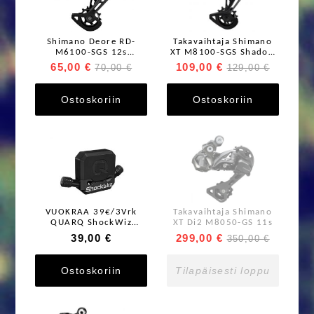
Shimano Deore RD-
Takavaihtaja Shimano
M6100-SGS 12s
XT M8100-SGS Shadow
Takavaihtaja
RD+ Long 1x12s
65,00 €
109,00 €
70,00 €
129,00 €
Ostoskoriin
Ostoskoriin
VUOKRAA 39€/3Vrk
Takavaihtaja Shimano
QUARQ ShockWiz
XT Di2 M8050-GS 11s
Tuning System for MTB
39,00 €
299,00 €
350,00 €
Suspension Systems
Ostoskoriin
Tilapäisesti loppu