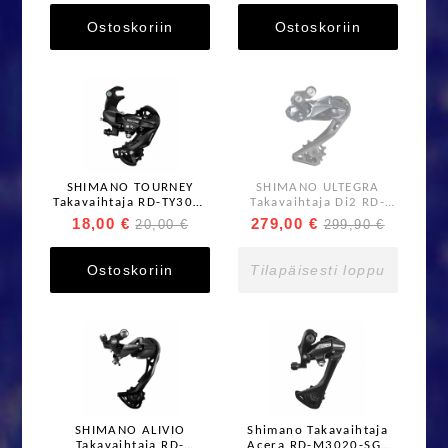
Ostoskoriin
Ostoskoriin
SHIMANO TOURNEY
SHIMANO ULTEGRA
Takavaihtaja RD-TY300-
Takavaihtaja Di2 RD-
SGS 7/6-vaihteinen
R8050-GS 11-
18,00 €
279,00 €
20,00 €
299,90 €
vaihteinen
Ostoskoriin
Tilapäisesti loppu
SHIMANO ALIVIO
Shimano Takavaihtaja
Takavaihtaja RD-
Acera RD-M3020-SGS