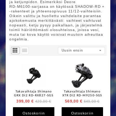
ja ketjunpidon. Esimerkiksi Deore
RD‑M6100‑sarjassa on käytössä SHADOW‑RD +
‑rakenteet ja yhteensopivuus 11/12‑vaihteisiin.
Oikein valittu ja huollettu vaihdelaite parantaa
ajokokemusta merkittävästi: vaihteet vaihtuvat
nopeasti, ketju pysyy paikallaan, ja järjestelmä
toimii häiriöttömästi olosuhteissa, joissa vesi,
muta tai kova käyttö voisivat muutoin aiheuttaa
ongelmia.
Takavaihtaja Shimano
Takavaihtaja Shimano
GRX Di2 RD-RX827-SGS
XTR Di2 RD-M9250-SGS
399,00 €
569,00 €
420,00 €
649,00 €
Ostoskoriin
Ostoskoriin