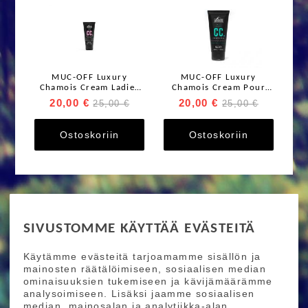
MUC-OFF Luxury
MUC-OFF Luxury
Chamois Cream Ladies
Chamois Cream Pour
100 ml
Homme 100 ml
20,00 €
20,00 €
25,00 €
25,00 €
Ostoskoriin
Ostoskoriin
RIDE MORE
SIVUSTOMME KÄYTTÄÄ EVÄSTEITÄ
Etusivu
Toimitusehdot
Maksutapaehdot
Käytämme evästeitä tarjoamamme sisällön ja
Ride More – Pyöräkauppa ja pyörähuolto
mainosten räätälöimiseen, sosiaalisen median
Helsingissä
ominaisuuksien tukemiseen ja kävijämäärämme
analysoimiseen. Lisäksi jaamme sosiaalisen
median, mainosalan ja analytiikka-alan