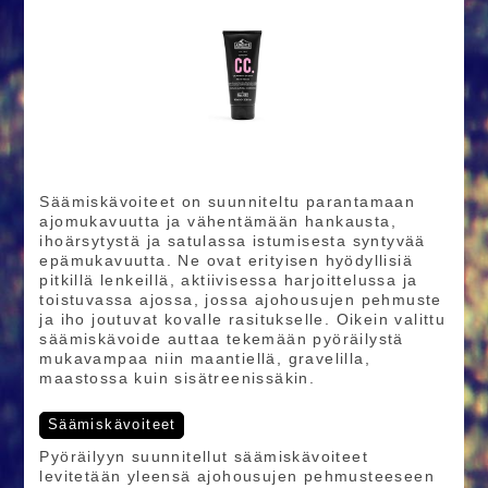
Säämiskävoiteet on suunniteltu parantamaan
ajomukavuutta ja vähentämään hankausta,
ihoärsytystä ja satulassa istumisesta syntyvää
epämukavuutta. Ne ovat erityisen hyödyllisiä
pitkillä lenkeillä, aktiivisessa harjoittelussa ja
toistuvassa ajossa, jossa ajohousujen pehmuste
ja iho joutuvat kovalle rasitukselle. Oikein valittu
säämiskävoide auttaa tekemään pyöräilystä
mukavampaa niin maantiellä, gravelilla,
maastossa kuin sisätreenissäkin.
Säämiskävoiteet
Pyöräilyyn suunnitellut säämiskävoiteet
levitetään yleensä ajohousujen pehmusteeseen