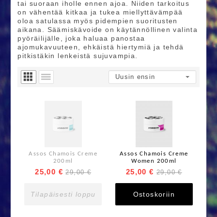
tai suoraan iholle ennen ajoa. Niiden tarkoitus
on vähentää kitkaa ja tukea miellyttävämpää
oloa satulassa myös pidempien suoritusten
aikana. Säämiskävoide on käytännöllinen valinta
pyöräilijälle, joka haluaa panostaa
ajomukavuuteen, ehkäistä hiertymiä ja tehdä
pitkistäkin lenkeistä sujuvampia.
Assos Chamois Creme
Assos Chamois Creme
200ml
Women 200ml
25,00 €
25,00 €
29,00 €
29,00 €
Tilapäisesti loppu
Ostoskoriin