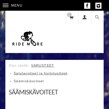
MENU
0
VARUSTEET
Satulavoiteet ja hoitotuotteet
Säämiskävoiteet
SÄÄMISKÄVOITEET