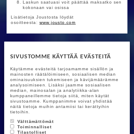
Laskun saatuasi voit päättää maksatko sen
kokonaan vai osissa
Lisätietoja Joustosta löydät
osoitteesta:
www.jousto.com
RIDE MORE
SIVUSTOMME KÄYTTÄÄ EVÄSTEITÄ
Etusivu
Toimitusehdot
Maksutapaehdot
Käytämme evästeitä tarjoamamme sisällön ja
Ride More – Pyöräkauppa ja pyörähuolto
mainosten räätälöimiseen, sosiaalisen median
Helsingissä
ominaisuuksien tukemiseen ja kävijämäärämme
analysoimiseen. Lisäksi jaamme sosiaalisen
median, mainosalan ja analytiikka-alan
TILAA UUTISKIRJEEMME
kumppaneillemme tietoja siitä, miten käytät
sivustoamme. Kumppanimme voivat yhdistää
Tilaamalla uutiskirjeemme saat uusimmat edut
näitä tietoja muihin antamiisi tai kerättyihin
suoraan sähköpostiisi.
tietoihin.
Välttämättömät
Toiminnalliset
Hyväksyn henkilötietojen tallentamisen (
lue
)
Tilastolliset