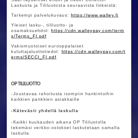
Laskusta ja Tililuotosta seuraavista linkeistä:
Tarkempi palvelukuvaus:
https://www.walley.fi
Yleiset lasku-, tililuotto- ja
osamaksuehdot:
https://cdn.walleypay.com/term
s/Terms_FI.pdf
Vakiomuotoiset eurooppalaiset
kuluttajaluottotiedot:
https://cdn.walleypay.com/t
erms/SECCI_FI.pdf
OP TILILUOTTO
-Joustavaa rahoitusta isompiin hankintoihin
kaikkien pankkien asiakkaille
-Kätevästi yhdellä laskulla
-Kaikki kuukauden aikana OP Tililuotolla
tekemäsi verkko-ostokset laskutetaan samalla
laskulla.