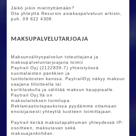
Jäikö jokin mietityttämään?
Ota yhteyttä Resursin asiakaspalveluun arkisin,
puh. 09 622 4308.
MAKSUPALVELUTARJOAJA
Maksunvälityspalvelun toteuttajana ja
maksupalveluntarjoajana toimii
Paytrail Oyj (2122839-7) yhteistyössä
suomalaisten pankkien ja
luottolaitosten kanssa. PaytrailOyj näkyy maksun
saajana tiliotteella tai
korttilaskulla ja välittää maksun kauppiaalle.
Paytrail Oyj:llä on
maksulaitoksen toimilupa.
Reklamaatiotapauksissa pyydämme ottamaan
ensisijaisesti yhteyttä tuotteen toimittajaan.
Paytrail kerää maksutapahtuman yhteydessä IP-
osoitteen, maksutavan sekä
maksuajankohdan.