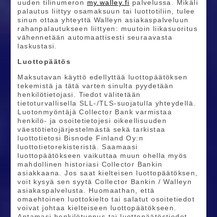
uuden tilinumeron
my.walley.fi
palvelussa. Mikäli
palautus liittyy osamaksuun tai luottotiliin, tulee
sinun ottaa yhteyttä Walleyn asiakaspalveluun
rahanpalautukseen liittyen: muutoin liikasuoritus
vähennetään automaattisesti seuraavasta
laskustasi.
Luottopäätös
Maksutavan käyttö edellyttää luottopäätöksen
tekemistä ja tätä varten sinulta pyydetään
henkilötietojasi. Tiedot välitetään
tietoturvallisella SLL-/TLS-suojatulla yhteydellä.
Luotonmyöntäjä Collector Bank varmistaa
henkilö- ja osoitetietojesi oikeellisuuden
väestötietojärjestelmästä sekä tarkistaa
luottotietosi Bisnode Finland Oy:n
luottotietorekisteristä. Saamaasi
luottopäätökseen vaikuttaa muun ohella myös
mahdollinen historiasi Collector Bankin
asiakkaana. Jos saat kielteisen luottopäätöksen,
voit kysyä sen syytä Collector Bankin / Walleyn
asiakaspalvelusta. Huomaathan, että
omaehtoinen luottokielto tai salatut osoitetiedot
voivat johtaa kielteiseen luottopäätökseen.
Antamasi henkilötunnus tai luottopäätöstiedot