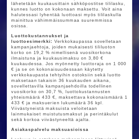
lähetetään kuukausittain sähköpostitse tililasku,
kunnes luotto on kokonaan maksettu. Voit aina
halutessasi lyhentää luottoasi myös tililaskulla
mainittua vähimmäissummaa suuremmissa
osissa.
Luottokustannukset ja
luottoesimerkki:
Verkkokaupassa
sovelletaan
kampanjaehtoja, joiden mukaisesti tililuoton
korko on 19,2 % nimellisenä vuosikorkona
ilmaistuna ja kuukausimaksu on 3,80 €
kuukaudessa. Jos myönnetty luottoraja on 1 000
€ ja se on kokonaisuudessaan käytetty
verkkokaupasta tehtyihin ostoksiin sekä luotto
maksetaan takaisin 36 kuukauden aikana,
sovellettavilla kampanjaehdoilla todellinen
vuosikorko on 30,7 %, luottokustannusten
yhteismäärä 433 €, maksettava kokonaismäärä 1
433 € ja maksuerien lukumäärä 36 kpl.
Viivästyneistä maksuista veloitetaan
lainmukaiset muistutusmaksut ja perintäkulut
sekä korkoa viivästyneeltä ajalta.
Asiakaspalvelu maksuasioissa