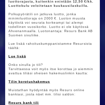
luottorajasta, kuitenkin enintään 12,50 €/kk.
Luottokulu veloitetaan kuukausilaskuilla.
Polkupyörätili on jatkuva luotto, jonka
minimiluottoraja on 2000 €. Luoton muusta
käytöstä voi seurata korkeampi tai alempi
todellinen vuosikorko. Luotto ei ole käytössä
Ahvenanmaalla. Luotonantaja: Resurs Bank AB
Suomen sivuliike.
Lue lisää rahoituskumppanistamme Resursista
täältä:
Lue lisää
Onko sinulla jo tili?
Tarvittaessa voit myös itse korottaa jo aiemmin
avattua tiliäsi oheisen hakemuslinkin kautta:
Tilin korotushakemus
Muistathan hyödyntää myös Resurs online
bankiasi, josta näet mm. tilisi saldon:
Resurs bank tili