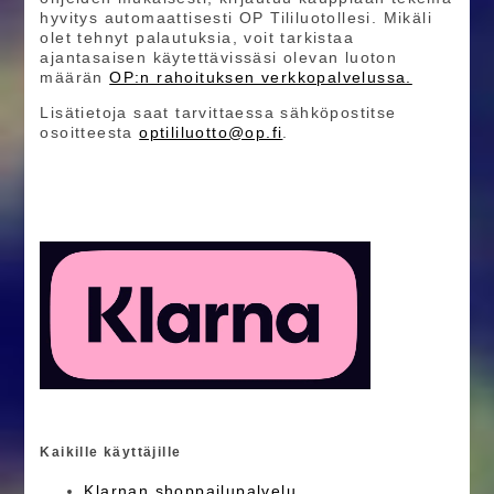
hyvitys automaattisesti OP Tililuotollesi. Mikäli
olet tehnyt palautuksia, voit tarkistaa
ajantasaisen käytettävissäsi olevan luoton
määrän
OP:n rahoituksen verkkopalvelussa.
Lisätietoja saat tarvittaessa sähköpostitse
osoitteesta
optililuotto@op.fi
.
Kaikille käyttäjille
Klarnan shoppailupalvelu