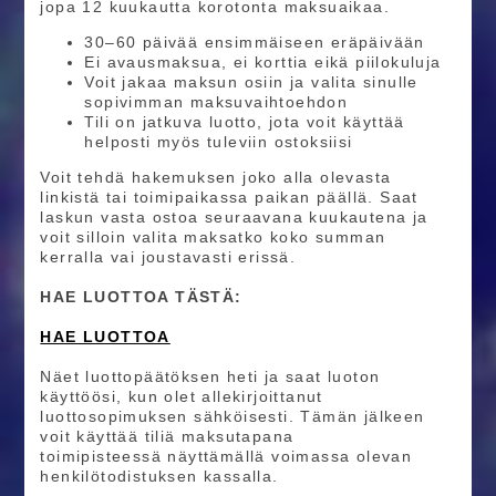
jopa 12 kuukautta korotonta maksuaikaa.
30–60 päivää ensimmäiseen eräpäivään
Ei avausmaksua, ei korttia eikä piilokuluja
Voit jakaa maksun osiin ja valita sinulle
sopivimman maksuvaihtoehdon
Tili on jatkuva luotto, jota voit käyttää
helposti myös tuleviin ostoksiisi
Voit tehdä hakemuksen joko alla olevasta
linkistä tai toimipaikassa paikan päällä. Saat
laskun vasta ostoa seuraavana kuukautena ja
voit silloin valita maksatko koko summan
kerralla vai joustavasti erissä.
HAE LUOTTOA TÄSTÄ:
HAE LUOTTOA
Näet luottopäätöksen heti ja saat luoton
käyttöösi, kun olet allekirjoittanut
luottosopimuksen sähköisesti. Tämän jälkeen
voit käyttää tiliä maksutapana
toimipisteessä näyttämällä voimassa olevan
henkilötodistuksen kassalla.