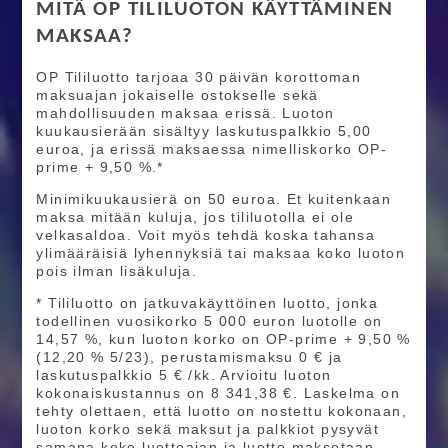
MITÄ OP TILILUOTON KÄYTTÄMINEN
MAKSAA?
OP Tililuotto tarjoaa 30 päivän korottoman
maksuajan jokaiselle ostokselle sekä
mahdollisuuden maksaa erissä. Luoton
kuukausierään sisältyy laskutuspalkkio 5,00
euroa, ja erissä maksaessa nimelliskorko OP-
prime + 9,50 %.*
Minimikuukausierä on 50 euroa. Et kuitenkaan
maksa mitään kuluja, jos tililuotolla ei ole
velkasaldoa. Voit myös tehdä koska tahansa
ylimääräisiä lyhennyksiä tai maksaa koko luoton
pois ilman lisäkuluja.
* Tililuotto on jatkuvakäyttöinen luotto, jonka
todellinen vuosikorko 5 000 euron luotolle on
14,57 %, kun luoton korko on OP-prime + 9,50 %
(12,20 % 5/23), perustamismaksu 0 € ja
laskutuspalkkio 5 € /kk. Arvioitu luoton
kokonaiskustannus on 8 341,38 €. Laskelma on
tehty olettaen, että luotto on nostettu kokonaan,
luoton korko sekä maksut ja palkkiot pysyvät
samana koko luottoajan ja luotto maksetaan