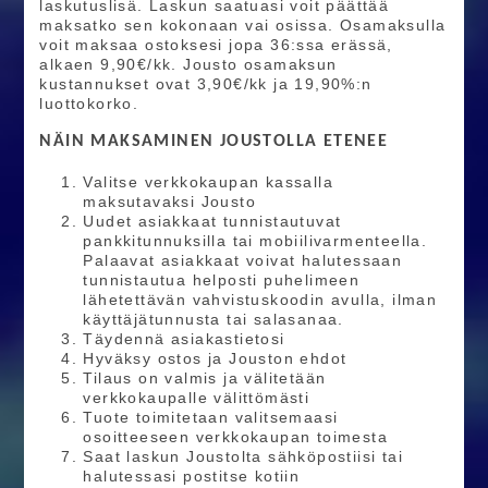
laskutuslisä. Laskun saatuasi voit päättää
maksatko sen kokonaan vai osissa. Osamaksulla
voit maksaa ostoksesi jopa 36:ssa erässä,
alkaen 9,90€/kk. Jousto osamaksun
kustannukset ovat 3,90€/kk ja 19,90%:n
luottokorko.
NÄIN MAKSAMINEN JOUSTOLLA ETENEE
Valitse verkkokaupan kassalla
maksutavaksi Jousto
Uudet asiakkaat tunnistautuvat
pankkitunnuksilla tai mobiilivarmenteella.
Palaavat asiakkaat voivat halutessaan
tunnistautua helposti puhelimeen
lähetettävän vahvistuskoodin avulla, ilman
käyttäjätunnusta tai salasanaa.
Täydennä asiakastietosi
Hyväksy ostos ja Jouston ehdot
Tilaus on valmis ja välitetään
verkkokaupalle välittömästi
Tuote toimitetaan valitsemaasi
osoitteeseen verkkokaupan toimesta
Saat laskun Joustolta sähköpostiisi tai
halutessasi postitse kotiin