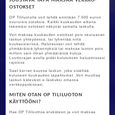
JOUSTAVA TAPA MAKSAA VERKKO-
OSTOKSET
OP Tililuotolla voit tehdä enintään 7 500 euron
suuruisia ostoksia. Kaikki kuukauden aikana
tekemäsi ostokset näkyvät samalla laskulla.
Voit maksaa kuukauden ostokset pois seuraavan
laskun yhteydessä, tai lyhentää niitä
kuukausierissä. Halutessasi voit tehdä
ylimääräisiä lyhennyksiä tai maksaa luoton pois
milloin vain ilman ylimääräisiä kuluja.
Luottorajan avulla pidät kulutuksen haluamissasi
rajoissa.
Saat kerran kuussa laskun, joka sisältää
kuluneen kuukauden tapahtumat. Voit muuttaa
laskun kätevästi e-laskuksi omassa
verkkopankissasi.
MITEN OTAN OP TILILUOTON
KÄYTTÖÖNI?
Hae OP Tililuottoa etukäteen ja voit maksaa