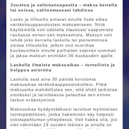
Joustoa ja valinnanvapautta – maksa kerralla
tai osissa, valitsemassasi tahdissa
Lasku ja tililuotto antavat sinulle lisää aikaa
verkkokauppaostostesi maksamiseen. Niitä
käyttämällä voit odotella tilauksesi saapumista
rauhassa ennen sen maksamista. Maksun voit
tehdä joko kerralla laskulla tai pienemmissä
osissa tililuotolla, jolloin voit suorittaa
kuukausittain sinulle parhaiten sopivan summan
ja jakaa maksun enintään 36 kuukauden ajalle.
Laskulla ilmaista maksuaikaa – turvallista ja
helppoa asiointia
Laskulla saat aina 30 päivää korotonta
maksuaikaa verkkokauppaostoksillesi. Pitkä
maksuaika mahdollistaa sen, että ehdit tarkistaa
ostoksesi ja tarvittaessa palauttaa sen ennen
laskun erääntymistä.
Maksuaikaa hyödyntääksesi tarvitset myönteisen
luottopäätöksen, jonka hakeminen käy helposti
ostotapahtuman yhteydessä. Voit hakea sitä, jos
olet vähintään 18 vuoden ikäinen ja sinulla on