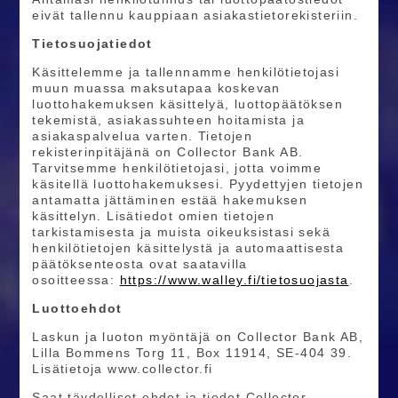
eivät tallennu kauppiaan asiakastietorekisteriin.
Tietosuojatiedot
Käsittelemme ja tallennamme henkilötietojasi
muun muassa maksutapaa koskevan
luottohakemuksen käsittelyä, luottopäätöksen
tekemistä, asiakassuhteen hoitamista ja
asiakaspalvelua varten. Tietojen
rekisterinpitäjänä on Collector Bank AB.
Tarvitsemme henkilötietojasi, jotta voimme
käsitellä luottohakemuksesi. Pyydettyjen tietojen
antamatta jättäminen estää hakemuksen
käsittelyn. Lisätiedot omien tietojen
tarkistamisesta ja muista oikeuksistasi sekä
henkilötietojen käsittelystä ja automaattisesta
päätöksenteosta ovat saatavilla
osoitteessa:
https://www.walley.fi/tietosuojasta
.
Luottoehdot
Laskun ja luoton myöntäjä on Collector Bank AB,
Lilla Bommens Torg 11, Box 11914, SE-404 39.
Lisätietoja www.collector.fi
Saat täydelliset ehdot ja tiedot Collector