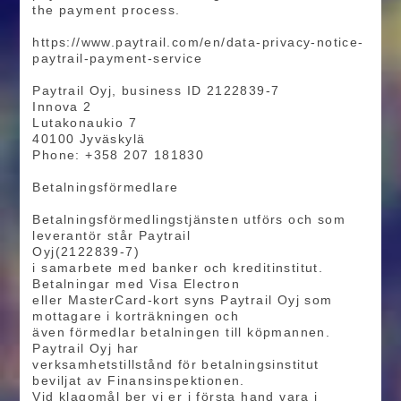
the payment process.
https://www.paytrail.com/en/data-privacy-notice-
paytrail-payment-service
Paytrail Oyj, business ID 2122839-7
Innova 2
Lutakonaukio 7
40100 Jyväskylä
Phone: +358 207 181830
Betalningsförmedlare
Betalningsförmedlingstjänsten utförs och som
leverantör står Paytrail
Oyj(2122839-7)
i samarbete med banker och kreditinstitut.
Betalningar med Visa Electron
eller MasterCard-kort syns Paytrail Oyj som
mottagare i korträkningen och
även förmedlar betalningen till köpmannen.
Paytrail Oyj har
verksamhetstillstånd för betalningsinstitut
beviljat av Finansinspektionen.
Vid klagomål ber vi er i första hand vara i