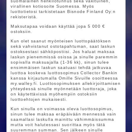
suomalainen henkilötunnus sekä vakituinen,
virallinen kotiosoite Suomessa. Myös
luottotietosi tarkistetaan Bisnode Finland Oy:n
rekisteristä.
Maksutapaa voidaan käyttää jopa 5 000 €
ostoksiin.
Kun olet saanut myönteisen luottopäätöksen
sekä vahvistanut ostotapahtuman, saat laskun
ostoksestasi sähköpostiisi. Jos haluat maksaa
laskun pienemmissä osissa ja sinulle paremmin
sopivalla maksuajalla (1-36 kk), sinun tulee
ensimmäisen laskun saatuasi tehdä jatkuvaa
luottoa koskeva luottosopimus Collector Bankin
kanssa kirjautumalla Omille Sivuille osoitteessa
my.walley.fi. Luottosopimuksen allekirjoittamisen
yhteydessä sinulle myönnetään luottoraja, joka
on käytettävissä myöhempiin ostoksiin
luottoehtojen mukaisesti.
Kun sinulla on voimassa oleva luottosopimus,
sinun tulee maksaa eräpäivään mennessä vain
saamallasi laskulla mainittu vähimmäissumma
mutta voit halutessasi suorittaa myös tätä
suuremman summan. Sen jälkeen sinulle