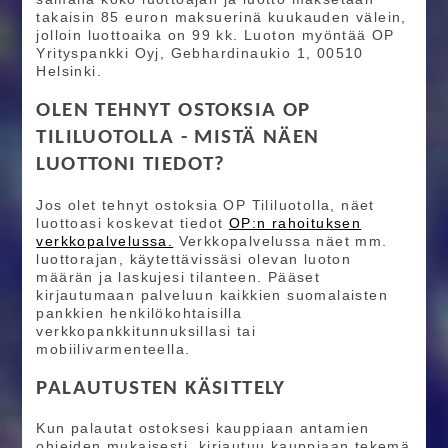
takaisin 85 euron maksuerinä kuukauden välein,
jolloin luottoaika on 99 kk. Luoton myöntää OP
Yrityspankki Oyj, Gebhardinaukio 1, 00510
Helsinki.
OLEN TEHNYT OSTOKSIA OP
TILILUOTOLLA - MISTÄ NÄEN
LUOTTONI TIEDOT?
Jos olet tehnyt ostoksia OP Tililuotolla, näet
luottoasi koskevat tiedot
OP:n rahoituksen
verkkopalvelussa.
Verkkopalvelussa näet mm.
luottorajan, käytettävissäsi olevan luoton
määrän ja laskujesi tilanteen. Pääset
kirjautumaan palveluun kaikkien suomalaisten
pankkien henkilökohtaisilla
verkkopankkitunnuksillasi tai
mobiilivarmenteella.
PALAUTUSTEN KÄSITTELY
Kun palautat ostoksesi kauppiaan antamien
ohjeiden mukaisesti, kirjautuu kauppiaan tekemä