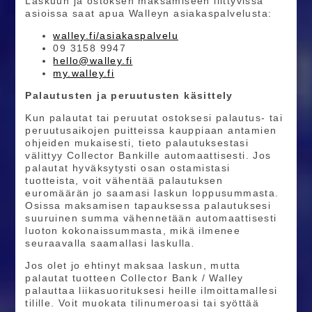
Laskuun ja ostoksen maksamiseen liittyvissä
asioissa saat apua Walleyn asiakaspalvelusta:
walley.fi/asiakaspalvelu
09 3158 9947
hello@walley.fi
my.walley.fi
Palautusten ja peruutusten käsittely
Kun palautat tai peruutat ostoksesi palautus- tai
peruutusaikojen puitteissa kauppiaan antamien
ohjeiden mukaisesti, tieto palautuksestasi
välittyy Collector Bankille automaattisesti. Jos
palautat hyväksytysti osan ostamistasi
tuotteista, voit vähentää palautuksen
euromäärän jo saamasi laskun loppusummasta.
Osissa maksamisen tapauksessa palautuksesi
suuruinen summa vähennetään automaattisesti
luoton kokonaissummasta, mikä ilmenee
seuraavalla saamallasi laskulla
.
Jos olet jo ehtinyt maksaa laskun, mutta
palautat tuotteen Collector Bank / Walley
palauttaa liikasuorituksesi heille ilmoittamallesi
tilille. Voit muokata tilinumeroasi tai syöttää