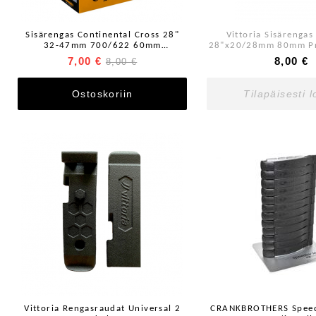
Sisärengas Continental Cross 28"
Vittoria Sisärenga
32-47mm 700/622 60mm
28"x20/28mm 80mm Pre
Prestaventtiili
7,00 €
8,00 €
8,00 €
Ostoskoriin
Tilapäisesti 
Vittoria Rengasraudat Universal 2
CRANKBROTHERS Speedi