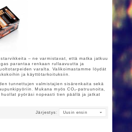
ustarvikkeita – ne varmistavat, että matka jatkuu
gas parantaa renkaan rullaavuutta ja
uoltotarpeiden varalta. Valikoimastamme löydät
skokoihin ja käyttötarkoituksiin.
en tunnettujen valmistajien sisärenkaita sekä
 kaupunkipyöriin. Mukana myös CO₂-patruunoita,
a huollat pyöräsi nopeasti tien päällä ja jatkat
Järjestys: