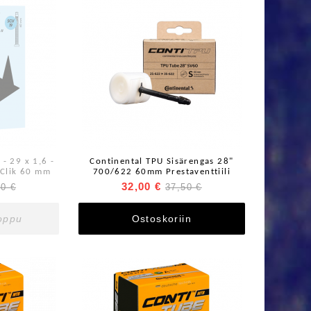
- 29 x 1,6 -
Continental TPU Sisärengas 28"
 Clik 60 mm
700/622 60mm Prestaventtiili
32,00 €
90 €
37,50 €
loppu
Ostoskoriin