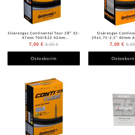
Sisärengas Continental Tour 28" 32-
Sisärengas Contin
47mm 700/622 42mm
29x1,75-2,5" 40mm Au
Prestaventtiili
7,00 €
7,00 €
8,00 €
8,00
Ostoskoriin
Ostoskori