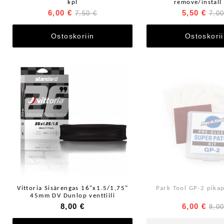
kpl
remove/install 
6,00 €
5,50 €
7,50 €
7,00
Ostoskoriin
Ostoskori
Vittoria Sisärengas 16"x1.5/1,75"
Park Tool GP-2 pikap
45mm DV Dunlop venttiili
8,00 €
6,00 €
8,00