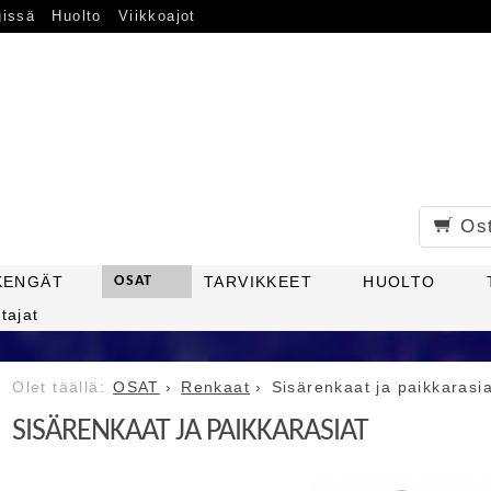
gissä
Huolto
Viikkoajot
Os
KENGÄT
OSAT
TARVIKKEET
HUOLTO
tajat
OSAT
Renkaat
Sisärenkaat ja paikkarasia
SISÄRENKAAT JA PAIKKARASIAT