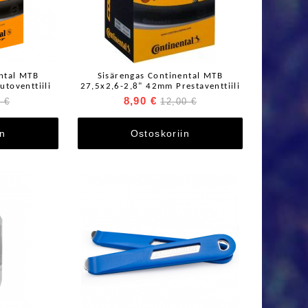
ental MTB
Sisärengas Continental MTB
toventtiili
27,5x2,6-2,8" 42mm Prestaventtiili
8,90 €
 €
12,00 €
in
Ostoskoriin