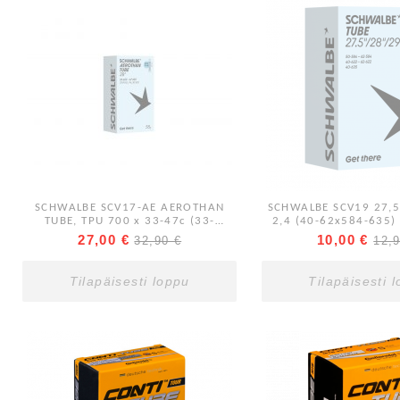
SCHWALBE SCV17-AE AEROTHAN
SCHWALBE SCV19 27,5 
TUBE, TPU 700 x 33-47c (33-
2,4 (40-62x584-635)
47x622) Clik 40 mm
27,00 €
10,00 €
32,90 €
12,
Tilapäisesti loppu
Tilapäisesti 