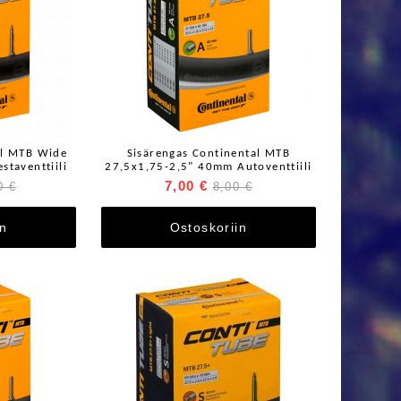
al MTB Wide
Sisärengas Continental MTB
taventtiili
27,5x1,75-2,5" 40mm Autoventtiili
7,00 €
0 €
8,00 €
in
Ostoskoriin