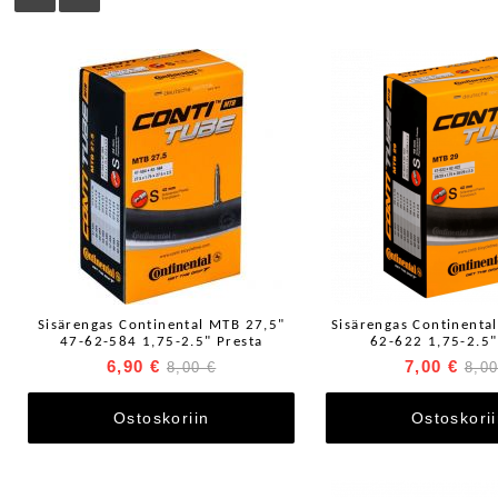
Sisärengas Continental MTB 27,5"
Sisärengas Continenta
47-62-584 1,75-2.5" Presta
62-622 1,75-2.5"
6,90 €
7,00 €
8,00 €
8,00
Ostoskoriin
Ostoskori