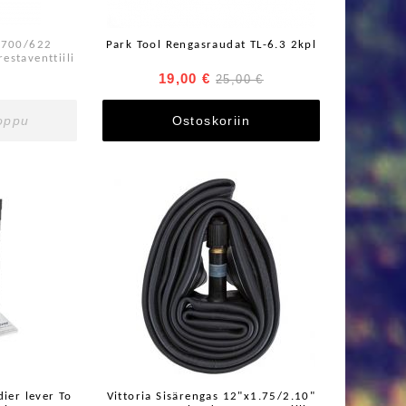
s 700/622
Park Tool Rengasraudat TL-6.3 2kpl
staventtiili
19,00 €
25,00 €
loppu
Ostoskoriin
er lever To
Vittoria Sisärengas 12"x1.75/2.10"