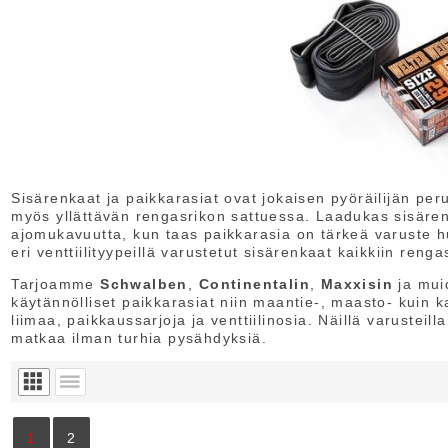
Sisärenkaat ja paikkarasiat ovat jokaisen pyöräilijän per
myös yllättävän rengasrikon sattuessa. Laadukas sisären
ajomukavuutta, kun taas paikkarasia on tärkeä varuste h
eri venttiilityypeillä varustetut sisärenkaat kaikkiin renga
Tarjoamme
Schwalben
,
Continentalin
,
Maxxisin
ja muid
käytännölliset paikkarasiat niin maantie-, maasto- kuin
liimaa, paikkaussarjoja ja venttiilinosia. Näillä varusteill
matkaa ilman turhia pysähdyksiä.
1
2