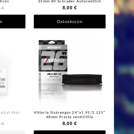
tires
35mm AV Schrader Autoventtiili
8,00 €
 €
in
Ostoskoriin
aikat 6kpl
Vittoria Sisärengas 24"x1,95/2,125"
48mm Presta venttiilillä
8,00 €
 €