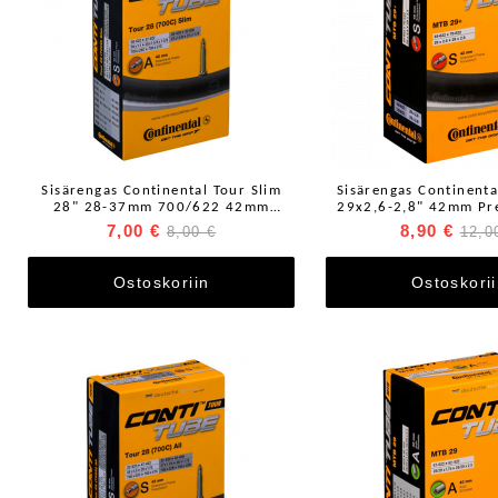
Sisärengas Continental Tour Slim
Sisärengas Continent
28" 28-37mm 700/622 42mm
29x2,6-2,8" 42mm Pres
Prestaventtiili
7,00 €
8,90 €
8,00 €
12,0
Ostoskoriin
Ostoskori