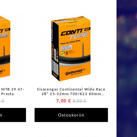
l MTB 29 47-
Sisärengas Continental Wide Race
 Presta
28" 25-32mm 700/622 60mm
Prestaventtiili
7,00 €
 €
8,00 €
in
Ostoskoriin