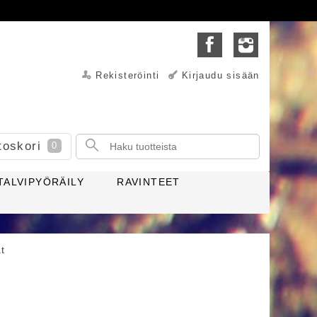
Rekisteröinti
Kirjaudu sisään
toskori
0
TALVIPYÖRÄILY
RAVINTEET
t