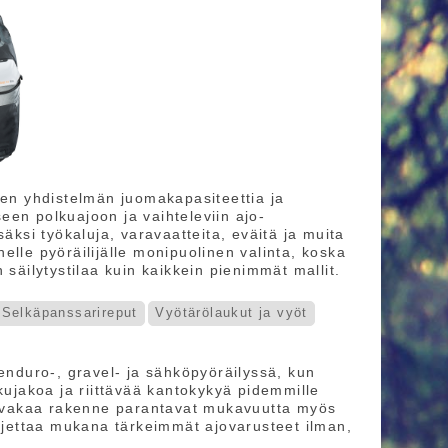
sen yhdistelmän juomakapasiteettia ja
seen polkuajoon ja vaihteleviin ajo-
äksi työkaluja, varavaatteita, eväitä ja muita
elle pyöräilijälle monipuolinen valinta, koska
 säilytystilaa kuin kaikkein pienimmät mallit.
Selkäpanssarireput
Vyötärölaukut ja vyöt
 enduro-, gravel- ja sähköpyöräilyssä, kun
kujakoa ja riittävää kantokykyä pidemmille
ja vakaa rakenne parantavat mukavuutta myös
jettaa mukana tärkeimmät ajovarusteet ilman,