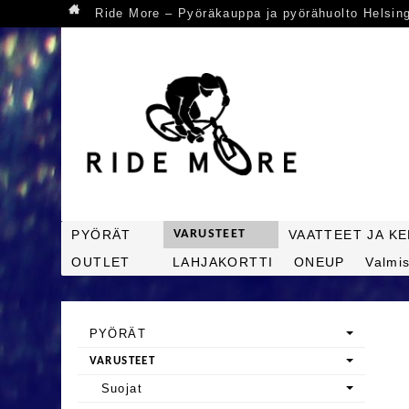
Ride More – Pyöräkauppa ja pyörähuolto Helsin
PYÖRÄT
VARUSTEET
VAATTEET JA K
OUTLET
LAHJAKORTTI
ONEUP
Valmis
PYÖRÄT
VARUSTEET
Suojat