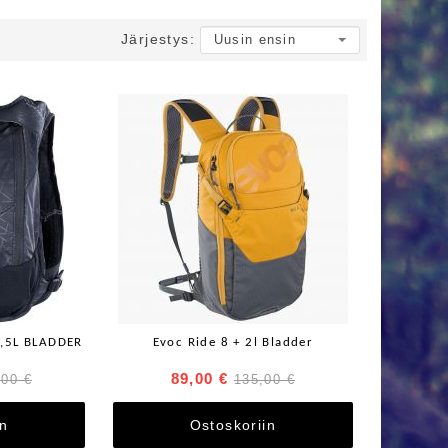
Järjestys:
,5L BLADDER
Evoc Ride 8 + 2l Bladder
89,00 €
,00 €
135,00 €
in
Ostoskoriin