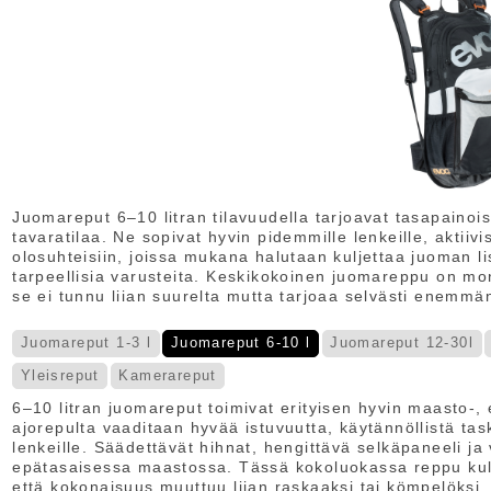
Juomareput 6–10 litran tilavuudella tarjoavat tasapainoi
tavaratilaa. Ne sopivat hyvin pidemmille lenkeille, aktiivi
olosuhteisiin, joissa mukana halutaan kuljettaa juoman lis
tarpeellisia varusteita. Keskikokoinen juomareppu on mon
se ei tunnu liian suurelta mutta tarjoaa selvästi enemmän
Juomareput 1-3 l
Juomareput 6-10 l
Juomareput 12-30l
Yleisreput
Kamerareput
6–10 litran juomareput toimivat erityisen hyvin maasto-,
ajorepulta vaaditaan hyvää istuvuutta, käytännöllistä tas
lenkeille. Säädettävät hihnat, hengittävä selkäpaneeli 
epätasaisessa maastossa. Tässä kokoluokassa reppu kul
että kokonaisuus muuttuu liian raskaaksi tai kömpelöksi.