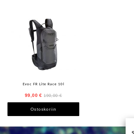
Evoc FR Lite Race 10l
99,00 €
190,00 €
Ostoskoriin