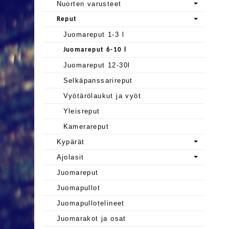
Nuorten varusteet
Reput
Juomareput 1-3 l
Juomareput 6-10 l
Juomareput 12-30l
Selkäpanssarireput
Vyötärölaukut ja vyöt
Yleisreput
Kamerareput
Kypärät
Ajolasit
Juomareput
Juomapullot
Juomapullotelineet
Juomarakot ja osat