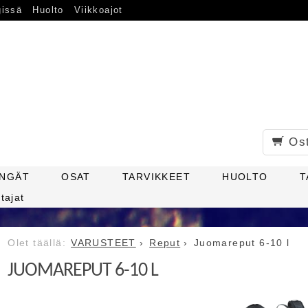
gissä
Huolto
Viikkoajot
Os
ENGÄT
OSAT
TARVIKKEET
HUOLTO
T
tajat
VARUSTEET
Reput
Juomareput 6-10 l
JUOMAREPUT 6-10 L