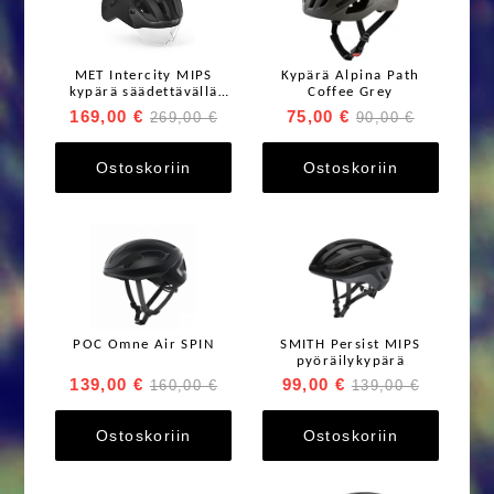
MET Intercity MIPS
Kypärä Alpina Path
kypärä säädettävällä
Coffee Grey
visiirillä ja
169,00 €
75,00 €
269,00 €
90,00 €
integroidulla/ladattaval
la takavalolla
Ostoskoriin
Ostoskoriin
POC Omne Air SPIN
SMITH Persist MIPS
pyöräilykypärä
139,00 €
99,00 €
160,00 €
139,00 €
Ostoskoriin
Ostoskoriin