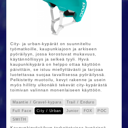
City- ja urban-kypärät on suunniteltu
työmatkoille, kaupunkiajoon ja arkiseen
pyöräilyyn, jossa korostuvat mukavuus,
käytännöllisyys ja selkeä tyyli. Hyvä
kaupunkikypärä on helppo ottaa käyttöön
päivittäin, se istuu miellyttävästi ja tarjoaa
luotettavaa suojaa tavallisessa pyöräilyssä.
Pelkistetty muotoilu, kevyt rakenne ja usein
myös hillitty ulkonäkö tekevät city-kypärästä
toimivan valinnan monenlaiseen käyttöön.
Maantie / Gravel-kypara
Trail / Enduro
Full Face
City / Urban
Junior
FOX
POC
SMITH
Kaupunkipyöräilyyn tarkoitetuissa kypärissä