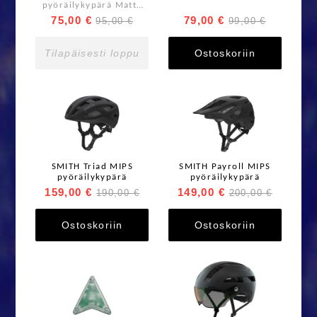
pyöräilykypärä Matte
White
75,00 €
79,00 €
95,00 €
99,00 €
Tilapäisesti loppu
Ostoskoriin
SMITH Triad MIPS
SMITH Payroll MIPS
pyöräilykypärä
pyöräilykypärä
159,00 €
149,00 €
190,00 €
200,00 €
Ostoskoriin
Ostoskoriin