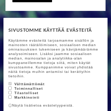
RIDE MORE
SIVUSTOMME KÄYTTÄÄ EVÄSTEITÄ
Etusivu
Toimitusehdot
Maksutapaehdot
Käytämme evästeitä tarjoamamme sisällön ja
Ride More – Pyöräkauppa ja pyörähuolto
mainosten räätälöimiseen, sosiaalisen median
Helsingissä
ominaisuuksien tukemiseen ja kävijämäärämme
analysoimiseen. Lisäksi jaamme sosiaalisen
median, mainosalan ja analytiikka-alan
TILAA UUTISKIRJEEMME
kumppaneillemme tietoja siitä, miten käytät
sivustoamme. Kumppanimme voivat yhdistää
Tilaamalla uutiskirjeemme saat uusimmat edut
näitä tietoja muihin antamiisi tai kerättyihin
suoraan sähköpostiisi.
tietoihin.
Välttämättömät
Toiminnalliset
Hyväksyn henkilötietojen tallentamisen (
lue
)
Tilastolliset
Markkinointi
Tilaa
Näytä lisätietoa evästetyypeistä.