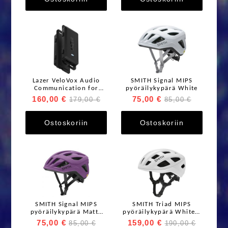
Lazer VeloVox Audio
SMITH Signal MIPS
Communication for
pyöräilykypärä White
helmet 2pc
160,00 €
75,00 €
179,00 €
85,00 €
Ostoskoriin
Ostoskoriin
SMITH Signal MIPS
SMITH Triad MIPS
pyöräilykypärä Matte
pyöräilykypärä White /
Indigo
Matte White
75,00 €
159,00 €
85,00 €
190,00 €