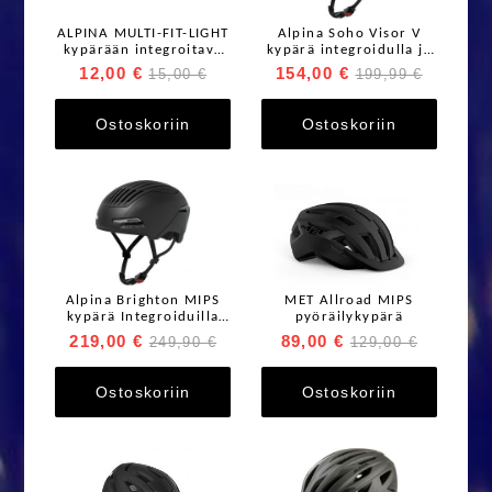
ALPINA MULTI-FIT-LIGHT
Alpina Soho Visor V
kypärään integroitava
kypärä integroidulla ja
takavalo
fotokromaattisella
12,00 €
154,00 €
15,00 €
199,99 €
visiirillä
Ostoskoriin
Ostoskoriin
Alpina Brighton MIPS
MET Allroad MIPS
kypärä Integroiduilla
pyöräilykypärä
etu- ja takavaloilla
219,00 €
89,00 €
249,90 €
129,00 €
Ostoskoriin
Ostoskoriin