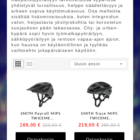
yhdistyvät turvallisuus, helppo säädettävyys ja
arkeen sopiva käyttömukavuus. Osa malleista
sisältää lisäominaisuuksia, kuten integroidun
valon, heijastavia yksityiskohtia tai korostetun
suojauksen pään takaosassa. City- ja urban-
kypärä sopii hyvin työmatkapyöräilyyn,
sähköpyöräilyyn ja rentoon vapaa-ajan ajoon,
kun haussa on käytännöllinen ja tyylikäs
vaihtoehto jokapäiväiseen käyttöön.
SMITH Payroll MIPS
SMITH Trace MIPS
TWICEME
TWICEME
pyöräilykypärä
pyöräilykypärä
169,00 €
219,00 €
220,00 €
280,00 €
Ostoskoriin
Ostoskoriin