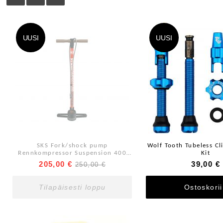
UUSI
UUSI
SKS Fork/shock pump
Wolf Tooth Tubeless Cl
Rennkompressor Suspension 400
Kit
psi Black/ red
205,00 €
39,00 €
250,00 €
Tilapäisesti loppu
Ostoskori