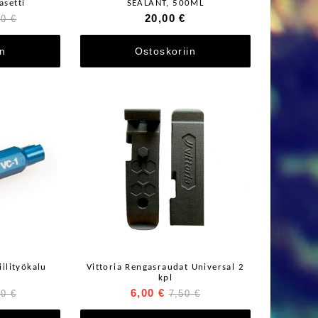
asetti
SEALANT, 500ML
20,00 €
00 €
in
Ostoskoriin
iilityökalu
Vittoria Rengasraudat Universal 2
kpl
6,00 €
90 €
7,50 €