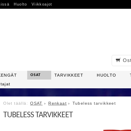
gissä
Huolto
Viikkoajot
Os
KENGÄT
OSAT
TARVIKKEET
HUOLTO
tajat
OSAT
Renkaat
Tubeless tarvikkeet
TUBELESS TARVIKKEET