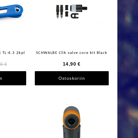
 TL-6.3 2kpl
SCHWALBE Clik valve core kit Black
14,90 €
00 €
in
Ostoskoriin