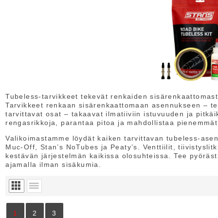
Tubeless-tarvikkeet tekevät renkaiden sisärenkaattomasta
Tarvikkeet renkaan sisärenkaattomaan asennukseen – teipit
tarvittavat osat – takaavat ilmatiiviin istuvuuden ja pit
rengasrikkoja, parantaa pitoa ja mahdollistaa pienemmät
Valikoimastamme löydät kaiken tarvittavan tubeless-asenn
Muc-Off, Stan’s NoTubes ja Peaty’s. Venttiilit, tiivistyslit
kestävän järjestelmän kaikissa olosuhteissa. Tee pyöräs
ajamalla ilman sisäkumia.
1
2
3