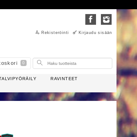
Rekisteröinti
Kirjaudu sisään
toskori
0
TALVIPYÖRÄILY
RAVINTEET