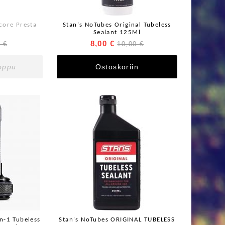
core Presta
Stan's NoTubes Original Tubeless
Sealant 125Ml
8,00 €
 €
10,00 €
loppu
Ostoskoriin
n-1 Tubeless
Stan's NoTubes ORIGINAL TUBELESS