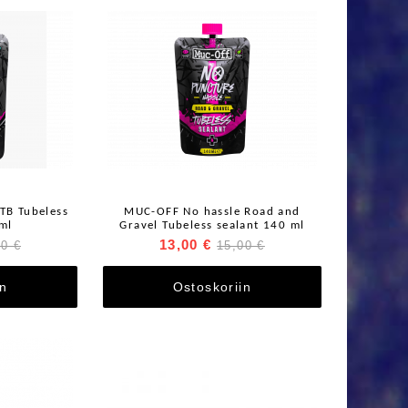
TB Tubeless
MUC-OFF No hassle Road and
ml
Gravel Tubeless sealant 140 ml
13,00 €
00 €
15,00 €
in
Ostoskoriin