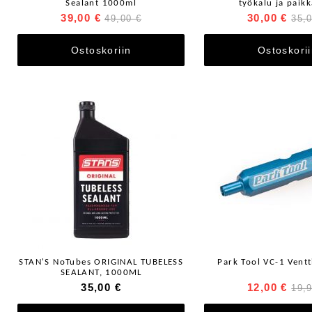
Sealant 1000ml
työkalu ja paikk
39,00 €
30,00 €
49,00 €
35,
Ostoskoriin
Ostoskori
STAN'S NoTubes ORIGINAL TUBELESS
Park Tool VC-1 Ventt
SEALANT, 1000ML
35,00 €
12,00 €
19,