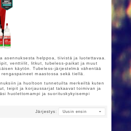
 asennuksesta helppoa, tiivistä ja luotettavaa.
, venttiilit, litkut, tubeless-paikat ja muut
käikäisen käytön. Tubeless-järjestelmä vähentää
 rengaspaineet maastossa sekä tiellä.
uksiin ja huoltoon tunnetuilta merkeiltä kuten
kut, teipit ja korjaussarjat takaavat toimivan ja
täsi huolettomampi ja suorituskykyisempi
Järjestys: