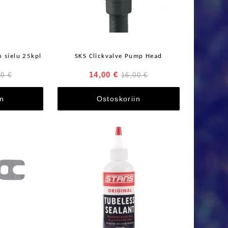
n sielu 25kpl
SKS Clickvalve Pump Head
14,00 €
00 €
16,00 €
in
Ostoskoriin