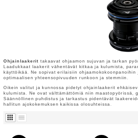
Ohjainlaakerit
takaavat ohjaamon sujuvan ja tarkan pyö
Laadukkaat laakerit vähentävät kitkaa ja kulumista, para
käyttöikää. Ne sopivat erilaisiin ohjaamokokoonpanoihin 
optimaalisen yhteensopivuuden runkoon ja stemmiin.
Oikein valitut ja kunnossa pidetyt ohjainlaakerit ehkäise
kulumista. Ne ovat välttämättömiä niin maastopyörissä, 
Säännöllinen puhdistus ja tarkastus pidentävät laakereide
hallitun ajokokemuksen kaikissa olosuhteissa.