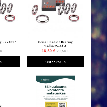
ng 52x40x7
Cema Headset Bearing
41.8x30.1x6.5
18,50 €
90 €
20,50 €
in
Ostoskoriin