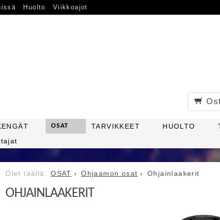
gissä
Huolto
Viikkoajot
Os
KENGÄT
OSAT
TARVIKKEET
HUOLTO
tajat
OSAT
Ohjaamon osat
Ohjainlaakerit
OHJAINLAAKERIT