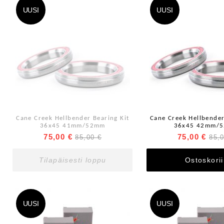
UUSI
UUSI
Cane Creek Hellbender Bearing Kit
Cane Creek Hellbender
36x45 41mm/52mm
36x45 42mm/
75,00 €
75,00 €
85,00 €
85,
Tilapäisesti loppu
Ostoskori
UUSI
UUSI