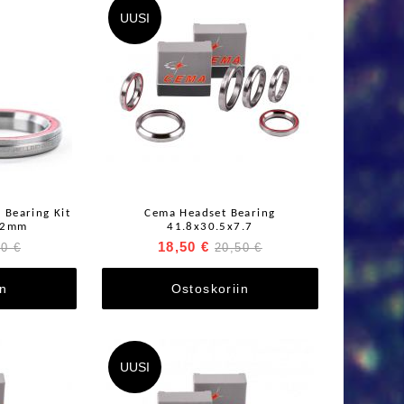
UUSI
 Bearing Kit
Cema Headset Bearing
52mm
41.8x30.5x7.7
18,50 €
00 €
20,50 €
in
Ostoskoriin
UUSI