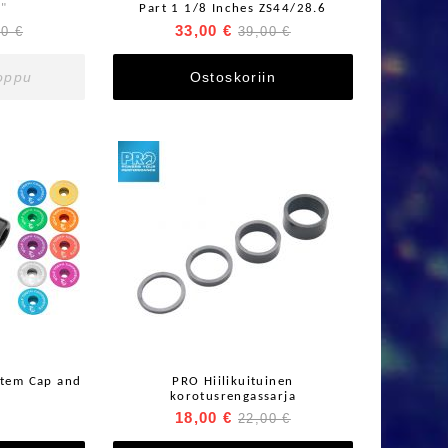
5"
Part 1 1/8 Inches ZS44/28.6
33,00 €
00 €
39,00 €
loppu
Ostoskoriin
Stem Cap and
PRO Hiilikuituinen
korotusrengassarja
18,00 €
22,00 €