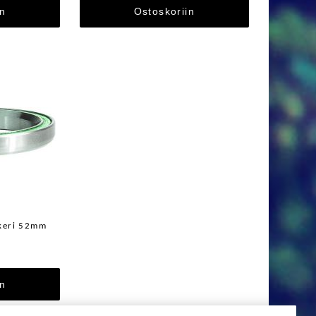
in
Ostoskoriin
keri 52mm
in