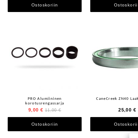
Ostoskoriin
Ostoskori
PRO Alumiininen
CaneCreek ZN40 Laa
korotusrengassarja
9,00 €
25,00 €
11,00 €
Ostoskoriin
Ostoskori