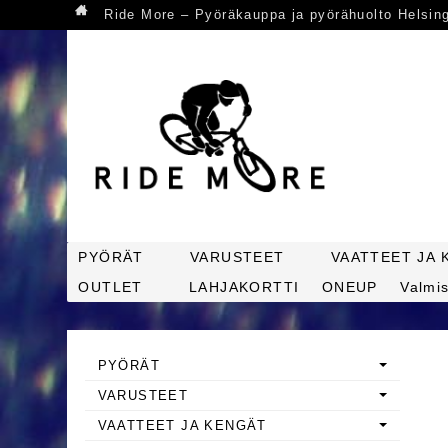
Ride More – Pyöräkauppa ja pyörähuolto Helsin
PYÖRÄT
VARUSTEET
VAATTEET JA 
OUTLET
LAHJAKORTTI
ONEUP
Valmis
PYÖRÄT
VARUSTEET
VAATTEET JA KENGÄT