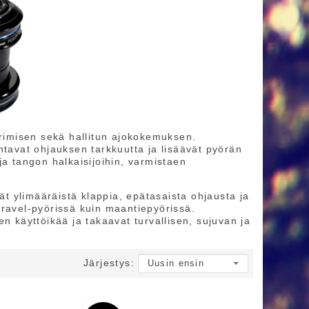
rimisen sekä hallitun ajokokemuksen.
ntavat ohjauksen tarkkuutta ja lisäävät pyörän
ja tangon halkaisijoihin, varmistaen
vät ylimääräistä klappia, epätasaista ohjausta ja
gravel-pyörissä kuin maantiepyörissä.
n käyttöikää ja takaavat turvallisen, sujuvan ja
Järjestys: