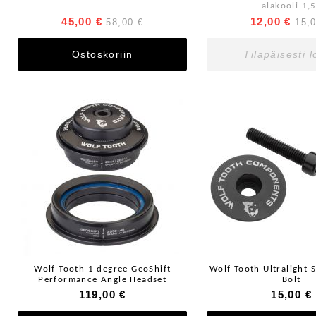
alakooli 1,
45,00 €
12,00 €
58,00 €
15,
Ostoskoriin
Tilapäisesti 
Wolf Tooth 1 degree GeoShift
Wolf Tooth Ultralight 
Performance Angle Headset
Bolt
119,00 €
15,00 €