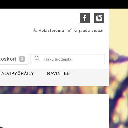
Rekisteröinti
Kirjaudu sisään
toskori
0
TALVIPYÖRÄILY
RAVINTEET