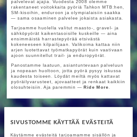
palvelevat ajajia. Vuodesta 2008 olemme
rakentaneet voitokkaita pyöriä Tahkon MTB:hen,
SM-kisoihin, enduroon ja olympialaisiin saakka
— sama osaaminen palvelee jokaista asiakasta.
Tarjoamme huolella valitut maasto-, gravel- ja
sähköpyörät kaikentasoisille kuskeille — aina
ensimmäistä harrastepyörää etsivästä
kokeneeseen kilpailijaan. Valikoima kattaa niin
arjen luotettavat työmatkapyörät kuin vaativaan
ajoon suunnitellut trail- ja enduropyörät.
Panostamme laatuun, asiantuntevaan palveluun
ja nopeaan huoltoon, jotta pyörä pysyy iskussa
kaudesta toiseen. Löydät meiltä myös kattavat
pyöräilyvarusteet, ajovaatteet ja renkaat kaikkiin
olosuhteisiin. Aja paremmin —
Ride More
.
RIDE MORE
SIVUSTOMME KÄYTTÄÄ EVÄSTEITÄ
Etusivu
Toimitusehdot
Maksutapaehdot
Käytämme evästeitä tarjoamamme sisällön ja