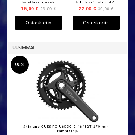
ladattava ajovalo
Tubeless Sealant 473
E
eteen/taakse
ml
15,00 €
22,00 €
23,00 €
30,00 €
Ostoskoriin
Ostoskoriin
UUSIMMAT
UUSI
Shimano CUES FC-U6030-2 46/32T 170 mm -
kampisarja