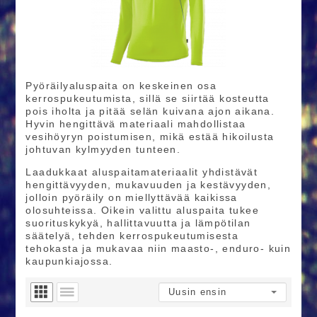
Pyöräilyaluspaita on keskeinen osa
kerrospukeutumista, sillä se siirtää kosteutta
pois iholta ja pitää selän kuivana ajon aikana.
Hyvin hengittävä materiaali mahdollistaa
vesihöyryn poistumisen, mikä estää hikoilusta
johtuvan kylmyyden tunteen.
Laadukkaat aluspaitamateriaalit yhdistävät
hengittävyyden, mukavuuden ja kestävyyden,
jolloin pyöräily on miellyttävää kaikissa
olosuhteissa. Oikein valittu aluspaita tukee
suorituskykyä, hallittavuutta ja lämpötilan
säätelyä, tehden kerrospukeutumisesta
tehokasta ja mukavaa niin maasto-, enduro- kuin
kaupunkiajossa.