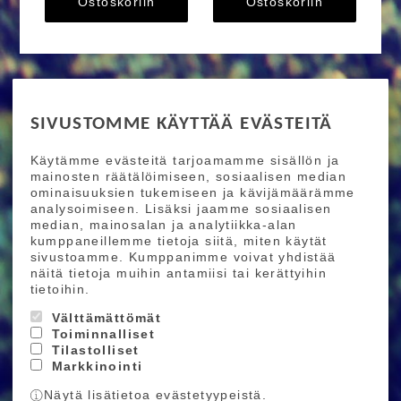
Ostoskoriin
Ostoskoriin
RIDE MORE
SIVUSTOMME KÄYTTÄÄ EVÄSTEITÄ
Etusivu
Toimitusehdot
Maksutapaehdot
Käytämme evästeitä tarjoamamme sisällön ja
Ride More – Pyöräkauppa ja pyörähuolto
mainosten räätälöimiseen, sosiaalisen median
Helsingissä
ominaisuuksien tukemiseen ja kävijämäärämme
analysoimiseen. Lisäksi jaamme sosiaalisen
median, mainosalan ja analytiikka-alan
TILAA UUTISKIRJEEMME
kumppaneillemme tietoja siitä, miten käytät
sivustoamme. Kumppanimme voivat yhdistää
Tilaamalla uutiskirjeemme saat uusimmat edut
näitä tietoja muihin antamiisi tai kerättyihin
suoraan sähköpostiisi.
tietoihin.
Välttämättömät
Toiminnalliset
Hyväksyn henkilötietojen tallentamisen (
lue
)
Tilastolliset
Markkinointi
Tilaa
Näytä lisätietoa evästetyypeistä.