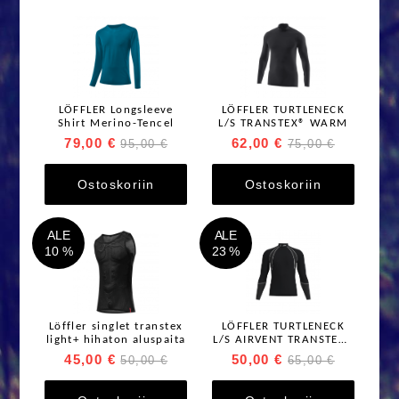
LÖFFLER Longsleeve
LÖFFLER TURTLENECK
Shirt Merino-Tencel
L/S TRANSTEX® WARM
79,00 €
62,00 €
95,00 €
75,00 €
Ostoskoriin
Ostoskoriin
ALE
ALE
10 %
23 %
Löffler singlet transtex
LÖFFLER TURTLENECK
light+ hihaton aluspaita
L/S AIRVENT TRANSTEX®
LIGHT
45,00 €
50,00 €
50,00 €
65,00 €