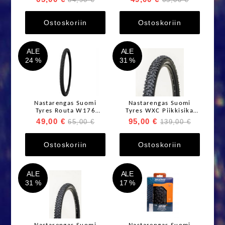
Ostoskoriin
Ostoskoriin
ALE
ALE
24 %
31 %
Nastarengas Suomi
Nastarengas Suomi
Tyres Routa W176
Tyres WXC Piikkisika
20x1,75" / 47-406
W408 29 x 2.6"
49,00 €
95,00 €
65,00 €
139,00 €
Ostoskoriin
Ostoskoriin
ALE
ALE
31 %
17 %