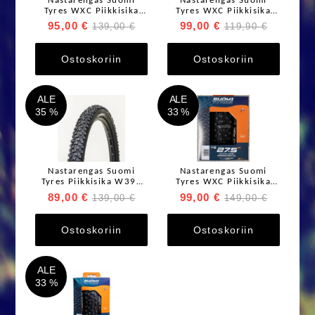
Nastarengas Suomi
Nastarengas Suomi
Tyres WXC Piikkisika
Tyres WXC Piikkisika
W408 29 x 2.35"
W396 TLR 29 x 2.25"
95,00 €
99,00 €
139,00 €
119,90 €
Taittuvakylkinen
Ostoskoriin
Ostoskoriin
ALE
ALE
35 %
33 %
Nastarengas Suomi
Nastarengas Suomi
Tyres Piikkisika W396
Tyres WXC Piikkisika
27,5 x 2,6"
W384 TLR 27,5 x 2.6"
89,00 €
99,00 €
139,00 €
149,00 €
Taittuvakylkinen
Ostoskoriin
Ostoskoriin
ALE
33 %