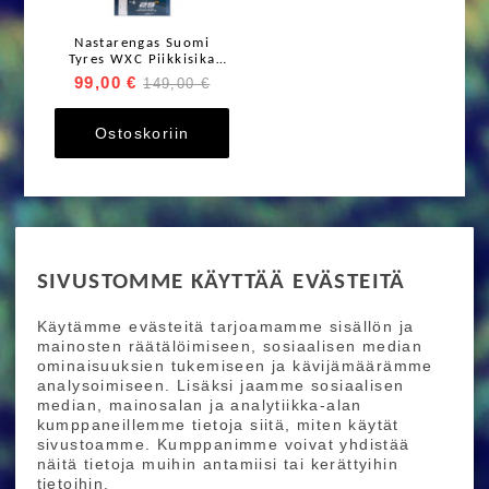
Nastarengas Suomi
Tyres WXC Piikkisika
W408 TLR 29 x 2.6"
99,00 €
149,00 €
Taittuvakylkinen
Ostoskoriin
RIDE MORE
SIVUSTOMME KÄYTTÄÄ EVÄSTEITÄ
Etusivu
Toimitusehdot
Maksutapaehdot
Käytämme evästeitä tarjoamamme sisällön ja
Ride More – Pyöräkauppa ja pyörähuolto
mainosten räätälöimiseen, sosiaalisen median
Helsingissä
ominaisuuksien tukemiseen ja kävijämäärämme
analysoimiseen. Lisäksi jaamme sosiaalisen
median, mainosalan ja analytiikka-alan
TILAA UUTISKIRJEEMME
kumppaneillemme tietoja siitä, miten käytät
sivustoamme. Kumppanimme voivat yhdistää
Tilaamalla uutiskirjeemme saat uusimmat edut
näitä tietoja muihin antamiisi tai kerättyihin
suoraan sähköpostiisi.
tietoihin.