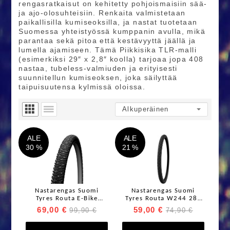
rengasratkaisut on kehitetty pohjoismaisiin sää‑
ja ajo‑olosuhteisiin. Renkaita valmistetaan
paikallisilla kumiseoksilla, ja nastat tuotetaan
Suomessa yhteistyössä kumppanin avulla, mikä
parantaa sekä pitoa että kestävyyttä jäällä ja
lumella ajamiseen. Tämä Piikkisika TLR‑malli
(esimerkiksi 29″ x 2,8″ koolla) tarjoaa jopa 408
nastaa, tubeless‑valmiuden ja erityisesti
suunnitellun kumiseoksen, joka säilyttää
taipuisuutensa kylmissä oloissa.
ALE
ALE
30 %
21 %
Nastarengas Suomi
Nastarengas Suomi
Tyres Routa E-Bike
Tyres Routa W244 28"
W248 27,5 x 2,1"/54-
35-622/700x35 244
69,00 €
59,00 €
99,90 €
74,90 €
584
nastaa