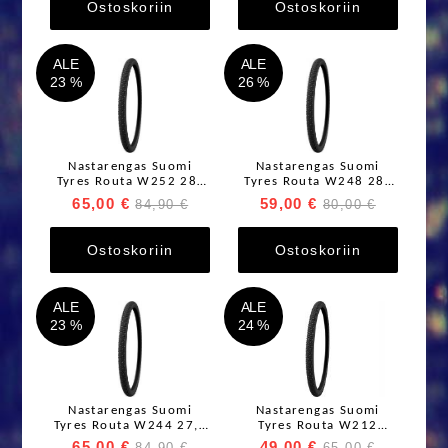
Ostoskoriin
Ostoskoriin
ALE
ALE
23 %
26 %
Nastarengas Suomi
Nastarengas Suomi
Tyres Routa W252 28"
Tyres Routa W248 28"
50-
42-622/700x42 248
65,00 €
59,00 €
84,90 €
80,00 €
622/700x50 252 nastaa
nastaa
Ostoskoriin
Ostoskoriin
ALE
ALE
23 %
24 %
Nastarengas Suomi
Nastarengas Suomi
Tyres Routa W244 27,5
Tyres Routa W212
x 2,25"/54-584
24x1,75" / 47-507
65,00 €
49,00 €
84,90 €
65,00 €