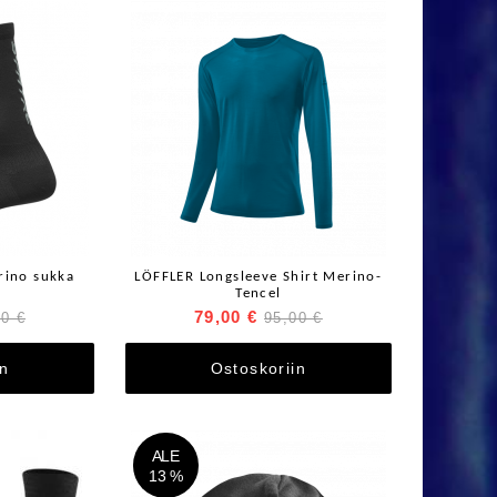
rino sukka
LÖFFLER Longsleeve Shirt Merino-
Tencel
79,00 €
00 €
95,00 €
in
Ostoskoriin
ALE
13 %