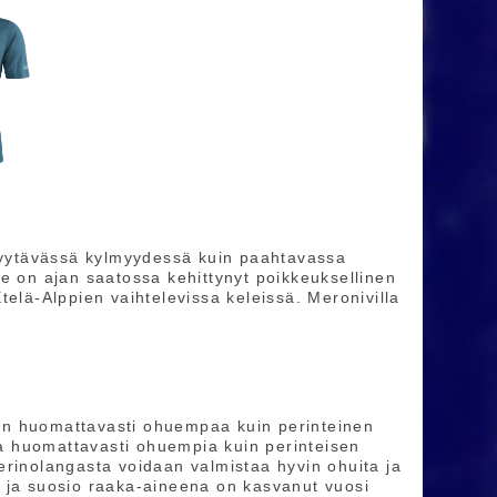
 hyytävässä kylmyydessä kuin paahtavassa
e on ajan saatossa kehittynyt poikkeuksellinen
telä-Alppien vaihtelevissa keleissä. Meronivilla
a on huomattavasti ohuempaa kuin perinteinen
 ja huomattavasti ohuempia kuin perinteisen
erinolangasta voidaan valmistaa hyvin ohuita ja
 ja suosio raaka-aineena on kasvanut vuosi