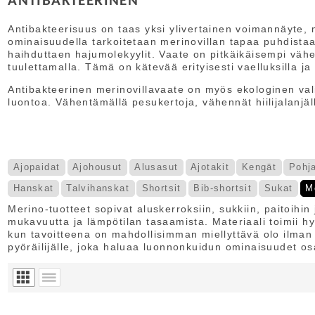
ANTIBAKTEERINEN
Antibakteerisuus on taas yksi ylivertainen voimannäyte, m
ominaisuudella tarkoitetaan merinovillan tapaa puhdista
haihduttaen hajumolekyylit. Vaate on pitkäikäisempi väh
tuulettamalla. Tämä on kätevää erityisesti vaelluksilla j
Antibakteerinen merinovillavaate on myös ekologinen va
luontoa. Vähentämällä pesukertoja, vähennät hiilijalanjäl
Ajopaidat
Ajohousut
Alusasut
Ajotakit
Kengät
Pohja
Hanskat
Talvihanskat
Shortsit
Bib-shortsit
Sukat
M
Merino-tuotteet sopivat aluskerroksiin, sukkiin, paitoihin
mukavuutta ja lämpötilan tasaamista. Materiaali toimii hy
kun tavoitteena on mahdollisimman miellyttävä olo ilman 
pyöräilijälle, joka haluaa luonnonkuidun ominaisuudet os