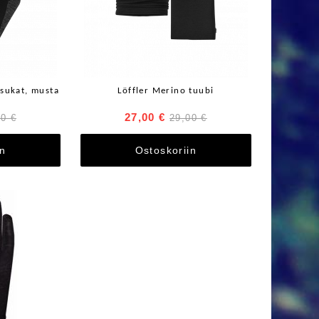
osukat, musta
Löffler Merino tuubi
27,00 €
00 €
29,00 €
in
Ostoskoriin