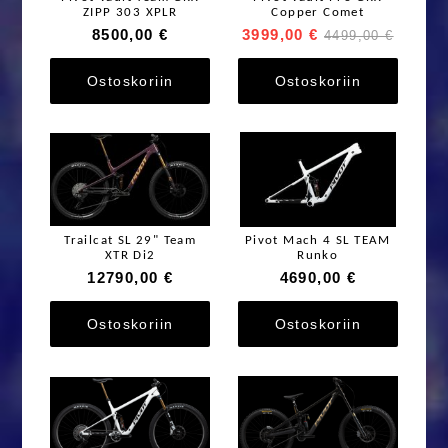
ZIPP 303 XPLR
Copper Comet
8500,00 €
3999,00 €
4499,00 €
Ostoskoriin
Ostoskoriin
Trailcat SL 29" Team
Pivot Mach 4 SL TEAM
XTR Di2
Runko
12790,00 €
4690,00 €
Ostoskoriin
Ostoskoriin