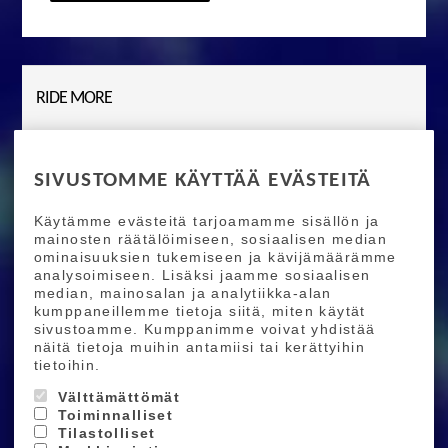
RIDE MORE
Etusivu
Toimitusehdot
Maksutapaehdot
Ride More – Pyöräkauppa ja pyörähuolto
SIVUSTOMME KÄYTTÄÄ EVÄSTEITÄ
Helsingissä
Käytämme evästeitä tarjoamamme sisällön ja
TILAA UUTISKIRJEEMME
mainosten räätälöimiseen, sosiaalisen median
ominaisuuksien tukemiseen ja kävijämäärämme
Tilaamalla uutiskirjeemme saat uusimmat edut
analysoimiseen. Lisäksi jaamme sosiaalisen
suoraan sähköpostiisi.
median, mainosalan ja analytiikka-alan
kumppaneillemme tietoja siitä, miten käytät
sivustoamme. Kumppanimme voivat yhdistää
näitä tietoja muihin antamiisi tai kerättyihin
Hyväksyn henkilötietojen tallentamisen (
lue
)
tietoihin.
Tilaa
Välttämättömät
Toiminnalliset
Tilastolliset