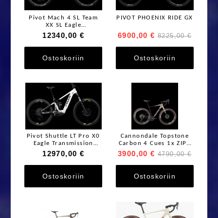
Pivot Mach 4 SL Team
PIVOT PHOENIX RIDE GX
XX SL Eagle
Transmission
12340,00 €
6900,00 €
8225,00 €
Ostoskoriin
Ostoskoriin
Pivot Shuttle LT Pro X0
Cannondale Topstone
Eagle Transmission
Carbon 4 Cues 1x ZIPP
w/FOX Podium
303
12970,00 €
3900,00 €
4790,00 €
Ostoskoriin
Ostoskoriin