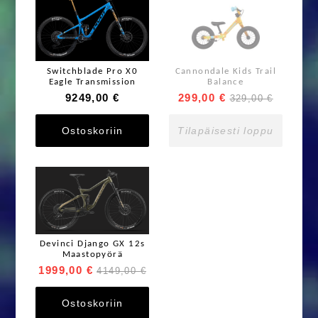
Switchblade Pro X0
Cannondale Kids Trail
Eagle Transmission
Balance
9249,00 €
299,00 €
329,00 €
Ostoskoriin
Tilapäisesti loppu
Devinci Django GX 12s
Maastopyörä
1999,00 €
4149,00 €
Ostoskoriin