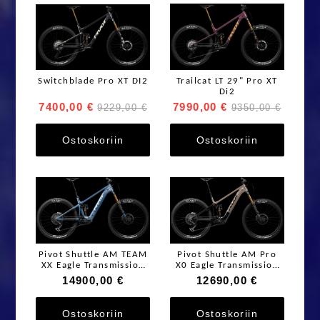
Switchblade Pro XT DI2
Trailcat LT 29" Pro XT
Di2
7400,00 €
7990,00 €
9229,00 €
9350,00 €
Ostoskoriin
Ostoskoriin
Pivot Shuttle AM TEAM
Pivot Shuttle AM Pro
XX Eagle Transmission
X0 Eagle Transmission
2026
2026
14900,00 €
12690,00 €
Ostoskoriin
Ostoskoriin