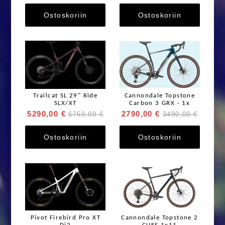
Ostoskoriin
Ostoskoriin
Trailcat SL 29" Ride
Cannondale Topstone
SLX/XT
Carbon 3 GRX - 1x
5290,00 €
2790,00 €
6750,00 €
3490,00 €
Ostoskoriin
Ostoskoriin
Pivot Firebird Pro XT
Cannondale Topstone 2