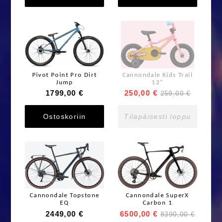
Pivot Point Pro Dirt
Cannondale Kids Trail
Jump
12"
1799,00 €
250,00 €
259,00 €
Ostoskoriin
Tilapäisesti loppu
Cannondale Topstone
Cannondale SuperX
EQ
Carbon 1
2449,00 €
6500,00 €
8390,00 €