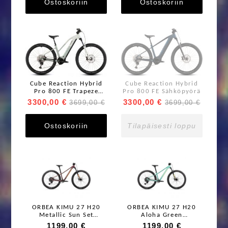
Ostoskoriin
Ostoskoriin
Cube Reaction Hybrid
Cube Reaction Hybrid
Pro 800 FE Trapeze
Pro 800 FE Sähköpyörä
Sähköpyörä
3300,00 €
3300,00 €
3699,00 €
3699,00 €
Ostoskoriin
Tilapäisesti loppu
ORBEA KIMU 27 H20
ORBEA KIMU 27 H20
Metallic Sun Set
Aloha Green
01191781764 /
01191780079 /
1199,00 €
1199,00 €