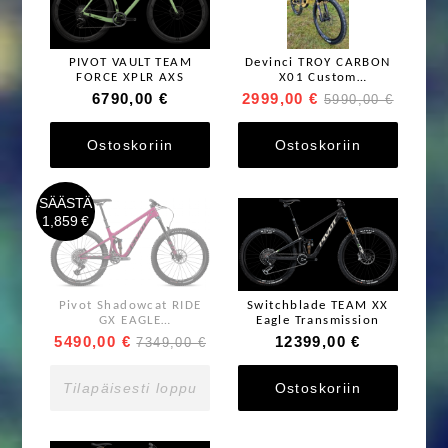
PIVOT VAULT TEAM
Devinci TROY CARBON
FORCE XPLR AXS
X01 Custom
Maastopyörä
6790,00 €
2999,00 €
5990,00 €
Ostoskoriin
Ostoskoriin
SÄÄSTÄ
1,859 €
Pivot Shadowcat RIDE
Switchblade TEAM XX
GX EAGLE
Eagle Transmission
TRANSMISSION
5490,00 €
12399,00 €
7349,00 €
Tilapäisesti loppu
Ostoskoriin