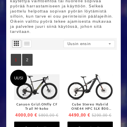
käytettyä vaihtoehtoa tai nuorelle sopivaa
pyörää harrastamiseen ja käyttöön. Selkeä
jaottelu helpottaa sopivan pyörän löytämistä
silloin, kun tarve ei osu perinteisiin päälajeihin.
Oikein valittu pyörä tekee ajamisesta mukavaa
ja palvelee juuri siinä käytössä, johon sitä
tarvitaan.
1
2
UUSI
Canyon Grizl:ONfly CF
Cube Stereo Hybrid
Trail M-koko
ONE44 HPC SLX 800
Sähköpyörä
4000,00 €
4490,00 €
6800,00 €
5290,00 €