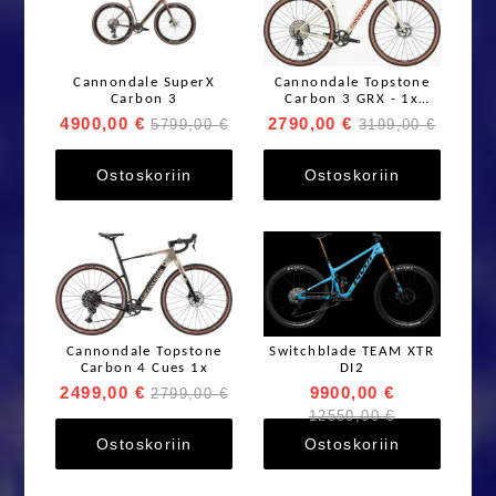
Cannondale SuperX
Cannondale Topstone
Carbon 3
Carbon 3 GRX - 1x
Moonrock
4900,00 €
2790,00 €
5799,00 €
3199,00 €
Ostoskoriin
Ostoskoriin
Cannondale Topstone
Switchblade TEAM XTR
Carbon 4 Cues 1x
DI2
2499,00 €
9900,00 €
2799,00 €
12550,00 €
Ostoskoriin
Ostoskoriin