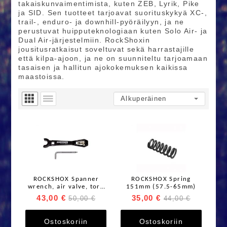
takaiskunvaimentimista, kuten ZEB, Lyrik, Pike
ja SID. Sen tuotteet tarjoavat suorituskykyä XC‑,
trail‑, enduro‑ ja downhill‑pyöräilyyn, ja ne
perustuvat huipputeknologiaan kuten Solo Air‑ ja
Dual Air‑järjestelmiin. RockShoxin
jousitusratkaisut soveltuvat sekä harrastajille
että kilpa‑ajoon, ja ne on suunniteltu tarjoamaan
tasaisen ja hallitun ajokokemuksen kaikissa
maastoissa.
ROCKSHOX Spanner
ROCKSHOX Spring
wrench, air valve, torx
151mm (57.5-65mm)
tool For Vivid and Vivid
43,00 €
35,00 €
50,00 €
44,00 €
Air
Ostoskoriin
Ostoskoriin