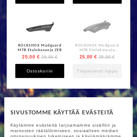
ROCKSHOX Mudguard
ROCKSHOX Mudguard
MTB Etulokasuoja ZEB
MTB Etulokasuoja
Lyrik/Pike
25,00 €
25,00 €
29,00 €
29,00 €
Ostoskoriin
Tilapäisesti loppu
RIDE MORE
SIVUSTOMME KÄYTTÄÄ EVÄSTEITÄ
Etusivu
Toimitusehdot
Maksutapaehdot
Käytämme evästeitä tarjoamamme sisällön ja
Ride More – Pyöräkauppa ja pyörähuolto
mainosten räätälöimiseen, sosiaalisen median
Helsingissä
ominaisuuksien tukemiseen ja kävijämäärämme