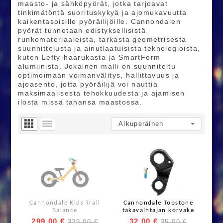
maasto- ja sähköpyörät, jotka tarjoavat
tinkimätöntä suorituskykyä ja ajomukavuutta
kaikentasoisille pyöräilijöille. Cannondalen
pyörät tunnetaan edistyksellisistä
runkomateriaaleista, tarkasta geometrisesta
suunnittelusta ja ainutlaatuisista teknologioista,
kuten Lefty-haarukasta ja SmartForm-
alumiinista. Jokainen malli on suunniteltu
optimoimaan voimanvälitys, hallittavuus ja
ajoasento, jotta pyöräilijä voi nauttia
maksimaalisesta tehokkuudesta ja ajamisen
ilosta missä tahansa maastossa.
Cannondale Kids Trail
Cannondale Topstone
Balance
takavaihtajan korvake
299,00 €
32,00 €
329,00 €
35,00 €