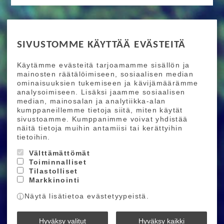
RIDE MORE
SIVUSTOMME KÄYTTÄÄ EVÄSTEITÄ
Etusivu
Toimitusehdot
Maksutapaehdot
Käytämme evästeitä tarjoamamme sisällön ja
Ride More – Pyöräkauppa ja pyörähuolto
mainosten räätälöimiseen, sosiaalisen median
Helsingissä
ominaisuuksien tukemiseen ja kävijämäärämme
analysoimiseen. Lisäksi jaamme sosiaalisen
median, mainosalan ja analytiikka-alan
TILAA UUTISKIRJEEMME
kumppaneillemme tietoja siitä, miten käytät
sivustoamme. Kumppanimme voivat yhdistää
Tilaamalla uutiskirjeemme saat uusimmat edut
näitä tietoja muihin antamiisi tai kerättyihin
suoraan sähköpostiisi.
tietoihin.
Välttämättömät
Toiminnalliset
Hyväksyn henkilötietojen tallentamisen (
lue
)
Tilastolliset
Markkinointi
Tilaa
Näytä lisätietoa evästetyypeistä.
Ride More © 2026
Hyväksy valitut
Hyväksy kaikki