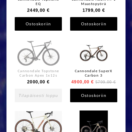
EQ
Maastopyörä
2449,00 €
1799,00 €
Ostoskoriin
Ostoskoriin
Cannondale Topstone
Cannondale SuperX
Carbon Apex 1x12s
Carbon 3
2000,00 €
4900,00 €
5799,00 €
Tilapäisesti loppu
Ostoskoriin