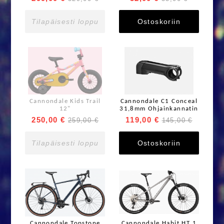
Tilapäisesti loppu
Ostoskoriin
Cannondale Kids Trail
Cannondale C1 Conceal
12"
31,8mm Ohjainkannatin
250,00 €
119,00 €
259,00 €
145,00 €
Tilapäisesti loppu
Ostoskoriin
Cannondale Topstone
Cannondale Habit HT 1