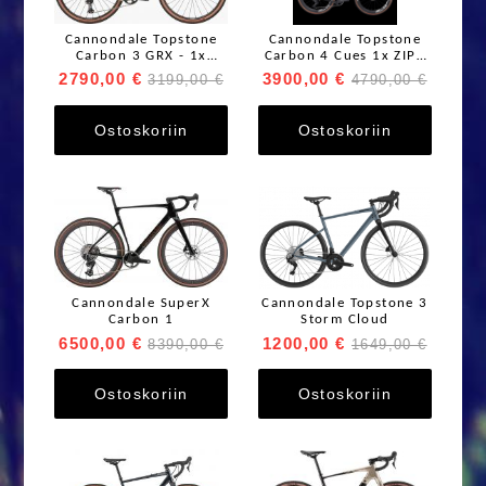
Cannondale Topstone
Cannondale Topstone
Carbon 3 GRX - 1x
Carbon 4 Cues 1x ZIPP
Moonrock
303
2790,00 €
3900,00 €
3199,00 €
4790,00 €
Ostoskoriin
Ostoskoriin
Cannondale SuperX
Cannondale Topstone 3
Carbon 1
Storm Cloud
6500,00 €
1200,00 €
8390,00 €
1649,00 €
Ostoskoriin
Ostoskoriin