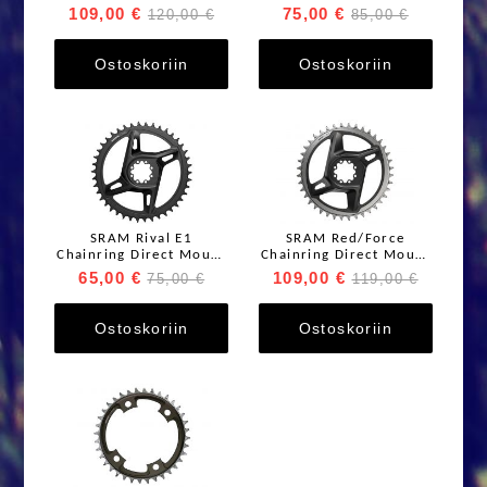
Bolt Singlespeed 9-12s
Bolt Singlespeed 9-12s
109,00 €
75,00 €
120,00 €
85,00 €
Ostoskoriin
Ostoskoriin
SRAM Rival E1
SRAM Red/Force
Chainring Direct Mount
Chainring Direct Mount
(8-Bolt) Singlespeed
(8-Bolt) Singlespeed
65,00 €
109,00 €
75,00 €
119,00 €
12s
12s
Ostoskoriin
Ostoskoriin