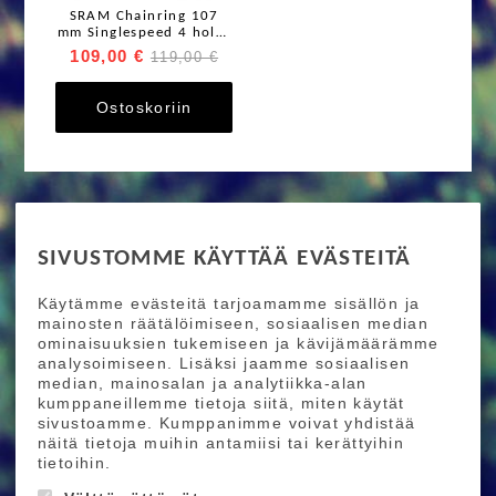
SRAM Chainring 107
mm Singlespeed 4 holes
eturatas
109,00 €
119,00 €
Ostoskoriin
RIDE MORE
SIVUSTOMME KÄYTTÄÄ EVÄSTEITÄ
Etusivu
Toimitusehdot
Maksutapaehdot
Käytämme evästeitä tarjoamamme sisällön ja
Ride More – Pyöräkauppa ja pyörähuolto
mainosten räätälöimiseen, sosiaalisen median
Helsingissä
ominaisuuksien tukemiseen ja kävijämäärämme
analysoimiseen. Lisäksi jaamme sosiaalisen
median, mainosalan ja analytiikka-alan
TILAA UUTISKIRJEEMME
kumppaneillemme tietoja siitä, miten käytät
sivustoamme. Kumppanimme voivat yhdistää
Tilaamalla uutiskirjeemme saat uusimmat edut
näitä tietoja muihin antamiisi tai kerättyihin
suoraan sähköpostiisi.
tietoihin.