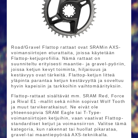
Road/Gravel Flattop rattaat ovat SRAMin AXS-
voimansiirtojen eturattaita, joissa käytetään
Flattop-ketjuprofiilia. Nämä rattaat on
suunniteltu erityisesti maantie- ja gravel-pyöriin,
joissa ketjun kevyt toiminta, hiljaisuus ja
kestävyys ovat tärkeitä. Flattop-ketjun litteä
yläpinta parantaa ketjun kestävyyttä ja soveltuu
hyvin kapeisiin ja tarkkoihin vaihtomäärityksiin.
Flattop-rattaat sisältävät mm. SRAM Red, Force
ja Rival E1 -mallit sekä niihin sopivat Wolf Tooth
ja muut tarvikeratkaisut. Ne eivät ole
yhteensopivia SRAM Eagle tai T-Type-
voimansiirtojen ketjuihin, vaan vaativat Flattop-
standardiset ketjut ja voimansiirron. Valitse tämä
kategoria, kun rakennat tai huollat pikarataa,
gravel-tai maantiepyörää AXS-tekniikalla.