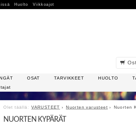
gissä
Huolto
Viikkoajot
Os
ENGÄT
OSAT
TARVIKKEET
HUOLTO
T
tajat
VARUSTEET
Nuorten varusteet
Nuorten 
NUORTEN KYPÄRÄT