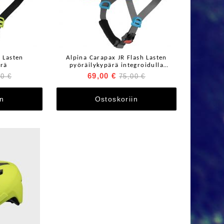
 Lasten
Alpina Carapax JR Flash Lasten
ärä
pyöräilykypärä integroidulla
takavalolla
69,00 €
00 €
75,00 €
in
Ostoskoriin