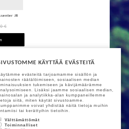
ssenter JR
00 €
in
SIVUSTOMME KÄYTTÄÄ EVÄSTEITÄ
äytämme evästeitä tarjoamamme sisällön ja
ainosten räätälöimiseen, sosiaalisen median
ominaisuuksien tukemiseen ja kävijämäärämme
nalysoimiseen. Lisäksi jaamme sosiaalisen median,
ainosalan ja analytiikka-alan kumppaneillemme
ietoja siitä, miten käytät sivustoamme.
umppanimme voivat yhdistää näitä tietoja muihin
ntamiisi tai kerättyihin tietoihin.
Välttämättömät
Toiminnalliset