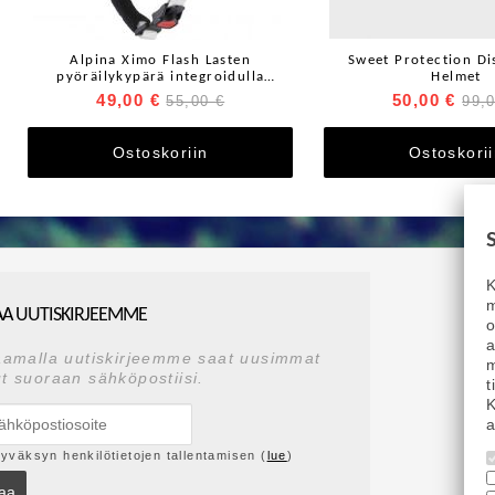
Alpina Ximo Flash Lasten
Sweet Protection Di
pyöräilykypärä integroidulla
Helmet
takavalolla
49,00 €
50,00 €
55,00 €
99,
Ostoskoriin
Ostoskori
K
m
AA UUTISKIRJEEMME
a
aamalla uutiskirjeemme saat uusimmat
m
t suoraan sähköpostiisi.
t
K
a
yväksyn henkilötietojen tallentamisen (
lue
)
laa