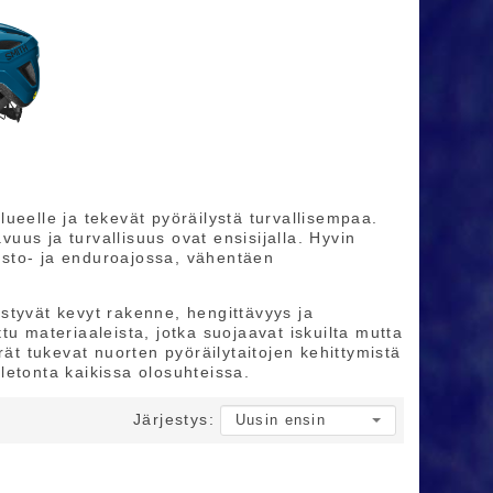
ueelle ja tekevät pyöräilystä turvallisempaa.
vuus ja turvallisuus ovat ensisijalla. Hyvin
sto- ja enduroajossa, vähentäen
distyvät kevyt rakenne, hengittävyys ja
u materiaaleista, jotka suojaavat iskuilta mutta
rät tukevat nuorten pyöräilytaitojen kehittymistä
oletonta kaikissa olosuhteissa.
Järjestys: