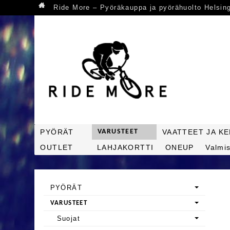
Ride More – Pyöräkauppa ja pyörähuolto Helsin
PYÖRÄT
VARUSTEET
VAATTEET JA K
OUTLET
LAHJAKORTTI
ONEUP
Valmis
PYÖRÄT
VARUSTEET
Suojat