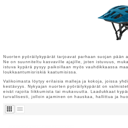
Nuorten pyöräilykypärät tarjoavat parhaan suojan pään al
Ne on suunniteltu kasvaville ajajille, joten istuvuus, muka
istuva kypärä pysyy paikoillaan myös vauhdikkaassa maa
loukkaantumisriskiä kaatumisissa.
Valikoimasta löytyy erilaisia malleja ja kokoja, joissa yh
kestävyys. Nykyajan nuorten pyöräilykypärät on valmistett
eivät rajoita liikkumista tai mukavuutta. Laadukkaat kypä
turvallisesti, jolloin ajaminen on hauskaa, hallittua ja hu