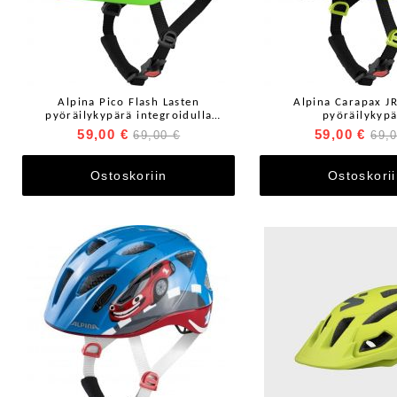
Alpina Pico Flash Lasten
Alpina Carapax JR
pyöräilykypärä integroidulla
pyöräilykyp
takavalolla
59,00 €
59,00 €
69,00 €
69,
Ostoskoriin
Ostoskori