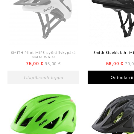
SMITH Pilot MIPS pyöräilykypärä
Smith Sidekick Jr. M
Matte White
75,00 €
58,00 €
95,00 €
79,
Tilapäisesti loppu
Ostoskori