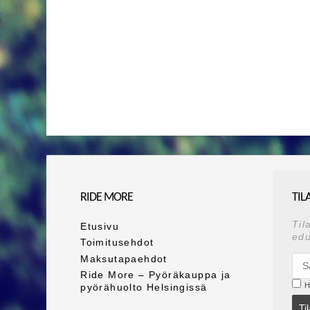
RIDE MORE
TIL
Til
Etusivu
edu
Toimitusehdot
Maksutapaehdot
Ride More – Pyöräkauppa ja
H
pyörähuolto Helsingissä
Ti