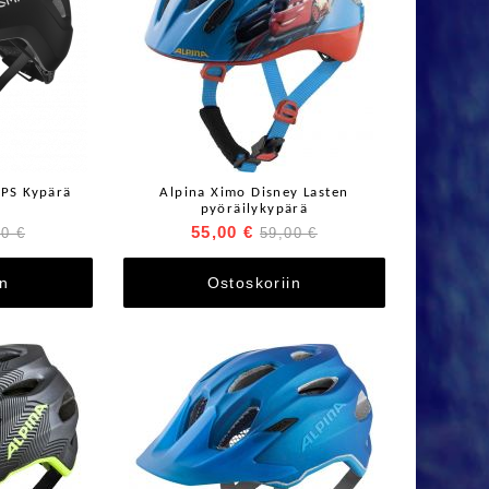
IPS Kypärä
Alpina Ximo Disney Lasten
pyöräilykypärä
55,00 €
00 €
59,00 €
in
Ostoskoriin