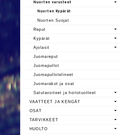
Nuorten varusteet
Nuorten Kypärät
Nuorten Suojat
Reput
Kypärät
Ajolasit
Juomareput
Juomapullot
Juomapullotelineet
Juomarakot ja osat
Satulavoiteet ja hoitotuotteet
VAATTEET JA KENGÄT
OSAT
TARVIKKEET
HUOLTO