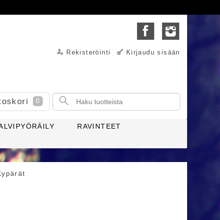
Rekisteröinti
Kirjaudu sisään
toskori
0
ALVIPYÖRÄILY
RAVINTEET
Kypärät