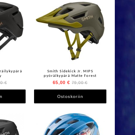
räilykypärä
Smith Sidekick Jr. MIPS
y
pyöräikypärä Matte Forest
65,00 €
00 €
79,00 €
in
Ostoskoriin