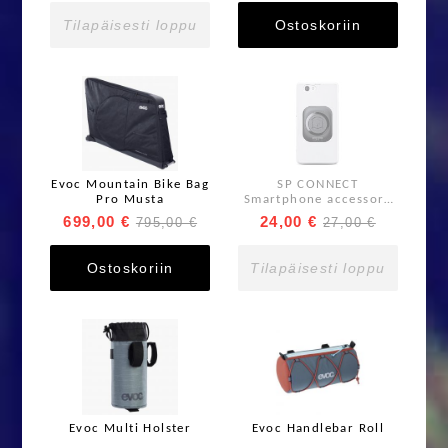
Tilapäisesti loppu
Ostoskoriin
Evoc Mountain Bike Bag
SP CONNECT
Pro Musta
Smartphone accessory
Universal Interface
699,00 €
24,00 €
795,00 €
27,00 €
SPC+
Ostoskoriin
Tilapäisesti loppu
Evoc Multi Holster
Evoc Handlebar Roll