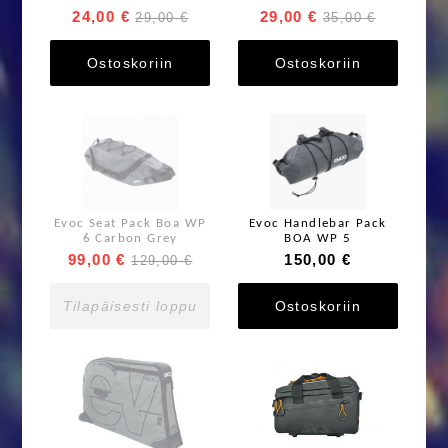
24,00 €
29,00 €
29,00 €
35,00 €
Ostoskoriin
Ostoskoriin
Evoc Seat Pack Boa WP
Evoc Handlebar Pack
6 Carbon Grey
BOA WP 5
99,00 €
150,00 €
129,00 €
Tilapäisesti loppu
Ostoskoriin