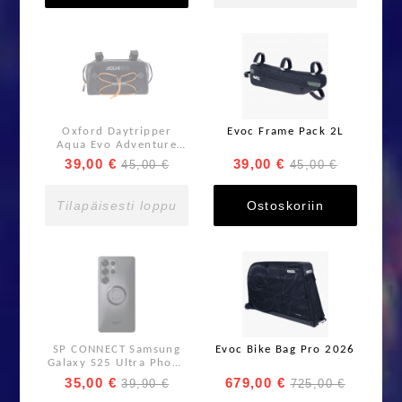
Oxford Daytripper
Evoc Frame Pack 2L
Aqua Evo Adventure
Pack Tankolaukku 3,5L
39,00 €
39,00 €
45,00 €
45,00 €
Black
Tilapäisesti loppu
Ostoskoriin
SP CONNECT Samsung
Evoc Bike Bag Pro 2026
Galaxy S25 Ultra Phone
case
35,00 €
679,00 €
39,90 €
725,00 €