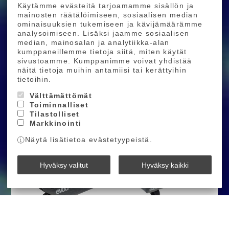
Käytämme evästeitä tarjoamamme sisällön ja
Ostoskoriin
Ostoskoriin
mainosten räätälöimiseen, sosiaalisen median
ominaisuuksien tukemiseen ja kävijämäärämme
analysoimiseen. Lisäksi jaamme sosiaalisen
median, mainosalan ja analytiikka-alan
kumppaneillemme tietoja siitä, miten käytät
sivustoamme. Kumppanimme voivat yhdistää
näitä tietoja muihin antamiisi tai kerättyihin
tietoihin.
Evoc Multiframe Pack
Evoc Frame Pack WP M-
Välttämättömät
WP S-koko
koko
Toiminnalliset
40,00 €
70,00 €
50,00 €
90,00 €
Tilastolliset
Markkinointi
Ostoskoriin
Ostoskoriin
Näytä lisätietoa evästetyypeistä.
Hyväksy valitut
Hyväksy kaikki
Evoc Frame Pack WP S-
Evoc Top Tube Pack WP
koko