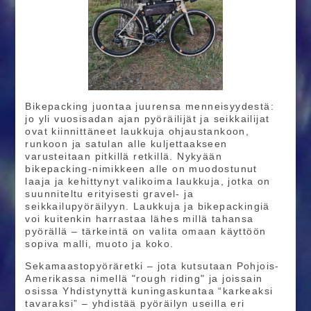
Bikepacking juontaa juurensa menneisyydestä:
jo yli vuosisadan ajan pyöräilijät ja seikkailijat
ovat kiinnittäneet laukkuja ohjaustankoon,
runkoon ja satulan alle kuljettaakseen
varusteitaan pitkillä retkillä. Nykyään
bikepacking-nimikkeen alle on muodostunut
laaja ja kehittynyt valikoima laukkuja, jotka on
suunniteltu erityisesti gravel- ja
seikkailupyöräilyyn. Laukkuja ja bikepackingiä
voi kuitenkin harrastaa lähes millä tahansa
pyörällä – tärkeintä on valita omaan käyttöön
sopiva malli, muoto ja koko.
Sekamaastopyöräretki – jota kutsutaan Pohjois-
Amerikassa nimellä "rough riding" ja joissain
osissa Yhdistynyttä kuningaskuntaa “karkeaksi
tavaraksi” – yhdistää pyöräilyn useilla eri