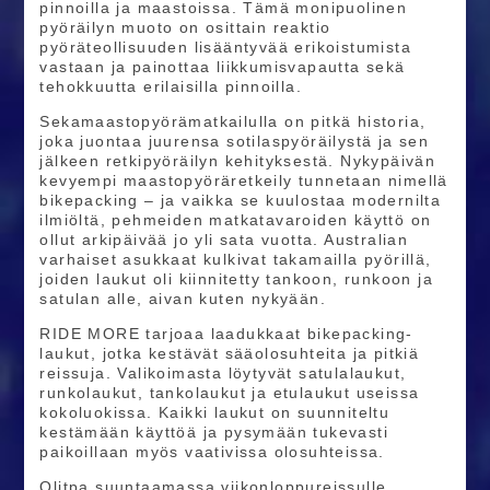
pinnoilla ja maastoissa. Tämä monipuolinen
pyöräilyn muoto on osittain reaktio
pyöräteollisuuden lisääntyvää erikoistumista
vastaan ja painottaa liikkumisvapautta sekä
tehokkuutta erilaisilla pinnoilla.
Sekamaastopyörämatkailulla on pitkä historia,
joka juontaa juurensa sotilaspyöräilystä ja sen
jälkeen retkipyöräilyn kehityksestä. Nykypäivän
kevyempi maastopyöräretkeily tunnetaan nimellä
bikepacking – ja vaikka se kuulostaa modernilta
ilmiöltä, pehmeiden matkatavaroiden käyttö on
ollut arkipäivää jo yli sata vuotta. Australian
varhaiset asukkaat kulkivat takamailla pyörillä,
joiden laukut oli kiinnitetty tankoon, runkoon ja
satulan alle, aivan kuten nykyään.
RIDE MORE tarjoaa laadukkaat bikepacking-
laukut, jotka kestävät sääolosuhteita ja pitkiä
reissuja. Valikoimasta löytyvät satulalaukut,
runkolaukut, tankolaukut ja etulaukut useissa
kokoluokissa. Kaikki laukut on suunniteltu
kestämään käyttöä ja pysymään tukevasti
paikoillaan myös vaativissa olosuhteissa.
Olitpa suuntaamassa viikonloppureissulle,