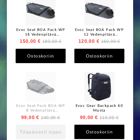
Evoc Seat BOA Pack WP
Evoc Seat BOA Pack WP
16 Vedenpitävä
12 Vedenpitävä
satulalaukku
satulalaukku
150,00 €
120,00 €
180,00 €
160,00 €
Ostoskoriin
Ostoskoriin
Evoc Seat Pack BOA WP
Evoc Gear Backpack 60
8 Vedenpitävä
Musta
satulalaukku
99,00 €
90,00 €
140,00 €
110,00 €
Tilapäisesti loppu
Ostoskoriin