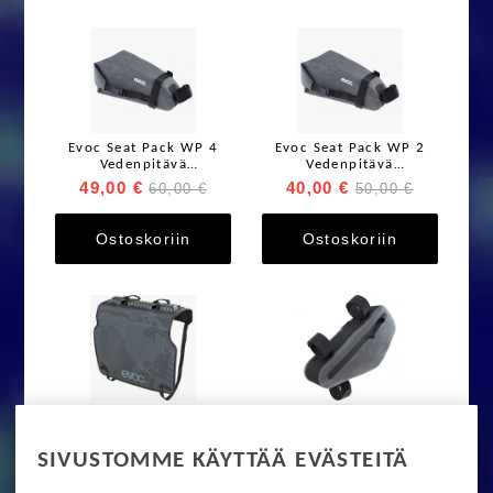
Evoc Seat Pack WP 4
Evoc Seat Pack WP 2
Vedenpitävä
Vedenpitävä
satulalaukku
satulalaukku
49,00 €
40,00 €
60,00 €
50,00 €
Ostoskoriin
Ostoskoriin
EVOC TAILGATE PAD
Evoc Multiframe Pack
DUO
WP M-koko
60,00 €
49,00 €
95,00 €
60,00 €
SIVUSTOMME KÄYTTÄÄ EVÄSTEITÄ