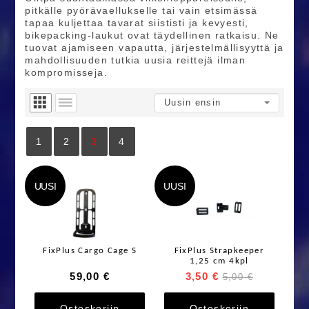
pitkälle pyörävaellukselle tai vain etsimässä
tapaa kuljettaa tavarat siististi ja kevyesti,
bikepacking-laukut ovat täydellinen ratkaisu. Ne
tuovat ajamiseen vapautta, järjestelmällisyyttä ja
mahdollisuuden tutkia uusia reittejä ilman
kompromisseja.
1
2
3
4
UUSI
UUSI
FixPlus Cargo Cage S
FixPlus Strapkeeper
1,25 cm 4kpl
59,00 €
3,50 €
5,00 €
Ostoskoriin
Ostoskoriin