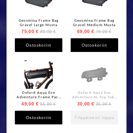
Geosmina Frame Bag
Geosmina Frame Bag
Gravel Large Musta
Gravel Medium Musta
75,00 €
69,00 €
89,00 €
79,00 €
Ostoskoriin
Ostoskoriin
Oxford Aqua Evo
Oxford Aqua Evo
Adventure Frame Pack
Adventure XL Top Tube
4L Black
Pack 3L Black
49,00 €
30,00 €
55,00 €
35,00 €
Ostoskoriin
Tilapäisesti loppu