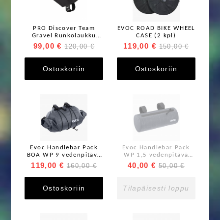
PRO Discover Team
EVOC ROAD BIKE WHEEL
Gravel Runkolaukku
CASE (2 kpl)
Black 2,7L
99,00 €
119,00 €
120,00 €
150,00 €
Ostoskoriin
Ostoskoriin
Evoc Handlebar Pack
Evoc Handlebar Pack
BOA WP 9 vedenpitävä
WP 1,5 vedenpitävä
tankolaukku
tankolaukku
119,00 €
40,00 €
160,00 €
50,00 €
Ostoskoriin
Tilapäisesti loppu