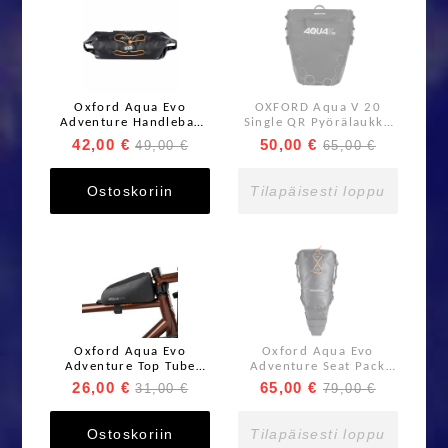
Oxford Aqua Evo
OXFORD Aqua V 20
Adventure Handlebar
Single QR Pyörälaukku
Pack Tankolaukku 9L
Musta
42,00 €
50,00 €
49,00 €
65,00 €
Black
Ostoskoriin
Tilapäisesti loppu
Oxford Aqua Evo
Oxford Aqua Evo
Adventure Top Tube
Adventure Seat Pack
Pack 1,5L Black
10L Black
26,00 €
65,00 €
31,00 €
79,00 €
Ostoskoriin
Tilapäisesti loppu