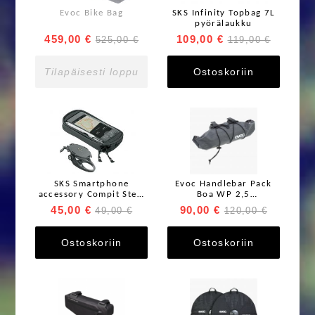
Evoc Bike Bag
SKS Infinity Topbag 7L
pyörälaukku
459,00 €
109,00 €
525,00 €
119,00 €
Tilapäisesti loppu
Ostoskoriin
SKS Smartphone
Evoc Handlebar Pack
accessory Compit Stem
Boa WP 2,5
puhelinteline
vedenpitävä
45,00 €
90,00 €
49,00 €
120,00 €
tankolaukku
Ostoskoriin
Ostoskoriin