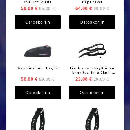
You-Dee Musta
Bag Gravel
59,00 €
64,00 €
65,00 €
66,00 €
Ostoskoriin
Ostoskoriin
Geosmina Tube Bag DF
Fixplus monikäyttöinen
kiinnityshihna 2kpl +
kiinnikkeet
50,00 €
23,00 €
59,00 €
29,00 €
Ostoskoriin
Ostoskoriin