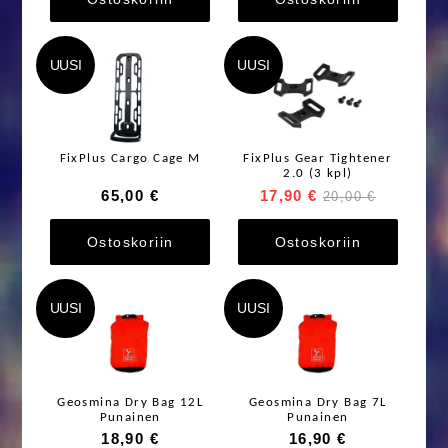
UUSI
UUSI
FixPlus Cargo Cage M
FixPlus Gear Tightener
2.0 (3 kpl)
65,00 €
17,90 €
20,00 €
Ostoskoriin
Ostoskoriin
UUSI
UUSI
Geosmina Dry Bag 12L
Geosmina Dry Bag 7L
Punainen
Punainen
18,90 €
16,90 €