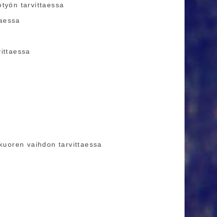
otyön tarvittaessa
taessa
vittaessa
n
 kuoren vaihdon tarvittaessa