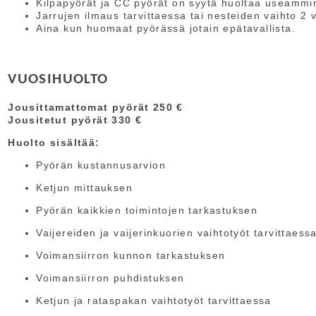
Kilpapyörät ja CC pyörät on syytä huoltaa useammi
Jarrujen ilmaus tarvittaessa tai nesteiden vaihto 2 
Aina kun huomaat pyörässä jotain epätavallista.
VUOSIHUOLTO
Jousittamattomat pyörät 250 €
Jousitetut pyörät 330 €
Huolto sisältää:
Pyörän kustannusarvion
Ketjun mittauksen
Pyörän kaikkien toimintojen tarkastuksen
Vaijereiden ja vaijerinkuorien vaihtotyöt tarvittaess
Voimansiirron kunnon tarkastuksen
Voimansiirron puhdistuksen
Ketjun ja rataspakan vaihtotyöt tarvittaessa