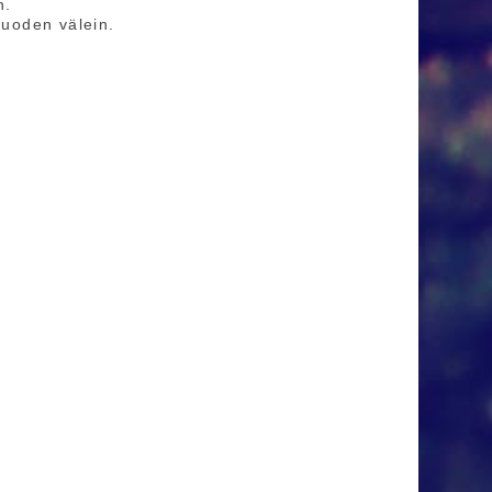
n.
vuoden välein.
a