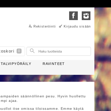
Rekisteröinti
Kirjaudu sisään
toskori
0
TALVIPYÖRÄILY
RAVINTEET
hampaiden säännöllinen pesu. Hyvin huollettu
empi ajaa.
huollot itse omissa tiloissamme. Emme käytä