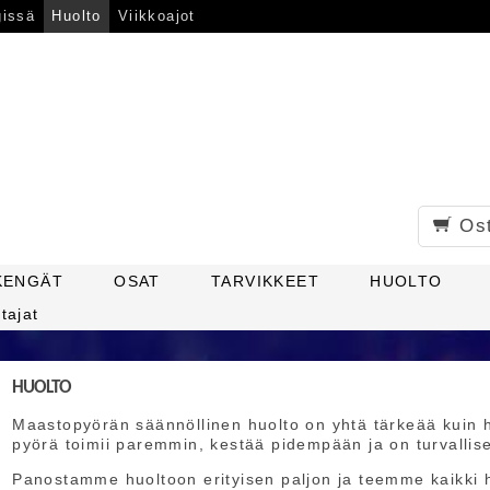
gissä
Huolto
Viikkoajot
Os
KENGÄT
OSAT
TARVIKKEET
HUOLTO
tajat
HUOLTO
Maastopyörän säännöllinen huolto on yhtä tärkeää kuin 
pyörä toimii paremmin, kestää pidempään ja on turvallis
Panostamme huoltoon erityisen paljon ja teemme kaikki 