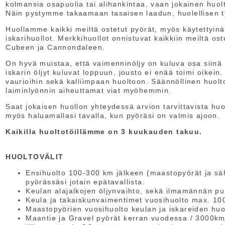
kolmansia osapuolia tai alihankintaa, vaan jokainen hu
Näin pystymme takaamaan tasaisen laadun, huolellisen t
Huollamme kaikki meiltä ostetut pyörät, myös käytettyin
iskarihuollot. Merkkihuollot onnistuvat kaikkiin meiltä oste
Cubeen ja Cannondaleen.
On hyvä muistaa, että vaimenninöljy on kuluva osa siinä
iskarin öljyt kuluvat loppuun, jousto ei enää toimi oikei
vaurioihin sekä kalliimpaan huoltoon. Säännöllinen huolt
laiminlyönnin aiheuttamat viat myöhemmin.
Saat jokaisen huollon yhteydessä arvion tarvittavista hu
myös haluamallasi tavalla, kun pyöräsi on valmis ajoon.
Kaikilla huoltotöillämme on 3 kuukauden takuu.
HUOLTOVÄLIT
Ensihuolto 100-300 km jälkeen (maastopyörät ja säh
pyörässäsi jotain epätavallista.
Keulan alajalkojen öljynvaihto, sekä ilmamännän puh
Keula ja takaiskunvaimentimet vuosihuolto max. 1
Maastopyörien vuosihuolto keulan ja iskareiden huo
Maantie ja Gravel pyörät kerran vuodessa / 3000km