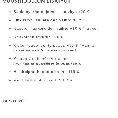
VUOSIHUOLLON LISÄTYÖT
Sähköpyörän ohjelmistopäivitys +20 €
Linkuston laakereiden vaihto 45 €
Napojen laakereiden vaihto +10 € / laakeri
Renkaiden litkutus +20 €
Kiekon uudelleenteippaus +30 € / vanne
(sisältää venttiilin asennuksen)
Pinnan vaihto +10 € / pinna
(voi vaatia uudelleenteippauksen)
Hissitolpan huolto alkaen +119 €
Muut työt tuntitöinä +95 € / h
JARRUTYÖT