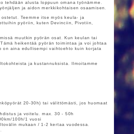
olto tehdään alusta loppuun omana työnämme.
yönjäljen ja aidon merkkikohtaisen osaamisen.
ä ostetut. Teemme itse myös keula- ja
ttuihin pyöriin, kuten Devinciin, Pivotiin,
 missä muutkin pyörän osat. Kun keulan tai
n. Tämä heikentää pyörän toimintaa ja voi johtaa
o on aina edullisempi vaihtoehto kuin korjata
oltokohteista ja kustannuksista. Ilmoitamme
köpyörät 20-30h) tai välittömästi, jos huomaat
distus ja voitelu. max. 30 - 50h
000km/100h/1 vuosi
ltovälin mukaan / 1-2 kertaa vuodessa.
.