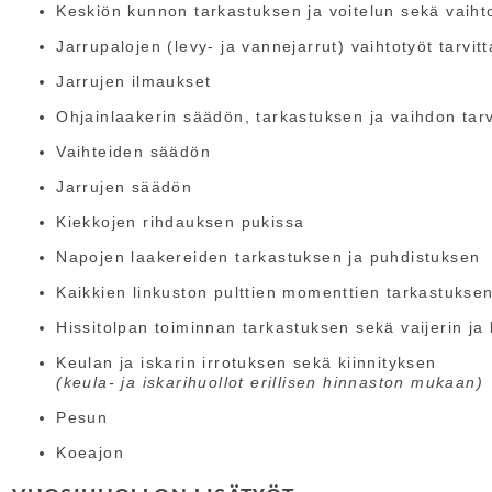
Keskiön kunnon tarkastuksen ja voitelun sekä vaiht
Jarrupalojen (levy- ja vannejarrut) vaihtotyöt tarvit
Jarrujen ilmaukset
Ohjainlaakerin säädön, tarkastuksen ja vaihdon tar
Vaihteiden säädön
Jarrujen säädön
Kiekkojen rihdauksen pukissa
Napojen laakereiden tarkastuksen ja puhdistuksen
Kaikkien linkuston pulttien momenttien tarkastukse
Hissitolpan toiminnan tarkastuksen sekä vaijerin ja
Keulan ja iskarin irrotuksen sekä kiinnityksen
(keula- ja iskarihuollot erillisen hinnaston mukaan)
Pesun
Koeajon