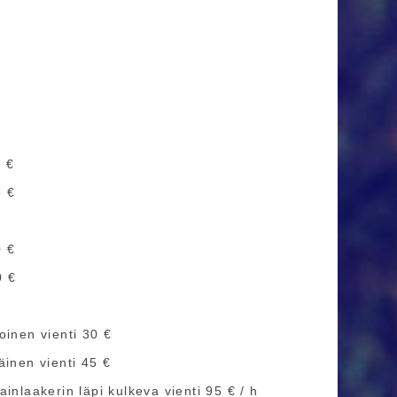
5 €
5 €
0 €
0 €
oinen vienti 30 €
äinen vienti 45 €
inlaakerin läpi kulkeva vienti 95 € / h