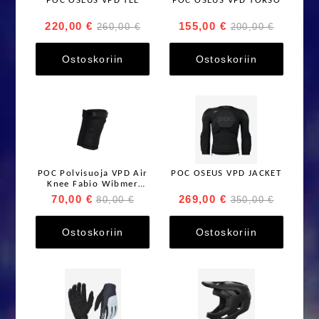
POC OSEUS VPD TEE
POC OSEUS VPD TORSO
220,00 €
155,00 €
260,00 €
200,00 €
Ostoskoriin
Ostoskoriin
POC Polvisuoja VPD Air
POC OSEUS VPD JACKET
Knee Fabio Wibmer
Edition Black/Gold
70,00 €
269,00 €
80,00 €
350,00 €
Ostoskoriin
Ostoskoriin