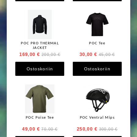
POC PRO THERMAL
POC Tee
JACKET
169,00 €
30,00 €
200,00 €
45,00 €
Ostoskoriin
Ostoskoriin
POC Poise Tee
POC Ventral Mips
49,00 €
250,00 €
70,00 €
300,00 €