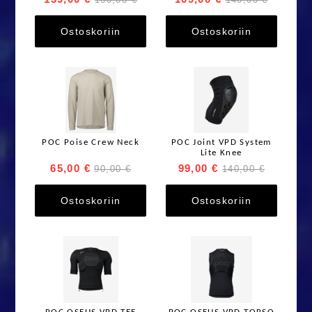
Ostoskoriin
Ostoskoriin
POC Poise Crew Neck
POC Joint VPD System
Lite Knee
65,00 €
99,00 €
90,00 €
140,00 €
Ostoskoriin
Ostoskoriin