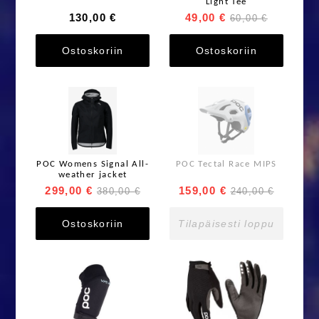
Light Tee
130,00 €
49,00 €
60,00 €
Ostoskoriin
Ostoskoriin
POC Womens Signal All-
POC Tectal Race MIPS
weather jacket
299,00 €
159,00 €
380,00 €
240,00 €
Ostoskoriin
Tilapäisesti loppu