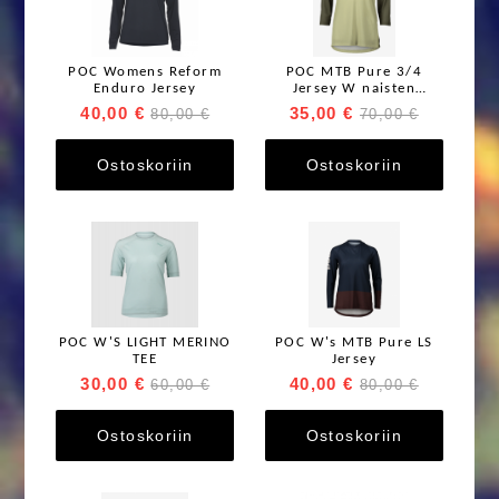
POC Womens Reform
POC MTB Pure 3/4
Enduro Jersey
Jersey W naisten
ajopaita
40,00 €
35,00 €
80,00 €
70,00 €
Ostoskoriin
Ostoskoriin
POC W'S LIGHT MERINO
POC W's MTB Pure LS
TEE
Jersey
30,00 €
40,00 €
60,00 €
80,00 €
Ostoskoriin
Ostoskoriin