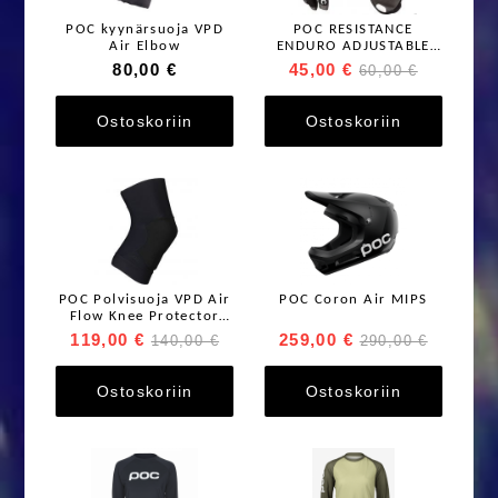
POC kyynärsuoja VPD
POC RESISTANCE
Air Elbow
ENDURO ADJUSTABLE
GLOVE
80,00 €
45,00 €
60,00 €
Ostoskoriin
Ostoskoriin
POC Polvisuoja VPD Air
POC Coron Air MIPS
Flow Knee Protector
Musta
119,00 €
259,00 €
140,00 €
290,00 €
Ostoskoriin
Ostoskoriin