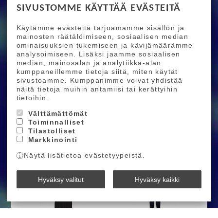
90,00 €
119,00 €
160,00 €
140,00 €
SIVUSTOMME KÄYTTÄÄ EVÄSTEITÄ
Käytämme evästeitä tarjoamamme sisällön ja
Ostoskoriin
Ostoskoriin
mainosten räätälöimiseen, sosiaalisen median
ominaisuuksien tukemiseen ja kävijämäärämme
analysoimiseen. Lisäksi jaamme sosiaalisen
median, mainosalan ja analytiikka-alan
kumppaneillemme tietoja siitä, miten käytät
sivustoamme. Kumppanimme voivat yhdistää
näitä tietoja muihin antamiisi tai kerättyihin
tietoihin.
M's Motion Air Shorts
Poc Otocon Race MIPS
Välttämättömät
Fullface
Toiminnalliset
120,00 €
239,00 €
330,00 €
Tilastolliset
Markkinointi
Ostoskoriin
Ostoskoriin
Näytä lisätietoa evästetyypeistä.
Hyväksy valitut
Hyväksy kaikki