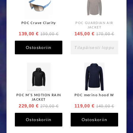
POC Crave Clarity
POC GUARDIAN AIR
JACKET
139,00 €
145,00 €
199,00 €
170,00 €
Ostoskoriin
Tilapäisesti loppu
POC M'S MOTION RAIN
POC merino hood W
JACKET
229,00 €
119,00 €
270,00 €
140,00 €
Ostoskoriin
Ostoskoriin