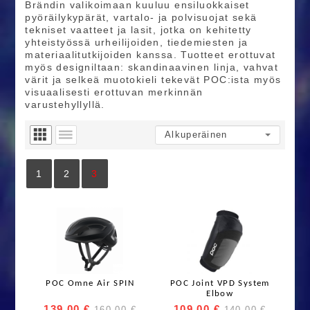
Brändin valikoimaan kuuluu ensiluokkaiset
pyöräilykypärät, vartalo‑ ja polvisuojat sekä
tekniset vaatteet ja lasit, jotka on kehitetty
yhteistyössä urheilijoiden, tiedemiesten ja
materiaalitutkijoiden kanssa. Tuotteet erottuvat
myös designiltaan: skandinaavinen linja, vahvat
värit ja selkeä muotokieli tekevät POC:ista myös
visuaalisesti erottuvan merkinnän
varustehyllyllä.
1
2
3
POC Omne Air SPIN
POC Joint VPD System
Elbow
139,00 €
109,00 €
160,00 €
140,00 €