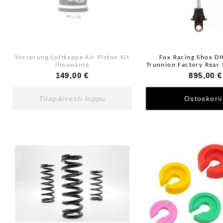
Vorsprung Luftkappe Air Piston Kit
Fox Racing Shox D
Ilmamäntä
Trunnion Factory Rear
Model
149,00 €
895,00 €
Tilapäisesti loppu
Ostoskori