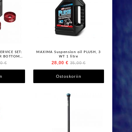
ERVICE SET:
MAXIMA Suspension oil PLUSH, 3
SR BOTTOM
WT 1 litre
 PARTS
28,00 €
00 €
35,00 €
in
Ostoskoriin