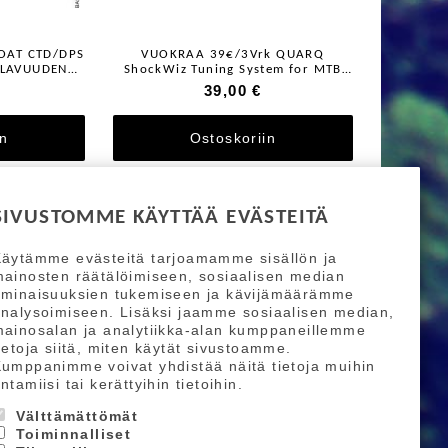
LOAT CTD/DPS
VUOKRAA 39€/3Vrk QUARQ
ILAVUUDEN
ShockWiz Tuning System for MTB
RJA
Suspension Systems
39,00 €
in
Ostoskoriin
SIVUSTOMME KÄYTTÄÄ EVÄSTEITÄ
äytämme evästeitä tarjoamamme sisällön ja
ainosten räätälöimiseen, sosiaalisen median
ominaisuuksien tukemiseen ja kävijämäärämme
nalysoimiseen. Lisäksi jaamme sosiaalisen median,
ainosalan ja analytiikka-alan kumppaneillemme
ietoja siitä, miten käytät sivustoamme.
umppanimme voivat yhdistää näitä tietoja muihin
ntamiisi tai kerättyihin tietoihin.
Välttämättömät
Toiminnalliset