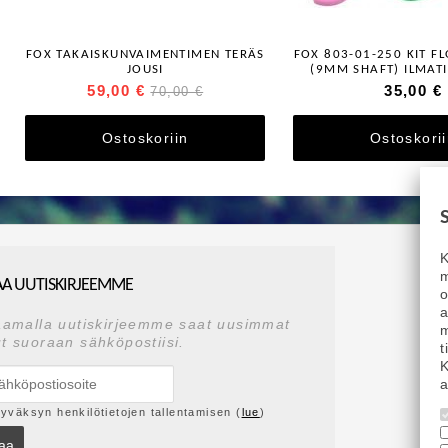
FOX TAKAISKUNVAIMENTIMEN TERÄS
FOX 803-01-250 KIT F
JOUSI
(9MM SHAFT) ILMAT
SÄÄTÖPALASA
59,00 €
35,00 €
70,00 €
Ostoskoriin
Ostoskori
K
m
AA UUTISKIRJEEMME
a
aamalla uutiskirjeemme saat uusimmat
m
t suoraan sähköpostiisi.
t
K
a
yväksyn henkilötietojen tallentamisen (
lue
)
laa