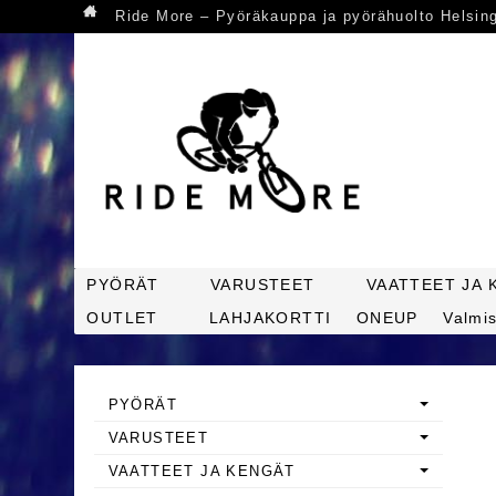
Ride More – Pyöräkauppa ja pyörähuolto Helsin
PYÖRÄT
VARUSTEET
VAATTEET JA 
OUTLET
LAHJAKORTTI
ONEUP
Valmis
PYÖRÄT
VARUSTEET
VAATTEET JA KENGÄT