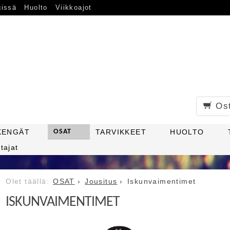
gissä
Huolto
Viikkoajot
Os
KENGÄT
OSAT
TARVIKKEET
HUOLTO
tajat
OSAT
Jousitus
Iskunvaimentimet
ISKUNVAIMENTIMET