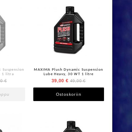
 Suspension
MAXIMA Plush Dynamic Suspension
 1 litra
Lube Heavy, 30 WT 1 litre
39,00 €
00 €
49,00 €
loppu
Ostoskoriin