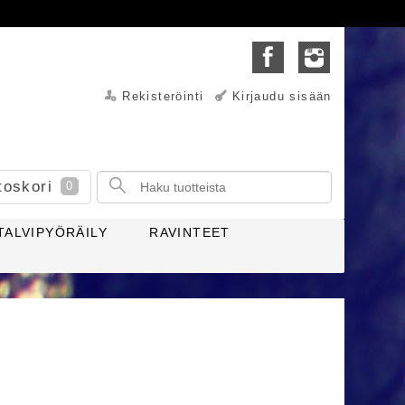
Rekisteröinti
Kirjaudu sisään
toskori
0
TALVIPYÖRÄILY
RAVINTEET