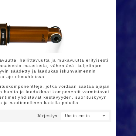
vuutta, hallittavuutta ja mukavuutta erityisesti
ätasaisesta maastosta, vähentävät kuljettajan
yvin säädetty ja laadukas iskunvaimennin
ssa ajo-olosuhteissa.
usituskomponentteja, jotka voidaan säätää ajajan
n huolto ja laadukkaat komponentit varmistavat
entimet yhdistävät kestävyyden, suorituskyvyn
ja nautinnollinen kaikilla poluilla.
Järjestys: