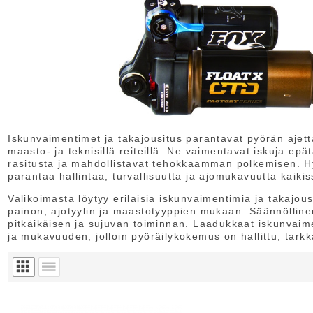
Iskunvaimentimet ja takajousitus parantavat pyörän ajetta
maasto- ja teknisillä reiteillä. Ne vaimentavat iskuja ep
rasitusta ja mahdollistavat tehokkaamman polkemisen. H
parantaa hallintaa, turvallisuutta ja ajomukavuutta kaiki
Valikoimasta löytyy erilaisia iskunvaimentimia ja takajo
painon, ajotyylin ja maastotyyppien mukaan. Säännölline
pitkäikäisen ja sujuvan toiminnan. Laadukkaat iskunvaim
ja mukavuuden, jolloin pyöräilykokemus on hallittu, tarkka 