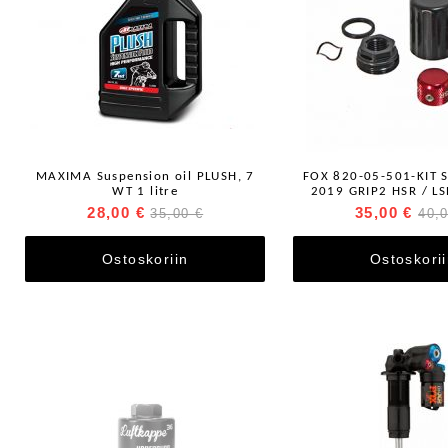
MAXIMA Suspension oil PLUSH, 7
FOX 820-05-501-KIT S
WT 1 litre
2019 GRIP2 HSR / L
STUD INTERFACE
28,00 €
35,00 €
35,00 €
40,
Ostoskoriin
Ostoskori