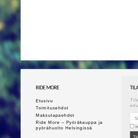
RIDE MORE
TIL
Til
Etusivu
edu
Toimitusehdot
Maksutapaehdot
Ride More – Pyöräkauppa ja
H
pyörähuolto Helsingissä
Ti