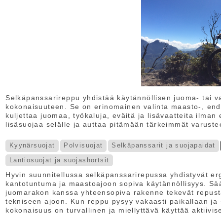
Selkäpanssarireppu yhdistää käytännöllisen juoma- tai 
kokonaisuuteen. Se on erinomainen valinta maasto-, end
kuljettaa juomaa, työkaluja, eväitä ja lisävaatteita ilman
lisäsuojaa selälle ja auttaa pitämään tärkeimmät varuste
Kyynärsuojat
Polvisuojat
Selkäpanssarit ja suojapaidat
Lantiosuojat ja suojashortsit
Hyvin suunnitellussa selkäpanssarirepussa yhdistyvät e
kantotuntuma ja maastoajoon sopiva käytännöllisyys. Sää
juomarakon kanssa yhteensopiva rakenne tekevät repusta 
tekniseen ajoon. Kun reppu pysyy vakaasti paikallaan ja 
kokonaisuus on turvallinen ja miellyttävä käyttää aktiivis