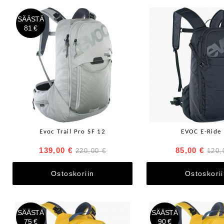
SÄÄSTÄ
81 €
Evoc Trail Pro SF 12
EVOC E-Ride
139,00 €
85,00 €
220,00 €
120,
Ostoskoriin
Ostoskori
SÄÄSTÄ
SÄÄSTÄ
75 €
90 €