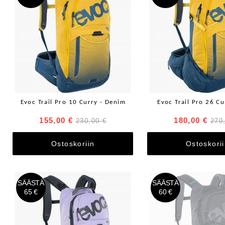
Evoc Trail Pro 10 Curry - Denim
Evoc Trail Pro 26 C
155,00 €
180,00 €
230,00 €
270
Ostoskoriin
Ostoskori
SÄÄSTÄ
SÄÄSTÄ
65 €
60 €