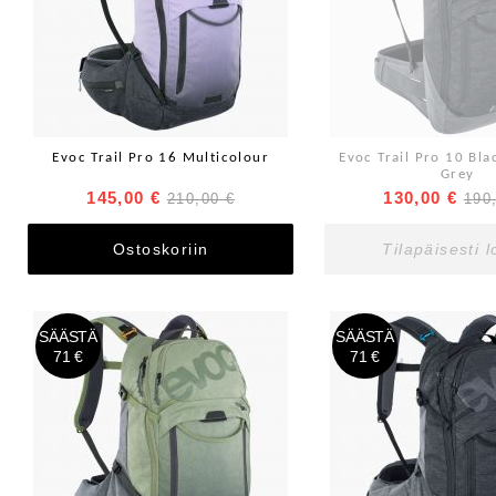
Evoc Trail Pro 16 Multicolour
Evoc Trail Pro 10 Bla
Grey
145,00 €
130,00 €
210,00 €
190
Ostoskoriin
Tilapäisesti 
SÄÄSTÄ
SÄÄSTÄ
71 €
71 €