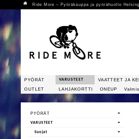
Ride More – Pyöräkauppa ja pyörähuolto Helsin
PYÖRÄT
VARUSTEET
VAATTEET JA K
OUTLET
LAHJAKORTTI
ONEUP
Valmis
PYÖRÄT
VARUSTEET
Suojat