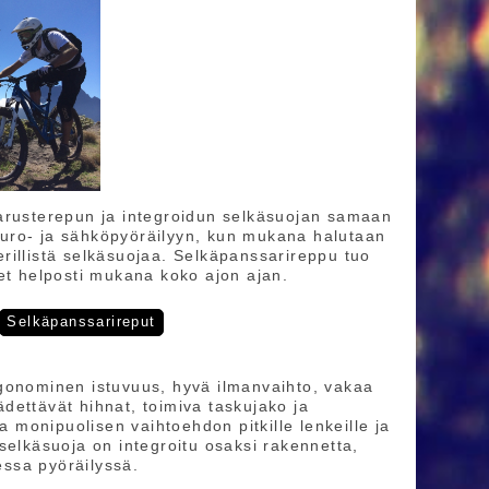
varusterepun ja integroidun selkäsuojan samaan
uro- ja sähköpyöräilyyn, kun mukana halutaan
 erillistä selkäsuojaa. Selkäpanssarireppu tuo
et helposti mukana koko ajon ajan.
Selkäpanssarireput
rgonominen istuvuus, hyvä ilmanvaihto, vakaa
dettävät hihnat, toimiva taskujako ja
monipuolisen vaihtoehdon pitkille lenkeille ja
selkäsuoja on integroitu osaksi rakennetta,
essa pyöräilyssä.