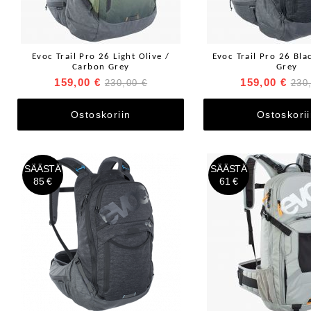
Evoc Trail Pro 26 Light Olive /
Evoc Trail Pro 26 Bla
Carbon Grey
Grey
159,00 €
159,00 €
230,00 €
230
Ostoskoriin
Ostoskori
SÄÄSTÄ
SÄÄSTÄ
85 €
61 €