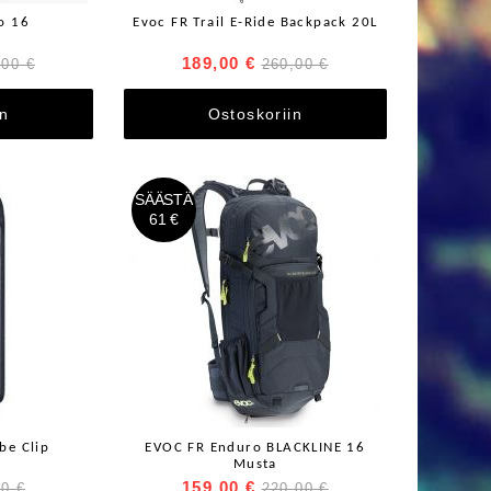
o 16
Evoc FR Trail E-Ride Backpack 20L
189,00 €
,00 €
260,00 €
in
Ostoskoriin
SÄÄSTÄ
61 €
be Clip
EVOC FR Enduro BLACKLINE 16
Musta
159,00 €
00 €
220,00 €