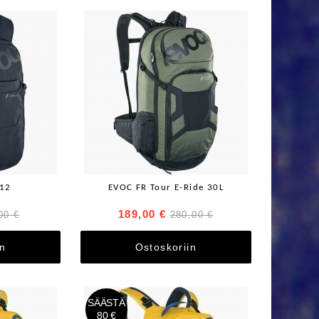
 12
EVOC FR Tour E-Ride 30L
189,00 €
00 €
280,00 €
in
Ostoskoriin
SÄÄSTÄ
80 €