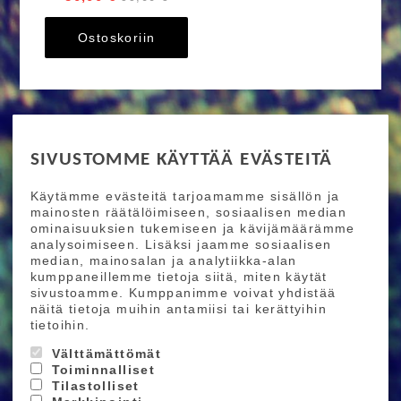
Ostoskoriin
RIDE MORE
SIVUSTOMME KÄYTTÄÄ EVÄSTEITÄ
Etusivu
Toimitusehdot
Maksutapaehdot
Käytämme evästeitä tarjoamamme sisällön ja
Ride More – Pyöräkauppa ja pyörähuolto
mainosten räätälöimiseen, sosiaalisen median
Helsingissä
ominaisuuksien tukemiseen ja kävijämäärämme
analysoimiseen. Lisäksi jaamme sosiaalisen
median, mainosalan ja analytiikka-alan
TILAA UUTISKIRJEEMME
kumppaneillemme tietoja siitä, miten käytät
sivustoamme. Kumppanimme voivat yhdistää
Tilaamalla uutiskirjeemme saat uusimmat edut
näitä tietoja muihin antamiisi tai kerättyihin
suoraan sähköpostiisi.
tietoihin.
Välttämättömät
Toiminnalliset
Hyväksyn henkilötietojen tallentamisen (
lue
)
Tilastolliset