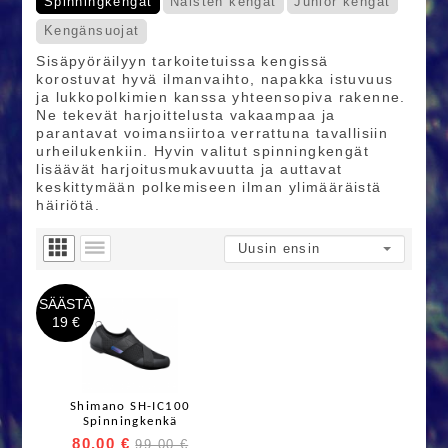
Spinningkengät
Naisten kengät
Junior kengät
Kengänsuojat
Sisäpyöräilyyn tarkoitetuissa kengissä
korostuvat hyvä ilmanvaihto, napakka istuvuus
ja lukkopolkimien kanssa yhteensopiva rakenne.
Ne tekevät harjoittelusta vakaampaa ja
parantavat voimansiirtoa verrattuna tavallisiin
urheilukenkiin. Hyvin valitut spinningkengät
lisäävät harjoitusmukavuutta ja auttavat
keskittymään polkemiseen ilman ylimääräistä
häiriötä.
SÄÄSTÄ
19 €
Shimano SH-IC100
Spinningkenkä
80,00 €
99,00 €