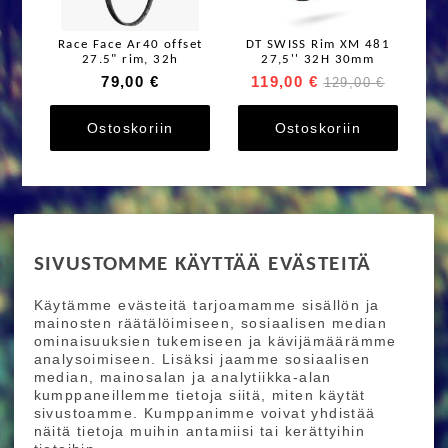
Race Face Ar40 offset
DT SWISS Rim XM 481
27.5" rim, 32h
27,5'' 32H 30mm
79,00 €
119,00 €
129,00 €
Ostoskoriin
Ostoskoriin
RIDE MORE
SIVUSTOMME KÄYTTÄÄ EVÄSTEITÄ
Etusivu
Toimitusehdot
Maksutapaehdot
Käytämme evästeitä tarjoamamme sisällön ja
Ride More – Pyöräkauppa ja pyörähuolto
mainosten räätälöimiseen, sosiaalisen median
Helsingissä
ominaisuuksien tukemiseen ja kävijämäärämme
analysoimiseen. Lisäksi jaamme sosiaalisen
median, mainosalan ja analytiikka-alan
TILAA UUTISKIRJEEMME
kumppaneillemme tietoja siitä, miten käytät
sivustoamme. Kumppanimme voivat yhdistää
Tilaamalla uutiskirjeemme saat uusimmat edut
näitä tietoja muihin antamiisi tai kerättyihin
suoraan sähköpostiisi.