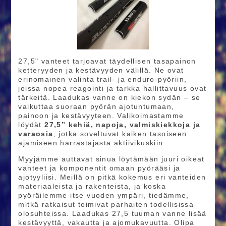
27,5" vanteet tarjoavat täydellisen tasapainon
ketteryyden ja kestävyyden välillä. Ne ovat
erinomainen valinta trail- ja enduro-pyöriin,
joissa nopea reagointi ja tarkka hallittavuus ovat
tärkeitä. Laadukas vanne on kiekon sydän – se
vaikuttaa suoraan pyörän ajotuntumaan,
painoon ja kestävyyteen. Valikoimastamme
löydät
27,5” kehiä, napoja, valmiskiekkoja ja
varaosia
, jotka soveltuvat kaiken tasoiseen
ajamiseen harrastajasta aktiivikuskiin.
Myyjämme auttavat sinua löytämään juuri oikeat
vanteet ja komponentit omaan pyörääsi ja
ajotyyliisi. Meillä on pitkä kokemus eri vanteiden
materiaaleista ja rakenteista, ja koska
pyöräilemme itse vuoden ympäri, tiedämme,
mitkä ratkaisut toimivat parhaiten todellisissa
olosuhteissa. Laadukas 27,5 tuuman vanne lisää
kestävyyttä, vakautta ja ajomukavuutta. Olipa