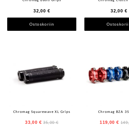
Chromag Basis Grips
Chromag Clutch
32,00 €
32,00 €
Ostoskoriin
Ostoskori
Chromag Squarewave XL Grips
Chromag BZA 35
33,00 €
119,00 €
35,00 €
149