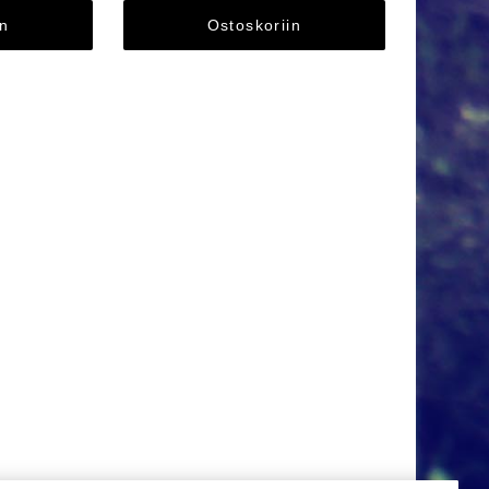
in
Ostoskoriin