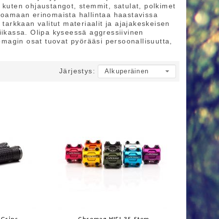
 kuten ohjaustangot, stemmit, satulat, polkimet
rjoamaan erinomaista hallintaa haastavissa
 tarkkaan valitut materiaalit ja ajajakeskeisen
iikassa. Olipa kyseessä aggressiivinen
romagin osat tuovat pyörääsi persoonallisuutta,
Järjestys: