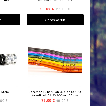
 Grips
Chromag HIFI 35 Stem
99,00 €
119,00 €
in
Ostoskoriin
 Stem
Chromag Fubars Ohjaustanko OSX
Anodized 31,8X800mm 25mm
nousulla
79,00 €
,00 €
99,00 €