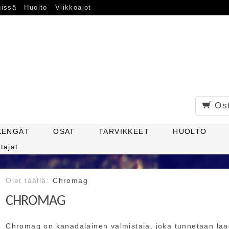
gissä
Huolto
Viikkoajot
Os
KENGÄT
OSAT
TARVIKKEET
HUOLTO
tajat
Chromag
CHROMAG
Chromag on kanadalainen valmistaja, joka tunnetaan laa