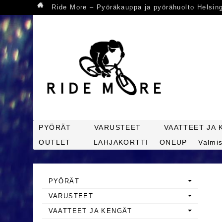
Ride More – Pyöräkauppa ja pyörähuolto Helsin
PYÖRÄT
VARUSTEET
VAATTEET JA 
OUTLET
LAHJAKORTTI
ONEUP
Valmis
PYÖRÄT
VARUSTEET
VAATTEET JA KENGÄT