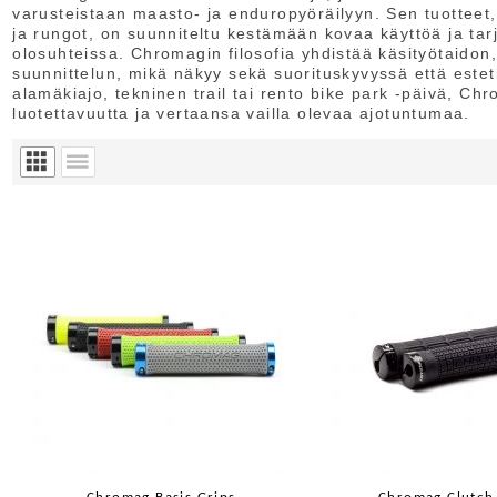
varusteistaan maasto- ja enduropyöräilyyn. Sen tuotteet,
ja rungot, on suunniteltu kestämään kovaa käyttöä ja ta
olosuhteissa. Chromagin filosofia yhdistää käsityötaidon,
suunnittelun, mikä näkyy sekä suorituskyvyssä että estet
alamäkiajo, tekninen trail tai rento bike park -päivä, Ch
luotettavuutta ja vertaansa vailla olevaa ajotuntumaa.