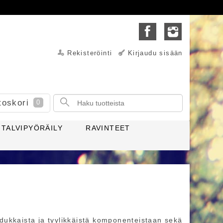
Rekisteröinti
Kirjaudu sisään
toskori
0
TALVIPYÖRÄILY
RAVINTEET
dukkaista ja tyylikkäistä komponenteistaan sekä