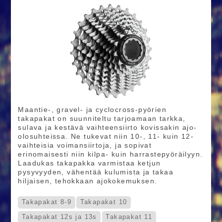
Maantie-, gravel- ja cyclocross-pyörien
takapakat on suunniteltu tarjoamaan tarkka,
sulava ja kestävä vaihteensiirto kovissakin ajo-
olosuhteissa. Ne tukevat niin 10-, 11- kuin 12-
vaihteisia voimansiirtoja, ja sopivat
erinomaisesti niin kilpa- kuin harrastepyöräilyyn.
Laadukas takapakka varmistaa ketjun
pysyvyyden, vähentää kulumista ja takaa
hiljaisen, tehokkaan ajokokemuksen.
Takapakat 8-9
Takapakat 10
Takapakat 12s ja 13s
Takapakat 11