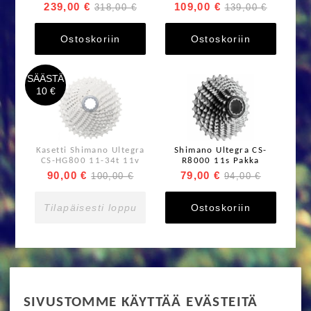
12v
239,00 €
109,00 €
318,00 €
139,00 €
Ostoskoriin
Ostoskoriin
SÄÄSTÄ
10 €
Kasetti Shimano Ultegra
Shimano Ultegra CS-
CS-HG800 11-34t 11v
R8000 11s Pakka
90,00 €
79,00 €
100,00 €
94,00 €
Tilapäisesti loppu
Ostoskoriin
RIDE MORE
SIVUSTOMME KÄYTTÄÄ EVÄSTEITÄ