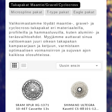
Takapakat Maantie/Gravel/Cyclocross
Microspline pakat
T-type pakat
Eagle pakat
Valikoimastamme löydät maantie-, gravel- ja
cyclocross-takapakat eri materiaaleilla,
profiileilla ja hammasluvuilla, kuten alumiini- ja
teräsvaihtoehdot. Myyjämme auttavat sinua
valitsemaan juuri oikean takapakan
kampasarjaan ja ketjuun, varmistaen
optimaalisen voimansiirron ja sujuvan ajon
kaikissa olosuhteissa.
SRAM XPLR XG-1371
SHIMANO ULTEGRA
10-46T Cassette 13s
Kasetti CS-R8101-12