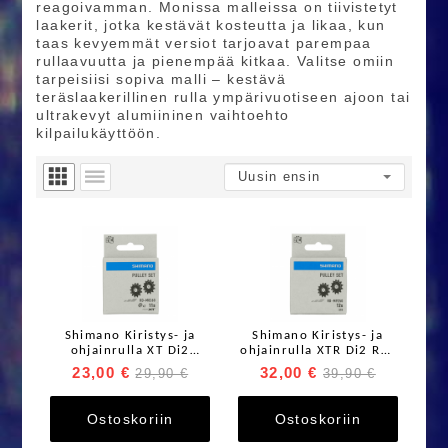
reagoivamman. Monissa malleissa on tiivistetyt
laakerit, jotka kestävät kosteutta ja likaa, kun
taas kevyemmät versiot tarjoavat parempaa
rullaavuutta ja pienempää kitkaa. Valitse omiin
tarpeisiisi sopiva malli – kestävä
teräslaakerillinen rulla ympärivuotiseen ajoon tai
ultrakevyt alumiininen vaihtoehto
kilpailukäyttöön.
Shimano Kiristys- ja
Shimano Kiristys- ja
ohjainrulla XT Di2
ohjainrulla XTR Di2 RD-
Linkglide RD-M8260-
M9250 12s
23,00 €
32,00 €
29,90 €
39,90 €
11L 11s
Ostoskoriin
Ostoskoriin