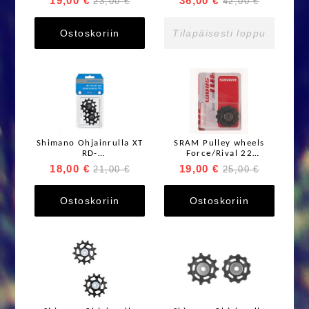
19,00 €
36,00 €
23,00 €
42,00 €
Ostoskoriin
Tilapäisesti loppu
Shimano Ohjainrulla XT
SRAM Pulley wheels
RD-
Force/Rival 22
M8100/M8120/M8150
Standard bearings
18,00 €
19,00 €
21,00 €
25,00 €
Ostoskoriin
Ostoskoriin