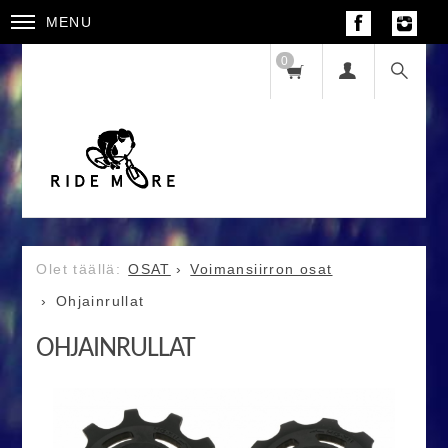
MENU
0
OSAT
Voimansiirron osat
Ohjainrullat
OHJAINRULLAT