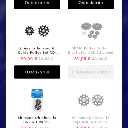
Ostoskoriin
Ostoskoriin
Shimano Tension &
SRAM Pulley Kit For
Guide Pulley Set RD-
Rival eTap AXS 12 speed
RX820 Ohjainrulla
20,00 €
31,00 €
23,00 €
42,00 €
Ostoskoriin
Tilapäisesti loppu
Shimano Ohjainrulla
Shimano Kiristys- ja
GRX RD-RX810
ohjainrulla XTR RD-
M9100/M9120 12s