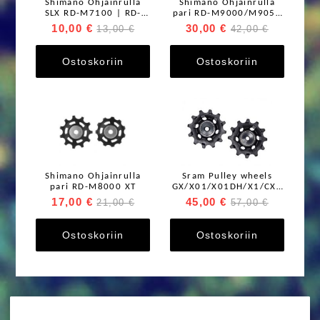
Shimano Ohjainrulla
Shimano Ohjainrulla
SLX RD-M7100 | RD-
pari RD-M9000/M9050
M7120
XTR
10,00 €
30,00 €
13,00 €
42,00 €
Ostoskoriin
Ostoskoriin
Shimano Ohjainrulla
Sram Pulley wheels
pari RD-M8000 XT
GX/X01/X01DH/X1/CX1
Standard bearings
17,00 €
45,00 €
21,00 €
57,00 €
Ostoskoriin
Ostoskoriin