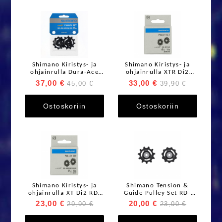
Shimano Kiristys- ja
Shimano Kiristys- ja
ohjainrulla Dura-Ace
ohjainrulla XTR Di2
RD-R9100 11s
Linkglide RD-M9260-
37,00 €
33,00 €
45,00 €
39,90 €
11L 11s
Ostoskoriin
Ostoskoriin
Shimano Kiristys- ja
Shimano Tension &
ohjainrulla XT Di2 RD-
Guide Pulley Set RD-
M8250 12s
R8000 Ohjainrulla
23,00 €
20,00 €
29,90 €
23,00 €