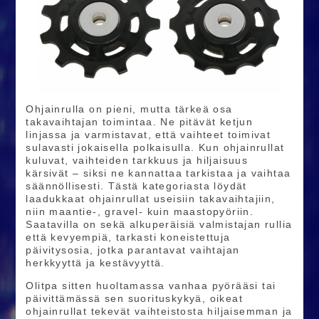
Ohjainrulla on pieni, mutta tärkeä osa
takavaihtajan toimintaa. Ne pitävät ketjun
linjassa ja varmistavat, että vaihteet toimivat
sulavasti jokaisella polkaisulla. Kun ohjainrullat
kuluvat, vaihteiden tarkkuus ja hiljaisuus
kärsivät – siksi ne kannattaa tarkistaa ja vaihtaa
säännöllisesti. Tästä kategoriasta löydät
laadukkaat ohjainrullat useisiin takavaihtajiin,
niin maantie-, gravel- kuin maastopyöriin.
Saatavilla on sekä alkuperäisiä valmistajan rullia
että kevyempiä, tarkasti koneistettuja
päivitysosia, jotka parantavat vaihtajan
herkkyyttä ja kestävyyttä.
Olitpa sitten huoltamassa vanhaa pyörääsi tai
päivittämässä sen suorituskykyä, oikeat
ohjainrullat tekevät vaihteistosta hiljaisemman ja