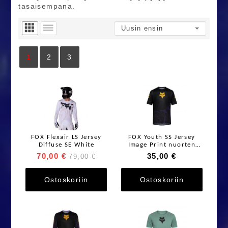
tasaisempana.
1
2
3
FOX Flexair LS Jersey
FOX Youth SS Jersey
Diffuse SE White
Image Print nuorten
lyhythihainen ajopaita
70,00 €
35,00 €
79,00 €
Ostoskoriin
Ostoskoriin