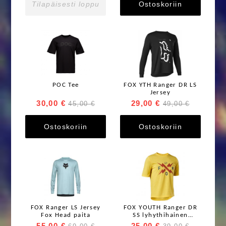
Tilapäisesti loppu
Ostoskoriin
POC Tee
FOX YTH Ranger DR LS
Jersey
30,00 €
29,00 €
45,00 €
49,00 €
Ostoskoriin
Ostoskoriin
FOX Ranger LS Jersey
FOX YOUTH Ranger DR
Fox Head paita
SS lyhythihainen
ajopaita
55,00 €
25,00 €