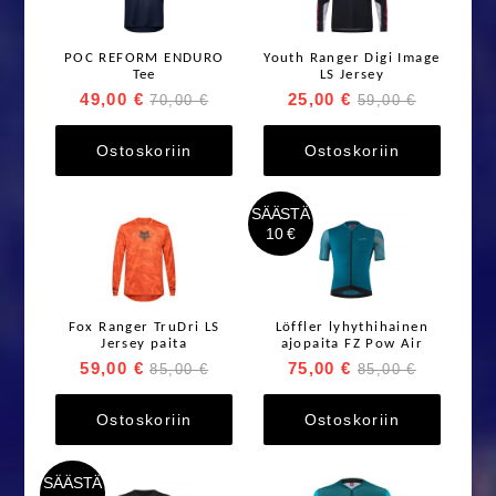
POC REFORM ENDURO
Youth Ranger Digi Image
Tee
LS Jersey
49,00 €
25,00 €
70,00 €
59,00 €
Ostoskoriin
Ostoskoriin
SÄÄSTÄ
10 €
Fox Ranger TruDri LS
Löffler lyhythihainen
Jersey paita
ajopaita FZ Pow Air
59,00 €
75,00 €
85,00 €
85,00 €
Ostoskoriin
Ostoskoriin
SÄÄSTÄ