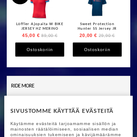
Löffler Ajopaita W BIKE
Sweet Protection
JERSEY HZ MERINO
Hunter SS Jersey JR
45,00 €
20,00 €
89,00 €
29,90 €
Ostoskoriin
Ostoskoriin
RIDE MORE
Etusivu
Toimitusehdot
Maksutapaehdot
Ride More – Pyöräkauppa ja pyörähuolto
SIVUSTOMME KÄYTTÄÄ EVÄSTEITÄ
Helsingissä
Käytämme evästeitä tarjoamamme sisällön ja
TILAA UUTISKIRJEEMME
mainosten räätälöimiseen, sosiaalisen median
ominaisuuksien tukemiseen ja kävijämäärämme