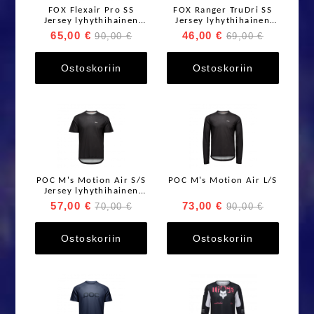
FOX Flexair Pro SS
FOX Ranger TruDri SS
Jersey lyhythihainen
Jersey lyhythihainen
paita
paita
65,00 €
46,00 €
90,00 €
69,00 €
Ostoskoriin
Ostoskoriin
POC M's Motion Air S/S
POC M's Motion Air L/S
Jersey lyhythihainen
ajopaita
57,00 €
73,00 €
70,00 €
90,00 €
Ostoskoriin
Ostoskoriin