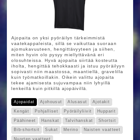
Ajopaita on yksi pyöräilyn tärkeimmistä
vaatekappaleista, sillä se vaikuttaa suoraan
ajomukavuuteen, hengittävyyteen ja siihen,
miten hyvin olo pysyy miellyttävänä eri
olosuhteissa. Hyvä ajopaita siirtää kosteutta
iholta, hengittää tehokkaasti ja istuu pyöräilyyn
sopivasti niin maastossa, maantiellä, gravelilla
kuin työmatkoillakin. Oikein valittu ajopaita
tekee ajamisesta sujuvampaa niin lyhyillä
lenkeillä kuin pitkillä ajopäivillä.
Ajopaidat
Ajohousut
Alusasut
Ajotakit
Kengät
Pohjalliset
Pyöräilyliivit
Hupparit
Päähineet
Hanskat
Talvihanskat
Shortsit
Bib-shortsit
Sukat
Merino
Naisten vaatteet
Nuorten vaatteet