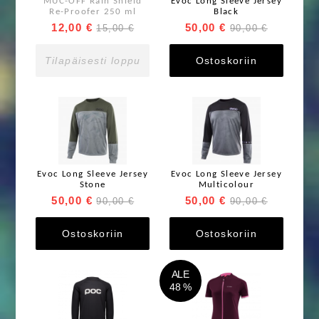
MUC-OFF Rain Shield
Evoc Long Sleeve Jersey
Re-Proofer 250 ml
Black
12,00 €
50,00 €
15,00 €
90,00 €
Tilapäisesti loppu
Ostoskoriin
Evoc Long Sleeve Jersey
Evoc Long Sleeve Jersey
Stone
Multicolour
50,00 €
50,00 €
90,00 €
90,00 €
Ostoskoriin
Ostoskoriin
ALE
48 %