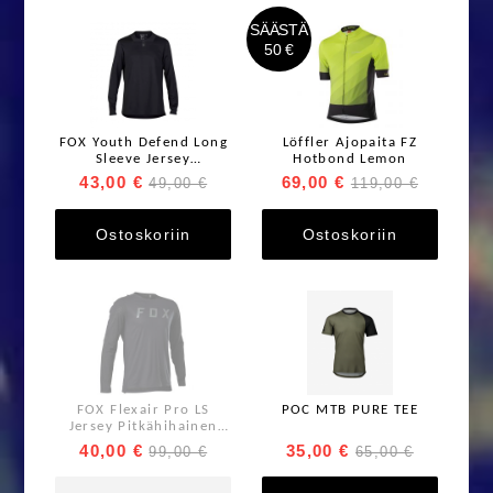
SÄÄSTÄ
50 €
FOX Youth Defend Long
Löffler Ajopaita FZ
Sleeve Jersey
Hotbond Lemon
pitkähihainen ajoaita
43,00 €
69,00 €
49,00 €
119,00 €
Ostoskoriin
Ostoskoriin
FOX Flexair Pro LS
POC MTB PURE TEE
Jersey Pitkähihainen
ajopaita
40,00 €
35,00 €
99,00 €
65,00 €