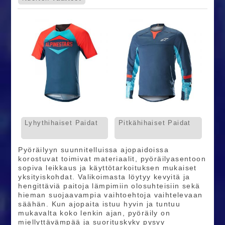
Lyhythihaiset Paidat
Pitkähihaiset Paidat
Pyöräilyyn suunnitelluissa ajopaidoissa
korostuvat toimivat materiaalit, pyöräilyasentoon
sopiva leikkaus ja käyttötarkoituksen mukaiset
yksityiskohdat. Valikoimasta löytyy kevyitä ja
hengittäviä paitoja lämpimiin olosuhteisiin sekä
hieman suojaavampia vaihtoehtoja vaihtelevaan
säähän. Kun ajopaita istuu hyvin ja tuntuu
mukavalta koko lenkin ajan, pyöräily on
miellyttävämpää ja suorituskyky pysyy