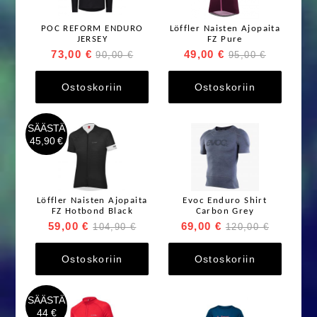
POC REFORM ENDURO
Löffler Naisten Ajopaita
JERSEY
FZ Pure
73,00 €
49,00 €
90,00 €
95,00 €
Ostoskoriin
Ostoskoriin
SÄÄSTÄ
45,90 €
Löffler Naisten Ajopaita
Evoc Enduro Shirt
FZ Hotbond Black
Carbon Grey
59,00 €
69,00 €
104,90 €
120,00 €
Ostoskoriin
Ostoskoriin
SÄÄSTÄ
44 €