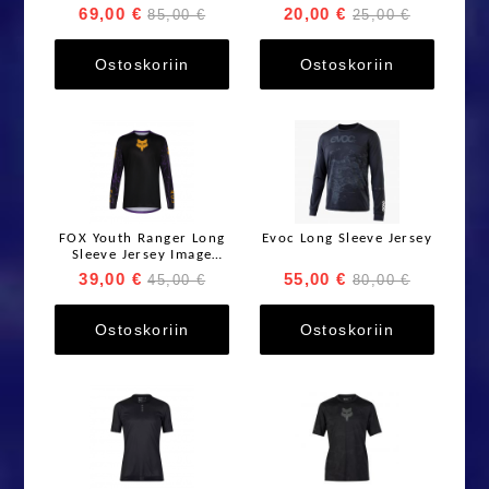
69,00 €
20,00 €
85,00 €
25,00 €
Ostoskoriin
Ostoskoriin
FOX Youth Ranger Long
Evoc Long Sleeve Jersey
Sleeve Jersey Image
Print pitkähihainen
39,00 €
55,00 €
45,00 €
80,00 €
ajoaita Plum Purple
Ostoskoriin
Ostoskoriin