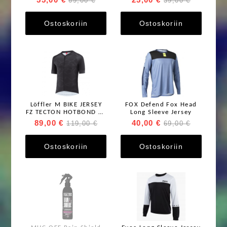
69,00 €
39,00 €
Ostoskoriin
Ostoskoriin
Löffler M BIKE JERSEY
FOX Defend Fox Head
FZ TECTON HOTBOND RF
Long Sleeve Jersey
Ajopaita
89,00 €
40,00 €
119,00 €
69,00 €
Ostoskoriin
Ostoskoriin