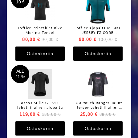
10 €
Löffler Printshirt Bike
Löffler ajopaita M BIKE
Merino-Tencel
JERSEY FZ CORE
HOTBOND
80,00 €
90,00 €
90,00 €
100,00 €
Ostoskoriin
Ostoskoriin
ALE
11 %
Assos Mille GT S11
FOX Youth Ranger Taunt
lyhythihainen ajopaita
Jersey Lyhythihainen
ajopaita
119,00 €
25,00 €
135,00 €
39,00 €
Ostoskoriin
Ostoskoriin