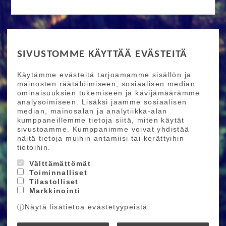
RIDE MORE
SIVUSTOMME KÄYTTÄÄ EVÄSTEITÄ
Etusivu
Toimitusehdot
Maksutapaehdot
Käytämme evästeitä tarjoamamme sisällön ja
Ride More – Pyöräkauppa ja pyörähuolto
mainosten räätälöimiseen, sosiaalisen median
Helsingissä
ominaisuuksien tukemiseen ja kävijämäärämme
analysoimiseen. Lisäksi jaamme sosiaalisen
median, mainosalan ja analytiikka-alan
TILAA UUTISKIRJEEMME
kumppaneillemme tietoja siitä, miten käytät
sivustoamme. Kumppanimme voivat yhdistää
Tilaamalla uutiskirjeemme saat uusimmat edut
näitä tietoja muihin antamiisi tai kerättyihin
suoraan sähköpostiisi.
tietoihin.
Välttämättömät
Toiminnalliset
Hyväksyn henkilötietojen tallentamisen (
lue
)
Tilastolliset
Markkinointi
Tilaa
Näytä lisätietoa evästetyypeistä.