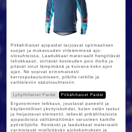
Pitkähihaiset ajopaidat tarjoavat optimaalisen
suojan ja mukavuuden viileämmissä ajo-
olosuhteissa. Laadukkaat materiaalit hengittävät
tehokkaasti, siirtävät kosteuden pois iholta ja
pitävät sinut lämpimänä ja kuivana koko ajon
ajan. Ne sopivat erinomaisesti
kerrospukeutumiseen, pitkille retkille ja
vaihteleviin sääolosuhteisiin.
Lyhythihaiset Paidat
Pitkähihaiset Paidat
Ergonominen leikkaus, joustavat paneelit ja
käytännölliset yksityiskohdat, kuten selän taskut
ja heijastavat elementit, tekevät pitkähihaisista
ajopaidoista välttämättömän varusteen kaikille
pyöräilijöille. Kestävät ja laadukkaat materiaalit
varmistavat miellyttävän ajokokemuksen ja