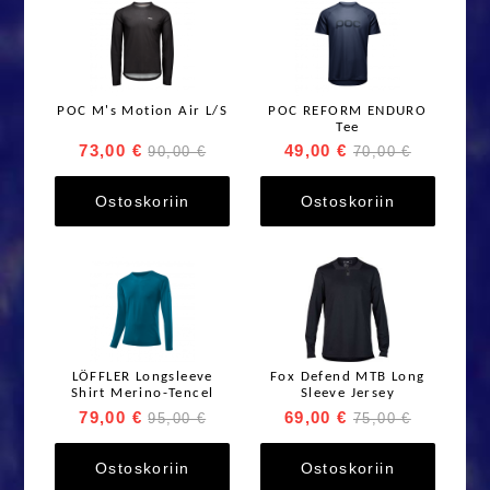
POC M's Motion Air L/S
POC REFORM ENDURO
Tee
73,00 €
49,00 €
90,00 €
70,00 €
Ostoskoriin
Ostoskoriin
LÖFFLER Longsleeve
Fox Defend MTB Long
Shirt Merino-Tencel
Sleeve Jersey
79,00 €
69,00 €
95,00 €
75,00 €
Ostoskoriin
Ostoskoriin