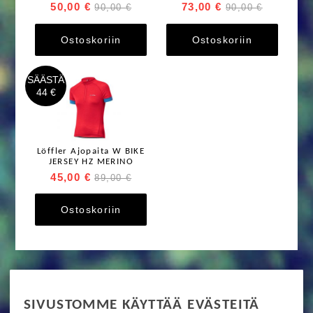
50,00 €
73,00 €
90,00 €
90,00 €
Ostoskoriin
Ostoskoriin
SÄÄSTÄ
44 €
Löffler Ajopaita W BIKE
JERSEY HZ MERINO
45,00 €
89,00 €
Ostoskoriin
RIDE MORE
SIVUSTOMME KÄYTTÄÄ EVÄSTEITÄ