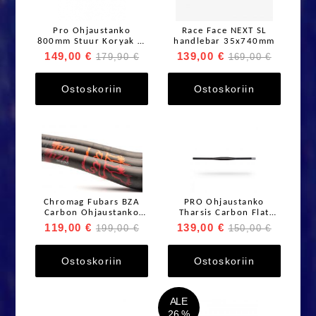
Pro Ohjaustanko
Race Face NEXT SL
800mm Stuur Koryak E-
handlebar 35x740mm
perform.
149,00 €
139,00 €
179,90 €
169,00 €
Ostoskoriin
Ostoskoriin
Chromag Fubars BZA
PRO Ohjaustanko
Carbon Ohjaustanko
Tharsis Carbon Flat
35X800mm
720m/9°sweep/35mm
119,00 €
139,00 €
199,00 €
150,00 €
Ostoskoriin
Ostoskoriin
ALE
26 %