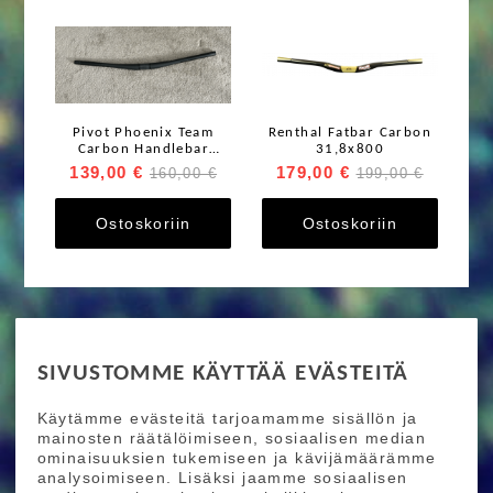
Pivot Phoenix Team
Renthal Fatbar Carbon
Carbon Handlebar
31,8x800
35mm
139,00 €
179,00 €
160,00 €
199,00 €
Ostoskoriin
Ostoskoriin
RIDE MORE
SIVUSTOMME KÄYTTÄÄ EVÄSTEITÄ
Etusivu
Toimitusehdot
Maksutapaehdot
Käytämme evästeitä tarjoamamme sisällön ja
Ride More – Pyöräkauppa ja pyörähuolto
mainosten räätälöimiseen, sosiaalisen median
Helsingissä
ominaisuuksien tukemiseen ja kävijämäärämme
analysoimiseen. Lisäksi jaamme sosiaalisen