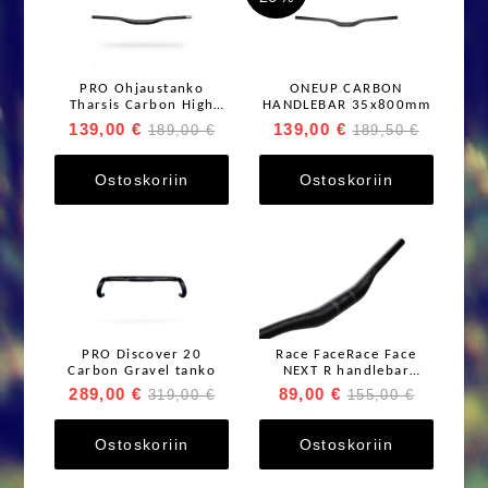
PRO Ohjaustanko
ONEUP CARBON
Tharsis Carbon High
HANDLEBAR 35x800mm
Rise
139,00 €
139,00 €
189,00 €
189,50 €
35mm/800mm/30rise/9
°sweep
Ostoskoriin
Ostoskoriin
PRO Discover 20
Race FaceRace Face
Carbon Gravel tanko
NEXT R handlebar
35x800mm
289,00 €
89,00 €
319,00 €
155,00 €
Ostoskoriin
Ostoskoriin