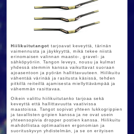
Hiilikuitutangot
tarjoavat keveyttä, tärinän
vaimennusta ja jäykkyyttä, mikä tekee niistä
erinomaisen valinnan maasto-, gravel- ja
sähköpyöriin. Tangon leveys, nousu ja kulmat
yhdessä stemmin kanssa vaikuttavat suoraan
ajoasentoon ja pyörän hallittavuuteen. Hiilikuitu
vähentää värinää ja rasitusta käsissä, tehden
pitkillä reiteillä ajamisesta miellyttävämpää ja
vähemmän rasittavaa.
Oikein valittu hiilikuitutanko tarjoaa sekä
keveyttä että hallittavuutta vaativissa
maastoissa. Tangot sopivat yhteen lukkogrippien
ja tavallisten gripien kanssa ja ne ovat usein
yhteensopivia dropper postien kanssa. Hiilikuitu
mahdollistaa optimaalisen ergonomian ja
suorituskyvyn yhdistelmän, ja se on erityisen