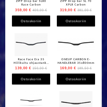
ZIPP Drop bar SL80
ZIPP Drop bar SL 70
Race Carbon
XPLR Carbon
359,00 €
319,00 €
409,00 €
381,00 €
Ostoskoriin
Ostoskoriin
Race Face Era 35
ONEUP CARBON E-
Hiilikuitu ohjaustanko
HANDLEBAR 35x800mm
35x800mm
139,00 €
169,00 €
150,00 €
189,50 €
Ostoskoriin
Ostoskoriin