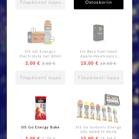
Tilapäisesti loppu
Ostoskoriin
SIS GO Energy+
SIS Beta Fuel Geeli
Electrolyte Gel 60ml
Apple+Nootropics
6x60ml paketti
3,00 €
15,00 €
3,50 €
19,00 €
Tilapäisesti loppu
Tilapäisesti loppu
SIS Go Energy Bake
SIS Go Isotonic Energy
GEL VARIETY PACK
2,00 €
13,00 €
2,70 €
15,00 €