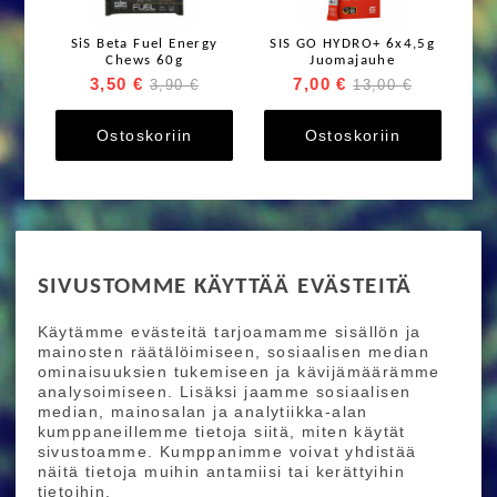
SiS Beta Fuel Energy
SIS GO HYDRO+ 6x4,5g
Chews 60g
Juomajauhe
3,50 €
7,00 €
3,90 €
13,00 €
Ostoskoriin
Ostoskoriin
RIDE MORE
SIVUSTOMME KÄYTTÄÄ EVÄSTEITÄ
Etusivu
Toimitusehdot
Maksutapaehdot
Käytämme evästeitä tarjoamamme sisällön ja
Ride More – Pyöräkauppa ja pyörähuolto
mainosten räätälöimiseen, sosiaalisen median
Helsingissä
ominaisuuksien tukemiseen ja kävijämäärämme
analysoimiseen. Lisäksi jaamme sosiaalisen
median, mainosalan ja analytiikka-alan
TILAA UUTISKIRJEEMME
kumppaneillemme tietoja siitä, miten käytät
sivustoamme. Kumppanimme voivat yhdistää
Tilaamalla uutiskirjeemme saat uusimmat edut
näitä tietoja muihin antamiisi tai kerättyihin
suoraan sähköpostiisi.
tietoihin.