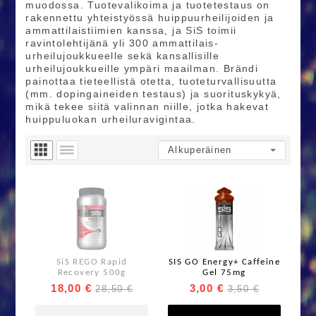
muodossa. Tuotevalikoima ja tuotetestaus on
rakennettu yhteistyössä huippu­urheilijoiden ja
ammattilais­tiimien kanssa, ja SiS toimii
ravintoleh­tijänä yli 300 ammattilais­
urheilujoukkueelle sekä kansallisille
urheilujoukkueille ympäri maailman. Brändi
painottaa tieteellistä otetta, tuoteturvallisuutta
(mm. doping­aineiden testaus) ja suoritus­kykyä,
mikä tekee siitä valinnan niille, jotka hakevat
huippuluokan urheilu­ravigintaa.
SiS REGO Rapid
SIS GO Energy+ Caffeine
Recovery 500g
Gel 75mg
18,00 €
3,00 €
28,50 €
3,50 €