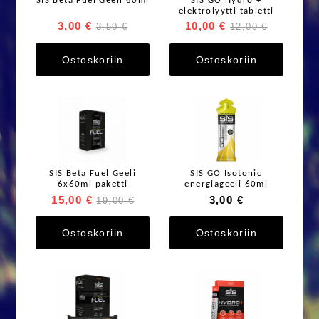
SIS Beta Fuel Geeli 60ml
SIS GO Hydro +
elektrolyytti tabletti
3,00 €
10,00 €
3,50 €
12,00 €
Ostoskoriin
Ostoskoriin
SIS Beta Fuel Geeli
SIS GO Isotonic
6x60ml paketti
energiageeli 60ml
15,00 €
3,00 €
19,00 €
Ostoskoriin
Ostoskoriin