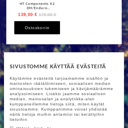
HT Components X2
DH/Enduro
lukkopolkimet
139,00 €
179,00 €
Ostoskoriin
RIDE MORE
SIVUSTOMME KÄYTTÄÄ EVÄSTEITÄ
Etusivu
Toimitusehdot
Maksutapaehdot
Käytämme evästeitä tarjoamamme sisällön ja
Ride More – Pyöräkauppa ja pyörähuolto
mainosten räätälöimiseen, sosiaalisen median
Helsingissä
ominaisuuksien tukemiseen ja kävijämäärämme
analysoimiseen. Lisäksi jaamme sosiaalisen
median, mainosalan ja analytiikka-alan
TILAA UUTISKIRJEEMME
kumppaneillemme tietoja siitä, miten käytät
sivustoamme. Kumppanimme voivat yhdistää
Tilaamalla uutiskirjeemme saat uusimmat edut
näitä tietoja muihin antamiisi tai kerättyihin
suoraan sähköpostiisi.
tietoihin.