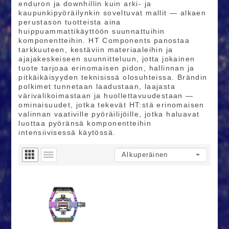
enduron ja downhillin kuin arki‑ ja
kaupunkipyöräilynkin soveltuvat mallit — alkaen
perustason tuotteista aina
huippuammattikäyttöön suunnattuihin
komponentteihin. HT Components panostaa
tarkkuuteen, kestäviin materiaaleihin ja
ajajakeskeiseen suunnitteluun, jotta jokainen
tuote tarjoaa erinomaisen pidon, hallinnan ja
pitkäikäisyyden teknisissä olosuhteissa. Brändin
polkimet tunnetaan laadustaan, laajasta
värivalikoimastaan ja huollettavuudestaan —
ominaisuudet, jotka tekevät HT:stä erinomaisen
valinnan vaativille pyöräilijöille, jotka haluavat
luottaa pyöränsä komponentteihin
intensiivisessä käytössä.