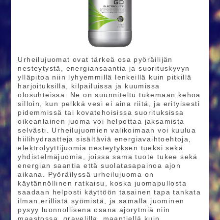
Urheilujuomat ovat tärkeä osa pyöräilijän
nesteytystä, energiansaantia ja suorituskyvyn
ylläpitoa niin lyhyemmillä lenkeillä kuin pitkillä
harjoituksilla, kilpailuissa ja kuumissa
olosuhteissa. Ne on suunniteltu tukemaan kehoa
silloin, kun pelkkä vesi ei aina riitä, ja erityisesti
pidemmissä tai kovatehoisissa suorituksissa
oikeanlainen juoma voi helpottaa jaksamista
selvästi. Urheilujuomien valikoimaan voi kuulua
hiilihydraatteja sisältäviä energiavaihtoehtoja,
elektrolyyttijuomia nesteytyksen tueksi sekä
yhdistelmäjuomia, joissa sama tuote tukee sekä
energian saantia että suolatasapainoa ajon
aikana. Pyöräilyssä urheilujuoma on
käytännöllinen ratkaisu, koska juomapullosta
saadaan helposti käyttöön tasainen tapa tankata
ilman erillistä syömistä, ja samalla juominen
pysyy luonnollisena osana ajorytmiä niin
maastossa, gravelilla, maantiellä kuin