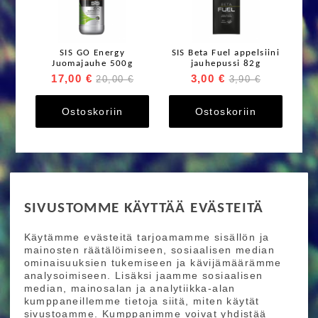
SIS GO Energy
SIS Beta Fuel appelsiini
Juomajauhe 500g
jauhepussi 82g
17,00 €
3,00 €
20,00 €
3,90 €
Ostoskoriin
Ostoskoriin
RIDE MORE
SIVUSTOMME KÄYTTÄÄ EVÄSTEITÄ
Etusivu
Toimitusehdot
Maksutapaehdot
Käytämme evästeitä tarjoamamme sisällön ja
Ride More – Pyöräkauppa ja pyörähuolto
mainosten räätälöimiseen, sosiaalisen median
Helsingissä
ominaisuuksien tukemiseen ja kävijämäärämme
analysoimiseen. Lisäksi jaamme sosiaalisen
median, mainosalan ja analytiikka-alan
TILAA UUTISKIRJEEMME
kumppaneillemme tietoja siitä, miten käytät
sivustoamme. Kumppanimme voivat yhdistää