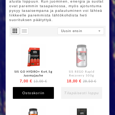
alusta loppuun. Kun juominen, energia ja suolat
ovat paremmin tasapainossa, myös ajotuntuma
pysyy tasaisempana ja palautuminen voi lähteä
liikkeelle paremmista lähtökohdista heti
suorituksen päätyttyä.
SIS GO HYDRO+ 6x4,5g
SiS REGO Rapid
Juomajauhe
Recovery 500g
7,00 €
18,00 €
13,00 €
28,50 €
Ostoskoriin
Tilapäisesti loppu