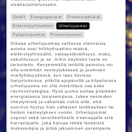
sisäharjoittelussakin.
Geelit
Energiapatukat
Proteiinipatukat
Elektrolyyttitabletit
Urheilujuomat
Palautusjuomat
Proteiinijuomat
Oikeaa urheilujuomaa valitessa olennaisia
asioita ovat hiilihydraattien määrä,
elektrolyyttisisältö, vatsaystävällisyys, maku,
sekoittuvuus ja se, mihin käyttöön tuote on
tarkoitettu. Kevyemmällä lenkillä painotus voi
olla enemmän nesteytyksessä ja juomisen
miellyttävyydessä, kun taas kovissa
harjoituksissa, pitkillä ajopäivillä ja kilpailuissa
urheilujuoma voi olla merkittävä osa koko
ravintostrategiaa. Hyvä juoma auttaa pitämään
energiatasoa tasaisempana, tukee nesteiden
imeytymistä ja vähentää riskiä sille, että
suoritus hyytyy liian vähäisen tankkauksen tai
heikon nesteytyksen vuoksi. Urheilujuomat
sopivat sekä tavoitteelliselle treenaajalle että
harrastajalle, joka haluaa tehdä lenkeistä
mukavampia ja pitää jaksamisen parempana