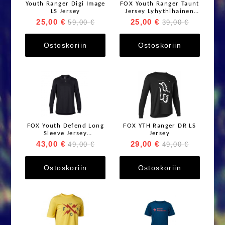
Youth Ranger Digi Image
FOX Youth Ranger Taunt
LS Jersey
Jersey Lyhythihainen
ajopaita
25,00 €
25,00 €
59,00 €
39,00 €
Ostoskoriin
Ostoskoriin
FOX Youth Defend Long
FOX YTH Ranger DR LS
Sleeve Jersey
Jersey
pitkähihainen ajoaita
43,00 €
29,00 €
49,00 €
49,00 €
Ostoskoriin
Ostoskoriin