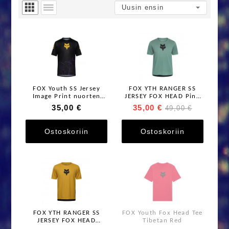
FOX Youth SS Jersey
FOX YTH RANGER SS
Image Print nuorten
JERSEY FOX HEAD Pine
lyhythihainen ajopaita
Green
35,00 €
35,00 €
49,00 €
Ostoskoriin
Ostoskoriin
FOX YTH RANGER SS
FOX Youth Fox Head Tee
JERSEY FOX HEAD
Tibetan Red
Bronze