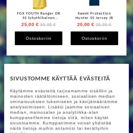
FOX YOUTH Ranger DR
Sweet Protection
SS lyhythihainen
Hunter SS Jersey JR
ajopaita
25,00 €
20,00 €
39,00 €
29,90 €
Ostoskoriin
Ostoskoriin
RIDE MORE
SIVUSTOMME KÄYTTÄÄ EVÄSTEITÄ
Etusivu
Toimitusehdot
Maksutapaehdot
Käytämme evästeitä tarjoamamme sisällön ja
Ride More – Pyöräkauppa ja pyörähuolto
mainosten räätälöimiseen, sosiaalisen median
Helsingissä
ominaisuuksien tukemiseen ja kävijämäärämme
analysoimiseen. Lisäksi jaamme sosiaalisen
median, mainosalan ja analytiikka-alan
TILAA UUTISKIRJEEMME
kumppaneillemme tietoja siitä, miten käytät
sivustoamme. Kumppanimme voivat yhdistää
Tilaamalla uutiskirjeemme saat uusimmat edut
näitä tietoja muihin antamiisi tai kerättyihin
suoraan sähköpostiisi.