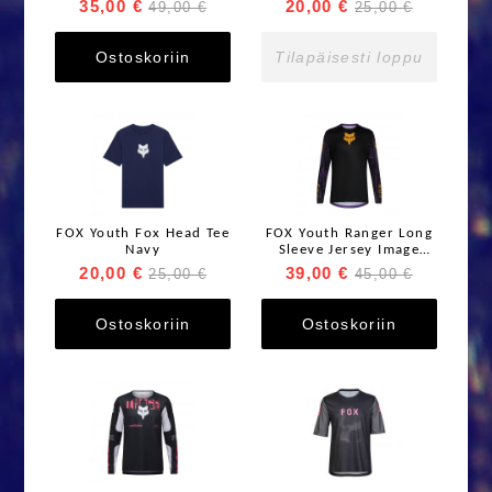
35,00 €
20,00 €
49,00 €
25,00 €
Ostoskoriin
Tilapäisesti loppu
FOX Youth Fox Head Tee
FOX Youth Ranger Long
Navy
Sleeve Jersey Image
Print pitkähihainen
20,00 €
39,00 €
25,00 €
45,00 €
ajoaita Plum Purple
Ostoskoriin
Ostoskoriin