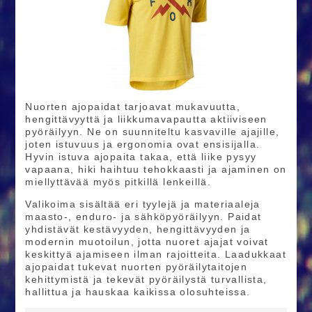
Nuorten ajopaidat tarjoavat mukavuutta,
hengittävyyttä ja liikkumavapautta aktiiviseen
pyöräilyyn. Ne on suunniteltu kasvaville ajajille,
joten istuvuus ja ergonomia ovat ensisijalla.
Hyvin istuva ajopaita takaa, että liike pysyy
vapaana, hiki haihtuu tehokkaasti ja ajaminen on
miellyttävää myös pitkillä lenkeillä.
Valikoima sisältää eri tyylejä ja materiaaleja
maasto-, enduro- ja sähköpyöräilyyn. Paidat
yhdistävät kestävyyden, hengittävyyden ja
modernin muotoilun, jotta nuoret ajajat voivat
keskittyä ajamiseen ilman rajoitteita. Laadukkaat
ajopaidat tukevat nuorten pyöräilytaitojen
kehittymistä ja tekevät pyöräilystä turvallista,
hallittua ja hauskaa kaikissa olosuhteissa.