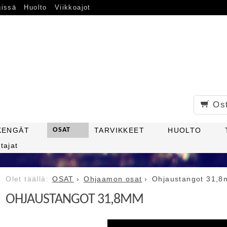
gissä
Huolto
Viikkoajot
Os
KENGÄT
OSAT
TARVIKKEET
HUOLTO
tajat
OSAT
Ohjaamon osat
Ohjaustangot 31,
OHJAUSTANGOT 31,8MM