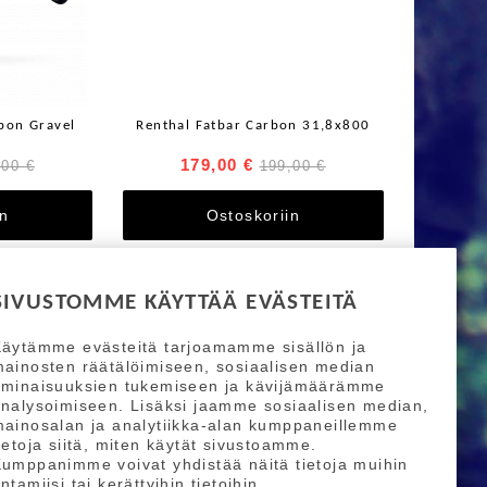
bon Gravel
Renthal Fatbar Carbon 31,8x800
179,00 €
,00 €
199,00 €
in
Ostoskoriin
SIVUSTOMME KÄYTTÄÄ EVÄSTEITÄ
äytämme evästeitä tarjoamamme sisällön ja
ainosten räätälöimiseen, sosiaalisen median
ominaisuuksien tukemiseen ja kävijämäärämme
nalysoimiseen. Lisäksi jaamme sosiaalisen median,
ainosalan ja analytiikka-alan kumppaneillemme
ietoja siitä, miten käytät sivustoamme.
umppanimme voivat yhdistää näitä tietoja muihin
ntamiisi tai kerättyihin tietoihin.