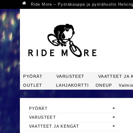
Ride More – Pyöräkauppa ja pyörähuolto Helsin
PYÖRÄT
VARUSTEET
VAATTEET JA 
OUTLET
LAHJAKORTTI
ONEUP
Valmis
PYÖRÄT
VARUSTEET
VAATTEET JA KENGÄT