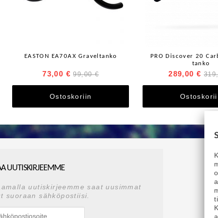
EASTON EA70AX Graveltanko
PRO Discover 20 Car
tanko
73,00 €
289,00 €
99,00 €
319
Ostoskoriin
Ostoskori
K
m
AA UUTISKIRJEEMME
a
aamalla uutiskirjeemme saat uusimmat
m
t suoraan sähköpostiisi.
t
K
a