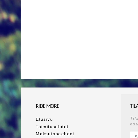
RIDE MORE
TIL
Til
Etusivu
edu
Toimitusehdot
Maksutapaehdot