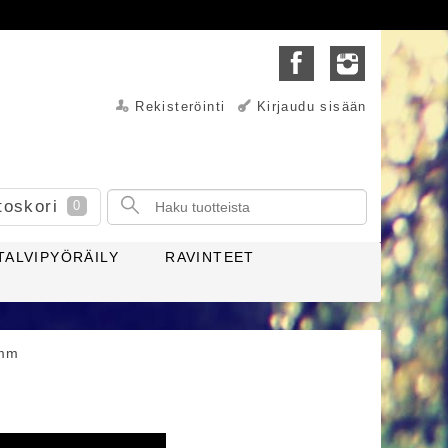
Rekisteröinti
Kirjaudu sisään
toskori
0
TALVIPYÖRÄILY
RAVINTEET
8mm