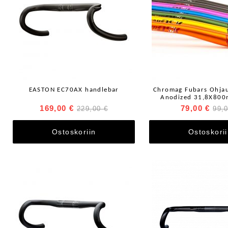
EASTON EC70AX handlebar
Chromag Fubars Ohja
Anodized 31,8X80
nousulla
169,00 €
79,00 €
229,00 €
99,
Ostoskoriin
Ostoskori