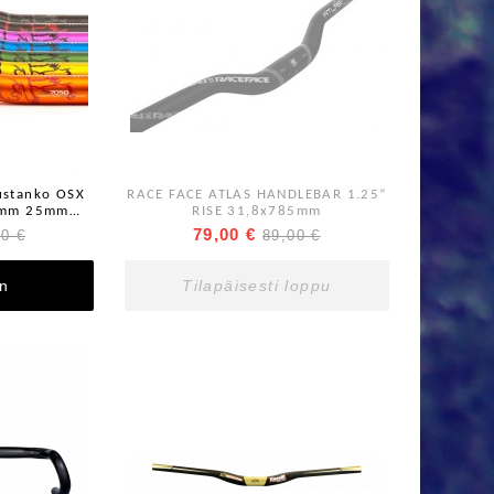
ustanko OSX
RACE FACE ATLAS HANDLEBAR 1.25”
0mm 25mm
RISE 31,8x785mm
79,00 €
00 €
89,00 €
in
Tilapäisesti loppu