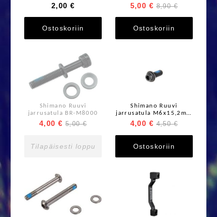
Type B
kiinnitysruuvi
2,00 €
5,00 €
8,90 €
Ostoskoriin
Ostoskoriin
Shimano Ruuvi
Shimano Ruuvi
jarrusatula BR-M8000
jarrusatula M6x15,2mm
erikoiskevyt
4,00 €
4,00 €
5,00 €
4,50 €
Tilapäisesti loppu
Ostoskoriin