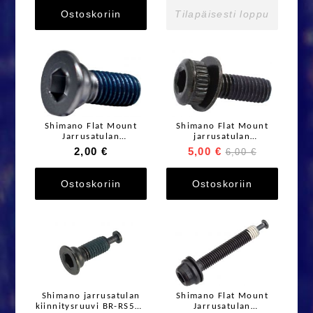
Ostoskoriin
Tilapäisesti loppu
Shimano Flat Mount
Shimano Flat Mount
Jarrusatulan
jarrusatulan
kiinnitysruuvi Dura-Ace
kiinnitysruuvi BR-
2,00 €
5,00 €
6,00 €
B2 BR-R9270
R9170
Ostoskoriin
Ostoskoriin
Shimano jarrusatulan
Shimano Flat Mount
kiinnitysruuvi BR-RS505
Jarrusatulan