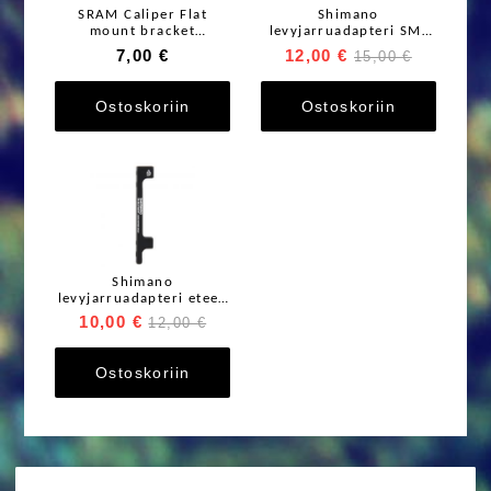
SRAM Caliper Flat
Shimano
mount bracket
levyjarruadapteri SM-
mounting bolts
MA-F203-P/PM eteen
7,00 €
12,00 €
15,00 €
Stainless T25 2kpl
203mm postmount
Ostoskoriin
Ostoskoriin
Shimano
levyjarruadapteri eteen
203mm +43mm
10,00 €
12,00 €
postmount ->
postmount SM-MA-
F203P/P
Ostoskoriin