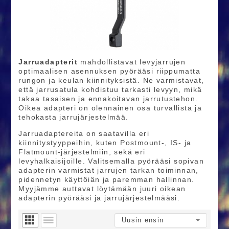
Jarruadapterit
mahdollistavat levyjarrujen
optimaalisen asennuksen pyörääsi riippumatta
rungon ja keulan kiinnityksistä. Ne varmistavat,
että jarrusatula kohdistuu tarkasti levyyn, mikä
takaa tasaisen ja ennakoitavan jarrutustehon.
Oikea adapteri on olennainen osa turvallista ja
tehokasta jarrujärjestelmää.
Jarruadaptereita on saatavilla eri
kiinnitystyyppeihin, kuten Postmount-, IS- ja
Flatmount-järjestelmiin, sekä eri
levyhalkaisijoille. Valitsemalla pyörääsi sopivan
adapterin varmistat jarrujen tarkan toiminnan,
pidennetyn käyttöiän ja paremman hallinnan.
Myyjämme auttavat löytämään juuri oikean
adapterin pyörääsi ja jarrujärjestelmääsi.