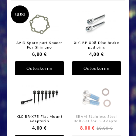
UUSI
AVID Spare part Spacer
XLC BP-X08 Disc brake
For Shimano
pad pins
6,90 €
4,00 €
Ostoskoriin
Ostoskoriin
XLC BR-X75 Flat Mount
SRAM Stainless Steel
adapterin
Bolt-Set for IS Adapter
kiinnitysruuvit 2kpl
2 kpl
4,00 €
8,00 €
10,00 €