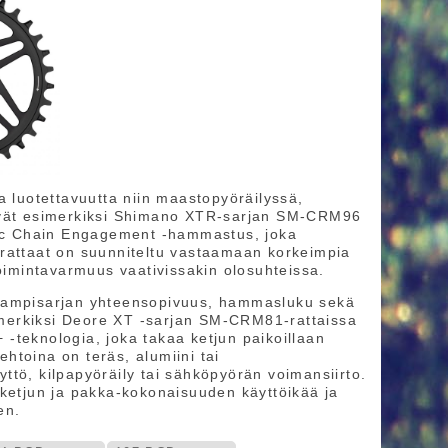
a luotettavuutta niin maastopyöräilyssä,
tyvät esimerkiksi Shimano XTR‑sarjan SM‑CRM96
amic Chain Engagement ‑hammastus, joka
 rattaat on suunniteltu vastaamaan korkeimpia
toimintavarmuus vaativissakin olosuhteissa.
 kampisarjan yhteensopivuus, hammasluku sekä
simerkiksi Deore XT ‑sarjan SM‑CRM81‑rattaissa
‑teknologia, joka takaa ketjun paikoillaan
htoina on teräs, alumiini tai
äyttö, kilpapyöräily tai sähköpyörän voimansiirto.
 ketjun ja pakka‐kokonaisuuden käyttöikää ja
en.