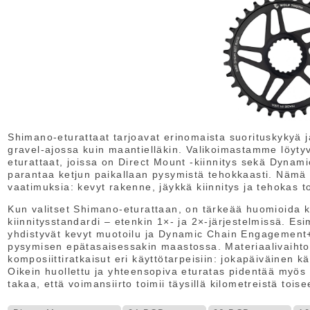
Shimano‑eturattaat tarjoavat erinomaista suorituskykyä j
gravel‑ajossa kuin maantielläkin. Valikoimastamme löy
eturattaat, joissa on Direct Mount ‑kiinnitys sekä Dyn
parantaa ketjun paikallaan pysymistä tehokkaasti. Nämä
vaatimuksia: kevyt rakenne, jäykkä kiinnitys ja tehokas 
Kun valitset Shimano‑eturattaan, on tärkeää huomioida
kiinnitysstandardi – etenkin 1×‑ ja 2×‑järjestelmissä. E
yhdistyvät kevyt muotoilu ja Dynamic Chain Engagement+ 
pysymisen epätasaisessakin maastossa. Materiaalivaihtoe
komposiittiratkaisut eri käyttötarpeisiin: jokapäiväinen k
Oikein huollettu ja yhteensopiva eturatas pidentää myös
takaa, että voimansiirto toimii täysillä kilometreistä toise