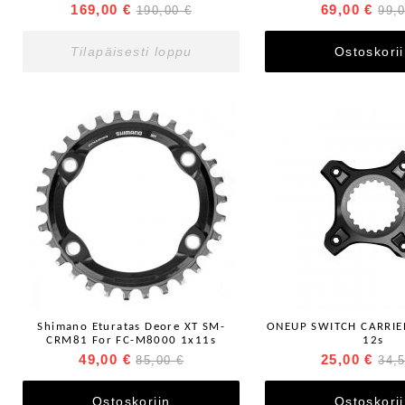
169,00 €
69,00 €
190,00 €
99,
Tilapäisesti loppu
Ostoskori
Shimano Eturatas Deore XT SM-
ONEUP SWITCH CARRIE
CRM81 For FC-M8000 1x11s
12s
49,00 €
25,00 €
85,00 €
34,
Ostoskoriin
Ostoskori