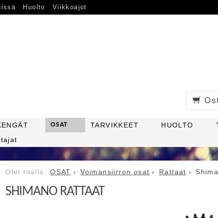
gissä
Huolto
Viikkoajot
Os
KENGÄT
OSAT
TARVIKKEET
HUOLTO
tajat
OSAT
Voimansiirron osat
Rattaat
Shima
SHIMANO RATTAAT