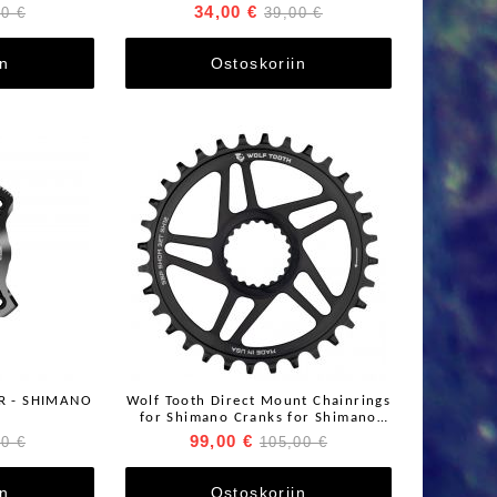
34,00 €
00 €
39,00 €
in
Ostoskoriin
R - SHIMANO
Wolf Tooth Direct Mount Chainrings
for Shimano Cranks for Shimano
12spd Hyperglide+ Chain
99,00 €
50 €
105,00 €
in
Ostoskoriin