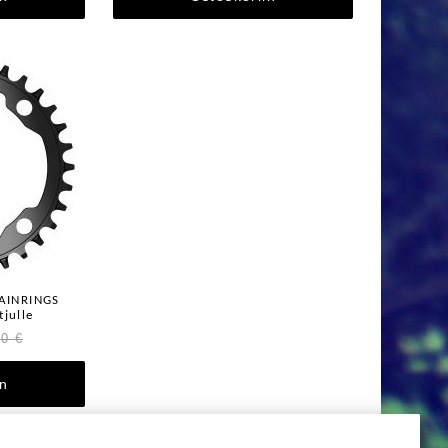
AINRINGS
julle
00 €
in