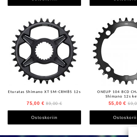
Eturatas Shimano XT SM-CRM85 12s
ONEUP 104 BCD CH
Shimano 12s ket
75,00 €
55,00 €
89,00 €
69,
Ostoskoriin
Ostoskori