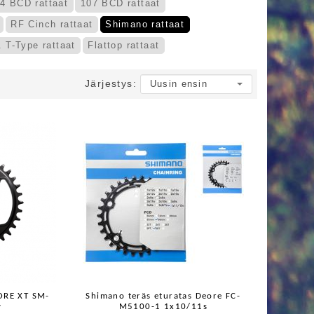
4 BCD rattaat
107 BCD rattaat
RF Cinch rattaat
Shimano rattaat
 T-Type rattaat
Flattop rattaat
Järjestys:
ORE XT SM-
Shimano teräs eturatas Deore FC-
v
M5100-1 1x10/11s