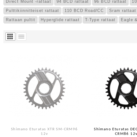
Direct Mount -rattaat
94 BCD rattaat
96 BCD rattaat
10
Pulttikiinnitteiset rattaat
110 BCD Road/CC
Sram rattaat
Rattaan pultit
Hyperglide rattaat
T-Type rattaat
Eagle &
Shimano Eturatas XTR SM-CRM96
Shimano Eturatas DE
12v
CRM86 12