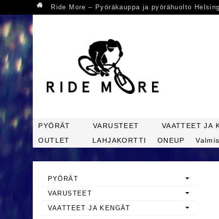
Ride More – Pyöräkauppa ja pyörähuolto Helsin
PYÖRÄT
VARUSTEET
VAATTEET JA 
OUTLET
LAHJAKORTTI
ONEUP
Valmis
PYÖRÄT
VARUSTEET
VAATTEET JA KENGÄT