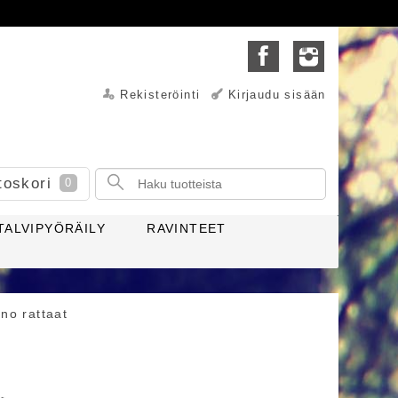
Rekisteröinti
Kirjaudu sisään
toskori
0
TALVIPYÖRÄILY
RAVINTEET
no rattaat