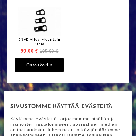
ENVE Alloy Mountain
Stem
99,00 €
195,00 €
Ostoskoriin
RIDE MORE
SIVUSTOMME KÄYTTÄÄ EVÄSTEITÄ
Etusivu
Toimitusehdot
Maksutapaehdot
Käytämme evästeitä tarjoamamme sisällön ja
Ride More – Pyöräkauppa ja pyörähuolto
mainosten räätälöimiseen, sosiaalisen median
Helsingissä
ominaisuuksien tukemiseen ja kävijämäärämme
analysoimiseen. Lisäksi jaamme sosiaalisen