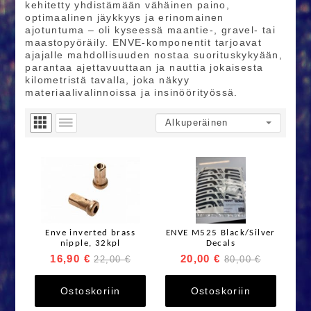
kehitetty yhdistämään vähäinen paino,
optimaalinen jäykkyys ja erinomainen
ajotuntuma – oli kyseessä maantie‑, gravel‑ tai
maastopyöräily. ENVE‑komponentit tarjoavat
ajajalle mahdollisuuden nostaa suorituskykyään,
parantaa ajettavuuttaan ja nauttia jokaisesta
kilometristä tavalla, joka näkyy
materiaalivalinnoissa ja insinöörityössä.
Enve inverted brass
ENVE M525 Black/Silver
nipple, 32kpl
Decals
16,90 €
20,00 €
22,00 €
80,00 €
Ostoskoriin
Ostoskoriin