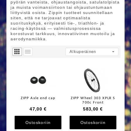
pyörän vanteista, ohjaustangoista, satulatolpista
ja muista voimansiirtoon tai ohjaustuntumaan
liittyvistä osista. Zippin tuotteet suunnitellaan
siten, että ne tarjoavat optimaalista
suorituskykyä, erityisesti tie-, triathlon- ja
racing-käytössä — valmistusprosessissa
korostuvat tarkkuus, innovatiivinen muotoilu ja
aerodynamiikka.
ZIPP Axle end cap
ZIPP Wheel 303 XPLR S
700c Front
47,00 €
583,00 €
Ostoskoriin
Ostoskoriin