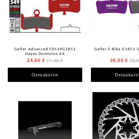
Galfer Advanced FD549G1851
Galfer E-Bike G1652
Hayes Dominion A4
24,00 €
26,00 €
27,00 €
29,
Ostoskoriin
Ostoskori