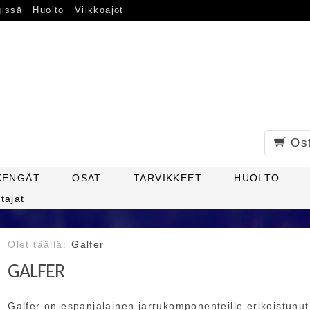
gissä
Huolto
Viikkoajot
Os
KENGÄT
OSAT
TARVIKKEET
HUOLTO
tajat
Galfer
GALFER
Galfer on espanjalainen jarrukomponenteille erikoistunu