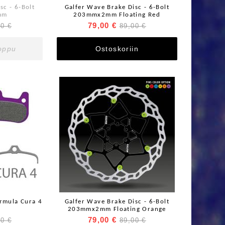
sc - 6-Bolt
Galfer Wave Brake Disc - 6-Bolt
mm
203mmx2mm Floating Red
79,00 €
00 €
89,00 €
loppu
Ostoskoriin
ormula Cura 4
Galfer Wave Brake Disc - 6-Bolt
203mmx2mm Floating Orange
79,00 €
00 €
89,00 €