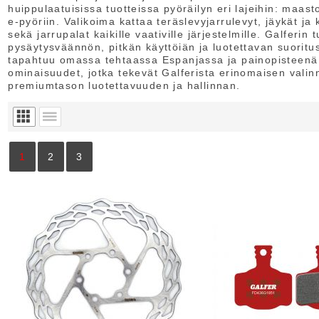
huippulaatuisissa tuotteissa pyöräilyn eri lajeihin: maast
e‑pyöriin. Valikoima kattaa teräslevyjarrulevyt, jäykät ja
sekä jarrupalat kaikille vaativille järjestelmille. Galferi
pysäytysväännön, pitkän käyttöiän ja luotettavan suoritu
tapahtuu omassa tehtaassa Espanjassa ja painopisteenä o
ominaisuudet, jotka tekevät Galferista erinomaisen valinn
premium­tason luotettavuuden ja hallinnan.
1
2
3