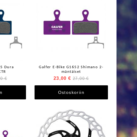
55 Dura
Galfer E-Bike G1652 Shimano 2-
XTR
mäntäiset
23,00 €
00 €
27,00 €
in
Ostoskoriin