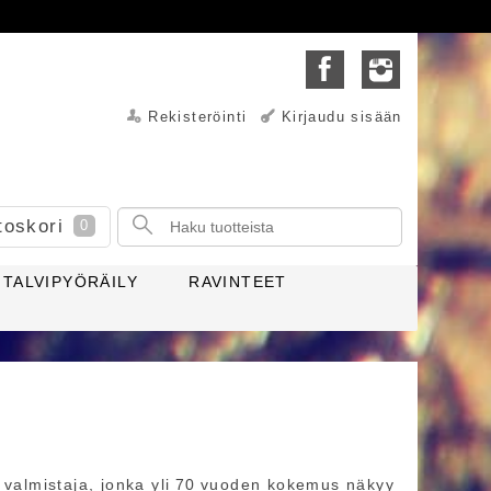
Rekisteröinti
Kirjaudu sisään
toskori
0
TALVIPYÖRÄILY
RAVINTEET
t valmistaja, jonka yli 70 vuoden kokemus näkyy