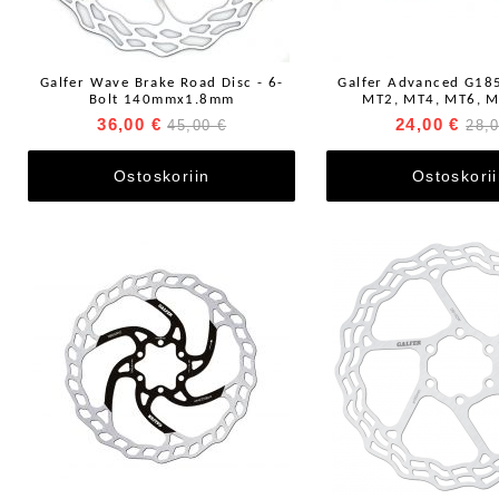
Galfer Wave Brake Road Disc - 6-
Galfer Advanced G1
Bolt 140mmx1.8mm
MT2, MT4, MT6, M
36,00 €
24,00 €
45,00 €
28,
Ostoskoriin
Ostoskori