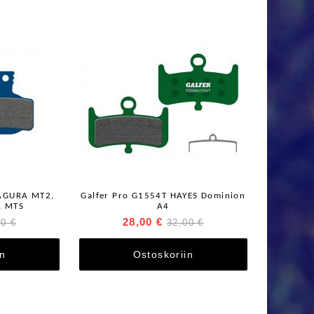
AGURA MT2,
Galfer Pro G1554T HAYES Dominion
, MTS
A4
28,00 €
00 €
32,00 €
in
Ostoskoriin