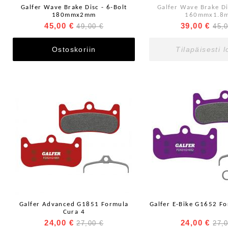
Galfer Wave Brake Disc - 6-Bolt
Galfer Wave Brake Di
180mmx2mm
160mmx1.8
45,00 €
39,00 €
49,00 €
45,
Ostoskoriin
Tilapäisesti 
Galfer Advanced G1851 Formula
Galfer E-Bike G1652 F
Cura 4
24,00 €
24,00 €
27,00 €
27,