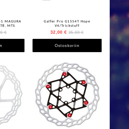
851 MAGURA
Galfer Pro G1554T Hope
T8, MTS
V4/Trickstuff
32,00 €
00 €
35,00 €
in
Ostoskoriin