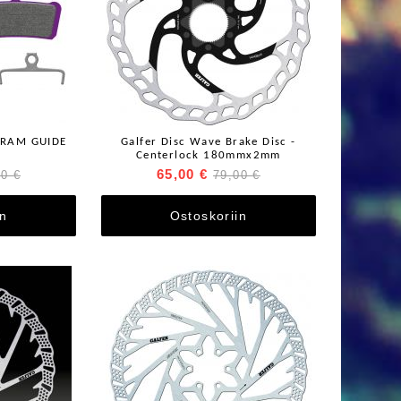
 SRAM GUIDE
Galfer Disc Wave Brake Disc -
Centerlock 180mmx2mm
65,00 €
00 €
79,00 €
in
Ostoskoriin