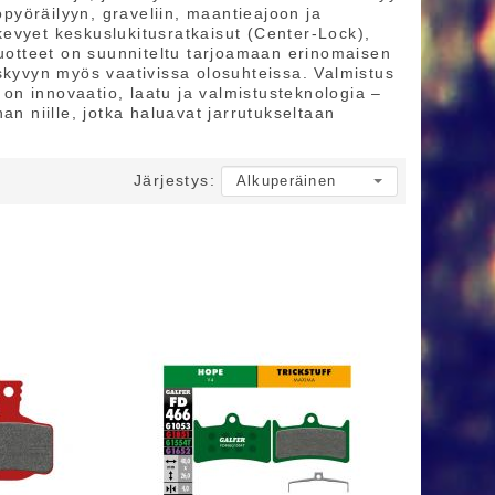
opyöräilyyn, graveliin, maantieajoon ja
 kevyet keskuslukitusratkaisut (Center‑Lock),
n tuotteet on suunniteltu tarjoamaan erinomaisen
skyvyn myös vaativissa olosuhteissa. Valmistus
n innovaatio, laatu ja valmistusteknologia –
an niille, jotka haluavat jarrutukseltaan
Järjestys: