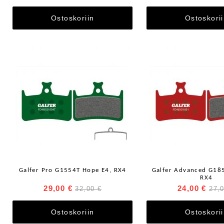
Ostoskoriin
Ostoskori
Galfer Pro G1554T Hope E4, RX4
Galfer Advanced G18
RX4
29,00 €
24,00 €
32,00 €
27,
Ostoskoriin
Ostoskori