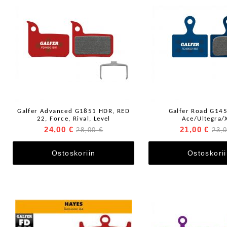
Galfer Advanced G1851 HDR, RED
Galfer Road G14
22, Force, Rival, Level
Ace/Ultegra/
24,00 €
21,00 €
28,00 €
23,
Ostoskoriin
Ostoskori