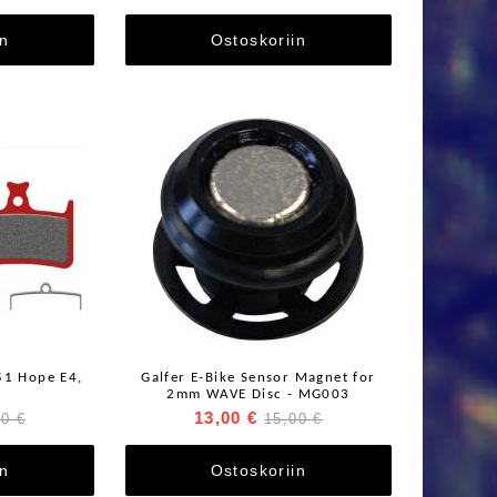
in
Ostoskoriin
51 Hope E4,
Galfer E-Bike Sensor Magnet for
2mm WAVE Disc - MG003
13,00 €
00 €
15,00 €
in
Ostoskoriin