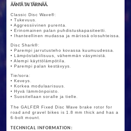
ÄÄNTÄ TAI TÄRINÄÄ.
Classic Disc Wave®:
• Tukevuus.
• Aggressiivinen purenta.
• Erinomainen palan puhdistuskapasiteetti.
• Ihanteellinen mudassa ja märissä olosuhteissa.
Disc Shark®:
• Parempi jarrutusteho kovassa kuumuudessa.
• Lämpöstabiilisuus, vähemmän väsymistä.
• Alempi käyttölämpötila.
• Parempi palan kestävyys.
Tie/sora:
• Keveys.
• Korkea modulaarisuus.
• Hyvä lämmönpoisto.
• Suositellaan soralle ja tielle.
The GALFER Fixed Disc Wave brake rotor for
road and gravel bikes is 1.8 mm thick and has a
6-bolt mount.
TECHNICAL INFORMATION: