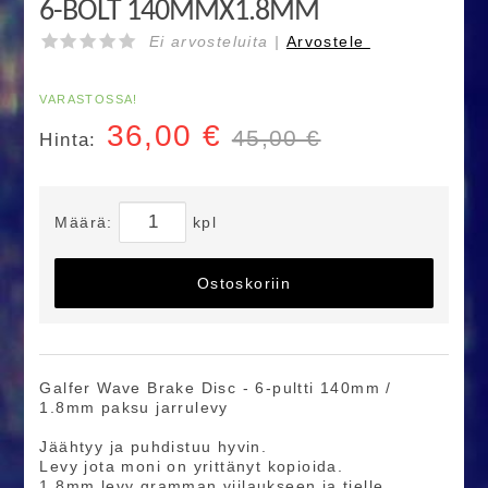
6-BOLT 140MMX1.8MM
Ei arvosteluita |
Arvostele
VARASTOSSA!
36,00
€
45,00 €
Hinta:
Määrä:
kpl
Ostoskoriin
Galfer Wave Brake Disc - 6-pultti 140mm /
1.8mm paksu jarrulevy
Jäähtyy ja puhdistuu hyvin.
Levy jota moni on yrittänyt kopioida.
1.8mm levy gramman viilaukseen ja tielle