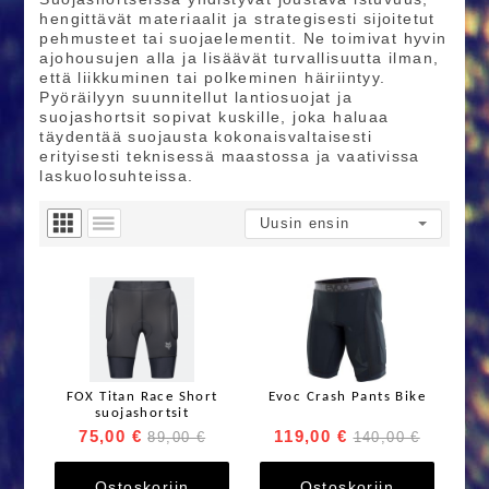
hengittävät materiaalit ja strategisesti sijoitetut
pehmusteet tai suojaelementit. Ne toimivat hyvin
ajohousujen alla ja lisäävät turvallisuutta ilman,
että liikkuminen tai polkeminen häiriintyy.
Pyöräilyyn suunnitellut lantiosuojat ja
suojashortsit sopivat kuskille, joka haluaa
täydentää suojausta kokonaisvaltaisesti
erityisesti teknisessä maastossa ja vaativissa
laskuolosuhteissa.
FOX Titan Race Short
Evoc Crash Pants Bike
suojashortsit
75,00 €
119,00 €
89,00 €
140,00 €
Ostoskoriin
Ostoskoriin