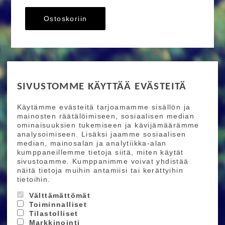
Ostoskoriin
RIDE MORE
SIVUSTOMME KÄYTTÄÄ EVÄSTEITÄ
Etusivu
Toimitusehdot
Maksutapaehdot
Käytämme evästeitä tarjoamamme sisällön ja
Ride More – Pyöräkauppa ja pyörähuolto
mainosten räätälöimiseen, sosiaalisen median
Helsingissä
ominaisuuksien tukemiseen ja kävijämäärämme
analysoimiseen. Lisäksi jaamme sosiaalisen
median, mainosalan ja analytiikka-alan
TILAA UUTISKIRJEEMME
kumppaneillemme tietoja siitä, miten käytät
sivustoamme. Kumppanimme voivat yhdistää
Tilaamalla uutiskirjeemme saat uusimmat edut
näitä tietoja muihin antamiisi tai kerättyihin
suoraan sähköpostiisi.
tietoihin.
Välttämättömät
Toiminnalliset
Hyväksyn henkilötietojen tallentamisen (
lue
)
Tilastolliset
Markkinointi