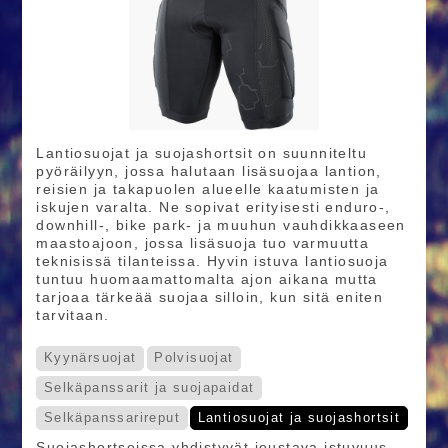
Lantiosuojat ja suojashortsit on suunniteltu
pyöräilyyn, jossa halutaan lisäsuojaa lantion,
reisien ja takapuolen alueelle kaatumisten ja
iskujen varalta. Ne sopivat erityisesti enduro-,
downhill-, bike park- ja muuhun vauhdikkaaseen
maastoajoon, jossa lisäsuoja tuo varmuutta
teknisissä tilanteissa. Hyvin istuva lantiosuoja
tuntuu huomaamattomalta ajon aikana mutta
tarjoaa tärkeää suojaa silloin, kun sitä eniten
tarvitaan.
Kyynärsuojat
Polvisuojat
Selkäpanssarit ja suojapaidat
Selkäpanssarireput
Lantiosuojat ja suojashortsit
Suojashortseissa yhdistyvät joustava istuvuus,