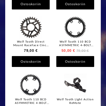
Ostoskoriin
Ostoskoriin
Wolf Tooth Direct
Wolf Tooth 110 BCD
Mount RaceFace Cinch
ASYMMETRIC 4-BOLT
eturatas
FOR SRAM CRANKS
79,00 €
50,00 €
79,00 €
Ostoskoriin
Ostoskoriin
Wolf Tooth 110 BCD
Wolf Tooth Light Action
ASYMMETRIC 4-BOLT
ReMote