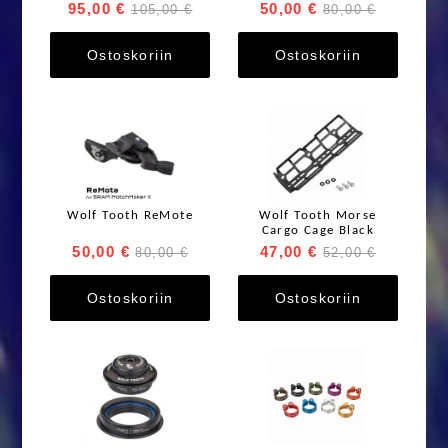
FOR SHIMANO CRANKS
95,00 €
50,00 €
105,00 €
80,00 €
Ostoskoriin
Ostoskoriin
Wolf Tooth ReMote
Wolf Tooth Morse
Cargo Cage Black
50,00 €
47,00 €
80,00 €
52,00 €
Ostoskoriin
Ostoskoriin