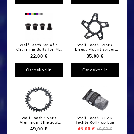
Wolf Tooth Set of 4
Wolf Tooth CAMO
Chainring Bolts for M8
Direct Mount Spider
threaded chainrings (10
For Race Face Cinch
22,00 €
35,00 €
mm long)
Ostoskoriin
Ostoskoriin
Wolf Tooth CAMO
Wolf Tooth B-RAD
Aluminum Elliptical
Teklite Roll-Top Bag
Chainring
49,00 €
45,00 €
49,00 €