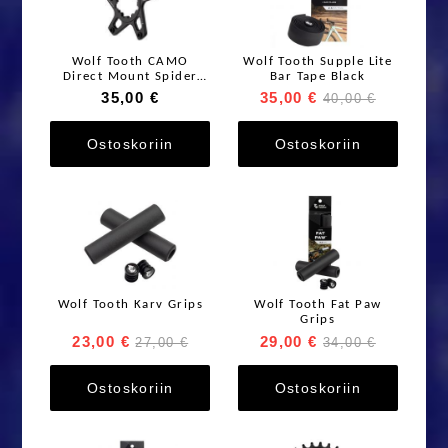
Wolf Tooth CAMO
Wolf Tooth Supple Lite
Direct Mount Spider
Bar Tape Black
For SRAM
35,00 €
35,00 €
40,00 €
Ostoskoriin
Ostoskoriin
Wolf Tooth Karv Grips
Wolf Tooth Fat Paw
Grips
23,00 €
29,00 €
27,00 €
34,00 €
Ostoskoriin
Ostoskoriin