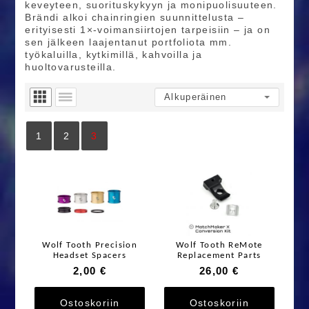
keveyteen, suorituskykyyn ja monipuolisuuteen.
Brändi alkoi chainringien suunnittelusta –
erityisesti 1×-voimansiirtojen tarpeisiin – ja on
sen jälkeen laajentanut portfoliota mm.
työkaluilla, kytkimillä, kahvoilla ja
huoltovarusteilla.
1
2
3
Wolf Tooth Precision
Wolf Tooth ReMote
Headset Spacers
Replacement Parts
2,00 €
26,00 €
Ostoskoriin
Ostoskoriin