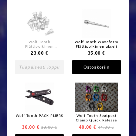
Wolf Tooth
Wolf Tooth Waveform
Flättipolkimen
Flättipolkimen akseli
vaihtopiikkejä 50kpl
23,00 €
35,00 €
Tilapäisesti loppu
Ostoskoriin
Wolf Tooth PACK PLIERS
Wolf Tooth Seatpost
Clamp Quick Release
36,00 €
40,00 €
39,00 €
44,00 €