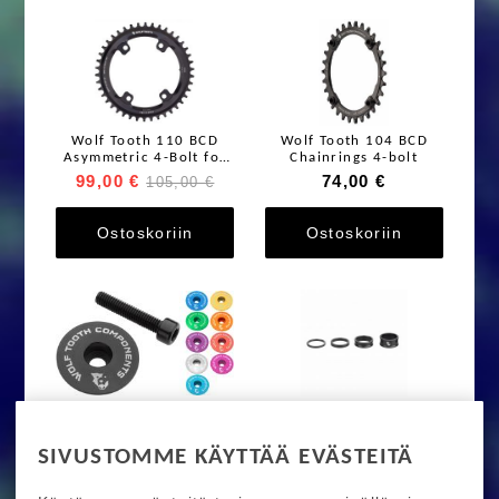
Wolf Tooth 110 BCD
Wolf Tooth 104 BCD
Asymmetric 4-Bolt for
Chainrings 4-bolt
Shimano GRX Cranks
99,00 €
74,00 €
105,00 €
Ostoskoriin
Ostoskoriin
Wolf Tooth Ultralight
Wolf Tooth Precision
Stem Cap and Bolt
Headset Spacers 4kpl
15,00 €
23,00 €
SIVUSTOMME KÄYTTÄÄ EVÄSTEITÄ