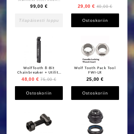
Stainless Steel Round
Chainring
99,00 €
29,00 €
40,00 €
Tilapäisesti loppu
Ostoskoriin
WolfTooth 8-Bit
Wolf Tooth Pack Tool
Chainbreaker + Utility
FWI-LR
Knife Multi-Tool
48,00 €
25,00 €
75,00 €
Ostoskoriin
Ostoskoriin