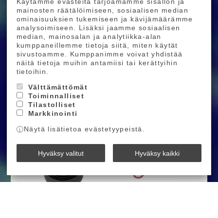
Käytämme evästeitä tarjoamamme sisällön ja
Ostoskoriin
Ostoskoriin
mainosten räätälöimiseen, sosiaalisen median
ominaisuuksien tukemiseen ja kävijämäärämme
analysoimiseen. Lisäksi jaamme sosiaalisen
median, mainosalan ja analytiikka-alan
kumppaneillemme tietoja siitä, miten käytät
sivustoamme. Kumppanimme voivat yhdistää
näitä tietoja muihin antamiisi tai kerättyihin
tietoihin.
Wolftooth Set of 4
Wolf Tooth Set of 5
Välttämättömät
Chainring Bolts+Nuts
Chainring 6mm
Toiminnalliset
for 1X
Bolts+Nuts for 1X
29,00 €
35,00 €
34,00 €
40,00 €
Tilastolliset
Markkinointi
Ostoskoriin
Ostoskoriin
Näytä lisätietoa evästetyypeistä.
Hyväksy valitut
Hyväksy kaikki
Wolf Tooth Supple Bar
Wolf Tooth Pack
Tape
Wrench - Ultralight 1
Inch Hex & Bottom
40,00 €
55,00 €
52,00 €
65,00 €