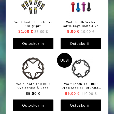
Wolf Tooth Echo Lock-
Wolf Tooth Water
On gripit
Bottle Cage Bolts 4 kpl
31,00 €
9,00 €
36,00 €
10,00 €
Ostoskoriin
Ostoskoriin
UUSI
Wolf Tooth 110 BCD
Wolf Tooth 110 BCD
Cyclocross & Road
Drop-Stop ST -eturatas
Chainrings
5-pulttinen
85,00 €
99,00 €
110,00 €
Ostoskoriin
Ostoskoriin