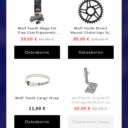
Wolf Tooth Mega Fat
Wolf Tooth Direct
Paw Cam Ergonomic
Mount Chainrings for
Grips Black
Shimano Cranks for
39,00 €
99,00 €
46,00 €
105,00 €
Shimano 12spd
Hyperglide+ Chain
Ostoskoriin
Ostoskoriin
Wolf Tooth Cargo Strap
WolfTooth GnarWolf
Chainguide Braze-on
Mount
11,00 €
55,00 €
59,00 €
Ostoskoriin
Tilapäisesti loppu