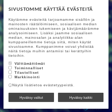
RIDE MORE
SIVUSTOMME KÄYTTÄÄ EVÄSTEITÄ
Etusivu
Toimitusehdot
Maksutapaehdot
Käytämme evästeitä tarjoamamme sisällön ja
Ride More – Pyöräkauppa ja pyörähuolto
mainosten räätälöimiseen, sosiaalisen median
Helsingissä
ominaisuuksien tukemiseen ja kävijämäärämme
analysoimiseen. Lisäksi jaamme sosiaalisen
median, mainosalan ja analytiikka-alan
TILAA UUTISKIRJEEMME
kumppaneillemme tietoja siitä, miten käytät
sivustoamme. Kumppanimme voivat yhdistää
Tilaamalla uutiskirjeemme saat uusimmat edut
näitä tietoja muihin antamiisi tai kerättyihin
suoraan sähköpostiisi.
tietoihin.
Välttämättömät
Toiminnalliset
Hyväksyn henkilötietojen tallentamisen (
lue
)
Tilastolliset
Markkinointi
Tilaa
Näytä lisätietoa evästetyypeistä.
Ride More © 2026
Hyväksy valitut
Hyväksy kaikki
Powered by