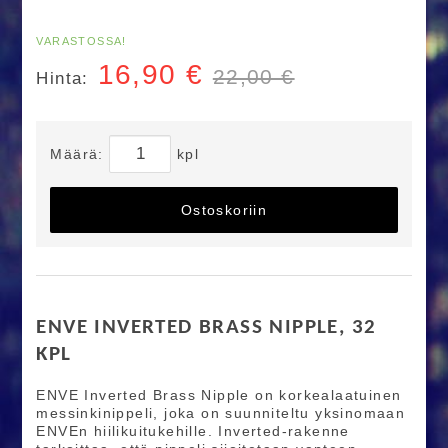
VARASTOSSA!
16,90
€
22,00 €
Hinta:
Määrä:
kpl
Ostoskoriin
ENVE INVERTED BRASS NIPPLE, 32
KPL
ENVE Inverted Brass Nipple on korkealaatuinen
messinkinippeli, joka on suunniteltu yksinomaan
ENVEn hiilikuitukehille. Inverted-rakenne