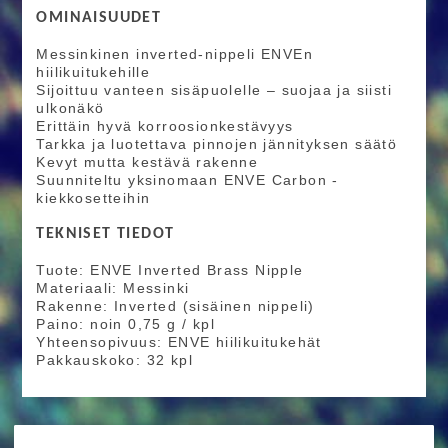
OMINAISUUDET
Messinkinen inverted-nippeli ENVEn
hiilikuitukehille
Sijoittuu vanteen sisäpuolelle – suojaa ja siisti
ulkonäkö
Erittäin hyvä korroosionkestävyys
Tarkka ja luotettava pinnojen jännityksen säätö
Kevyt mutta kestävä rakenne
Suunniteltu yksinomaan ENVE Carbon -
kiekkosetteihin
TEKNISET TIEDOT
Tuote: ENVE Inverted Brass Nipple
Materiaali: Messinki
Rakenne: Inverted (sisäinen nippeli)
Paino: noin 0,75 g / kpl
Yhteensopivuus: ENVE hiilikuitukehät
Pakkauskoko: 32 kpl