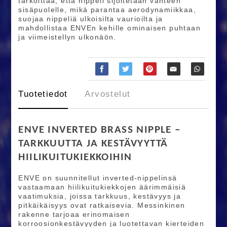
tarkoittaa, että nippeli sijoitetaan vanteen
sisäpuolelle, mikä parantaa aerodynamiikkaa,
suojaa nippeliä ulkoisilta vaurioilta ja
mahdollistaa ENVEn kehille ominaisen puhtaan
ja viimeistellyn ulkonäön.
Tuotetiedot
Arvostelut
ENVE INVERTED BRASS NIPPLE –
TARKKUUTTA JA KESTÄVYYTTÄ
HIILIKUITUKIEKKOIHIN
ENVE on suunnitellut inverted-nippelinsä
vastaamaan hiilikuitukiekkojen äärimmäisiä
vaatimuksia, joissa tarkkuus, kestävyys ja
pitkäikäisyys ovat ratkaisevia. Messinkinen
rakenne tarjoaa erinomaisen
korroosionkestävyyden ja luotettavan kierteiden