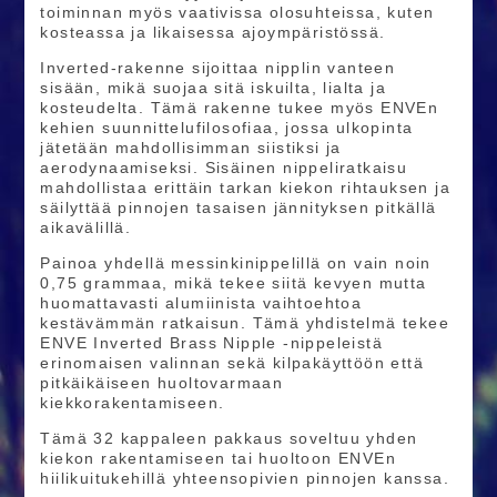
toiminnan myös vaativissa olosuhteissa, kuten
kosteassa ja likaisessa ajoympäristössä.
Inverted-rakenne sijoittaa nipplin vanteen
sisään, mikä suojaa sitä iskuilta, lialta ja
kosteudelta. Tämä rakenne tukee myös ENVEn
kehien suunnittelufilosofiaa, jossa ulkopinta
jätetään mahdollisimman siistiksi ja
aerodynaamiseksi. Sisäinen nippeliratkaisu
mahdollistaa erittäin tarkan kiekon rihtauksen ja
säilyttää pinnojen tasaisen jännityksen pitkällä
aikavälillä.
Painoa yhdellä messinkinippelillä on vain noin
0,75 grammaa, mikä tekee siitä kevyen mutta
huomattavasti alumiinista vaihtoehtoa
kestävämmän ratkaisun. Tämä yhdistelmä tekee
ENVE Inverted Brass Nipple -nippeleistä
erinomaisen valinnan sekä kilpakäyttöön että
pitkäikäiseen huoltovarmaan
kiekkorakentamiseen.
Tämä 32 kappaleen pakkaus soveltuu yhden
kiekon rakentamiseen tai huoltoon ENVEn
hiilikuitukehillä yhteensopivien pinnojen kanssa.