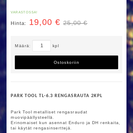
VARASTOSSA!
19,00
€
25,00 €
Hinta:
Määrä:
kpl
Ostoskoriin
PARK TOOL TL-6.3 RENGASRAUTA 2KPL
Park Tool metalliset rengasraudat
muovipäällysteellä.
Erinomaiset kun asennat Enduro ja DH renkaita,
tai käytät rengasinserttejä.