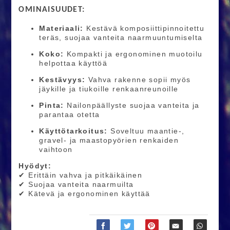
OMINAISUUDET:
Materiaali:
Kestävä komposiittipinnoitettu
teräs, suojaa vanteita naarmuuntumiselta
Koko:
Kompakti ja ergonominen muotoilu
helpottaa käyttöä
Kestävyys:
Vahva rakenne sopii myös
jäykille ja tiukoille renkaanreunoille
Pinta:
Nailonpäällyste suojaa vanteita ja
parantaa otetta
Käyttötarkoitus:
Soveltuu maantie-,
gravel- ja maastopyörien renkaiden
vaihtoon
Hyödyt:
✔ Erittäin vahva ja pitkäikäinen
✔ Suojaa vanteita naarmuilta
✔ Kätevä ja ergonominen käyttää