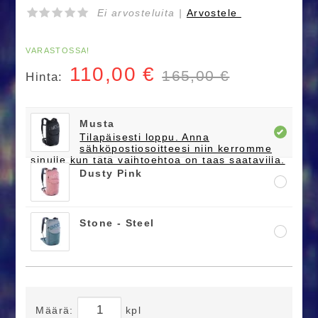
Ei arvosteluita |
Arvostele
VARASTOSSA!
110,00
€
165,00 €
Hinta:
Musta
Tilapäisesti loppu. Anna
sähköpostiosoitteesi niin kerromme
sinulle kun tätä vaihtoehtoa on taas saatavilla.
Dusty Pink
Stone - Steel
Määrä:
kpl