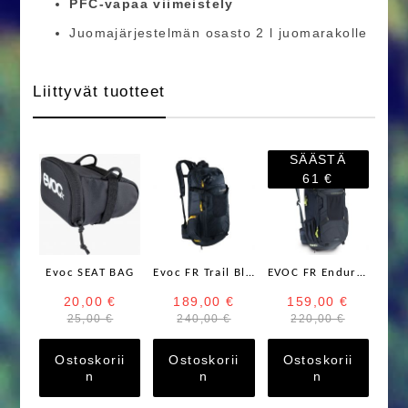
PFC-vapaa viimeistely
Juomajärjestelmän osasto 2 l juomarakolle
Liittyvät tuotteet
SÄÄSTÄ
61 €
Evoc SEAT BAG
Evoc FR Trail Blackline 20L Musta
EVOC FR Enduro BLACKLINE 16 Musta
20,00 €
189,00 €
159,00 €
25,00 €
240,00 €
220,00 €
Ostoskorii
Ostoskorii
Ostoskorii
n
n
n