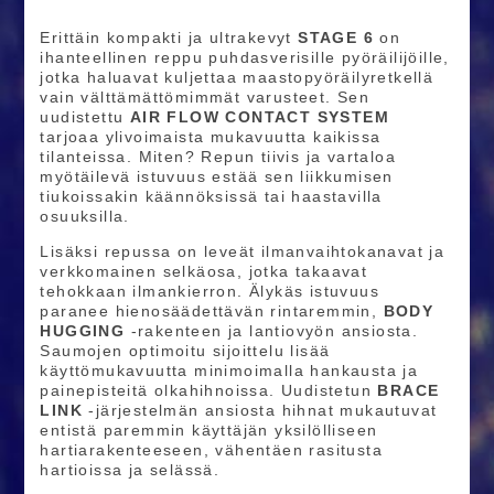
Erittäin kompakti ja ultrakevyt
STAGE 6
on
ihanteellinen reppu puhdasverisille pyöräilijöille,
jotka haluavat kuljettaa maastopyöräilyretkellä
vain välttämättömimmät varusteet. Sen
uudistettu
AIR FLOW CONTACT SYSTEM
tarjoaa ylivoimaista mukavuutta kaikissa
tilanteissa. Miten? Repun tiivis ja vartaloa
myötäilevä istuvuus estää sen liikkumisen
tiukoissakin käännöksissä tai haastavilla
osuuksilla.
Lisäksi repussa on leveät ilmanvaihtokanavat ja
verkkomainen selkäosa, jotka takaavat
tehokkaan ilmankierron. Älykäs istuvuus
paranee hienosäädettävän rintaremmin,
BODY
HUGGING
-rakenteen ja lantiovyön ansiosta.
Saumojen optimoitu sijoittelu lisää
käyttömukavuutta minimoimalla hankausta ja
painepisteitä olkahihnoissa. Uudistetun
BRACE
LINK
-järjestelmän ansiosta hihnat mukautuvat
entistä paremmin käyttäjän yksilölliseen
hartiarakenteeseen, vähentäen rasitusta
hartioissa ja selässä.