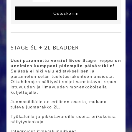
Ostoskoriin
STAGE 6L + 2L BLADDER
Uusi parannettu versio! Evoc Stage -reppu on
unelmien kumppani pidempiin päiväretkiin!
Selässä ei hiki valu edistyksellisen ja
parannetun selän tuuletusrakenteen ansiosta.
Olkahihnojen säätyvät soljet varmistavat repun
istuvuuden ja ilmavuuden monenkokoisella
kuljettajalla.
Juomasäiliölle on erillinen osasto, mukana
tuleva juomarakko 2L.
Työkaluille ja pikkutavaroille useita erikokoisia
säilytystaskuja.
Integroidut kypäräkiinnikkeet.