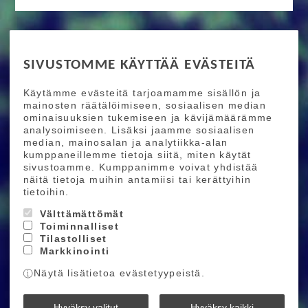
RIDE MORE
SIVUSTOMME KÄYTTÄÄ EVÄSTEITÄ
Etusivu
Toimitusehdot
Maksutapaehdot
Käytämme evästeitä tarjoamamme sisällön ja
Ride More – Pyöräkauppa ja pyörähuolto
mainosten räätälöimiseen, sosiaalisen median
Helsingissä
ominaisuuksien tukemiseen ja kävijämäärämme
analysoimiseen. Lisäksi jaamme sosiaalisen
median, mainosalan ja analytiikka-alan
TILAA UUTISKIRJEEMME
kumppaneillemme tietoja siitä, miten käytät
sivustoamme. Kumppanimme voivat yhdistää
Tilaamalla uutiskirjeemme saat uusimmat edut
näitä tietoja muihin antamiisi tai kerättyihin
suoraan sähköpostiisi.
tietoihin.
Välttämättömät
Toiminnalliset
Hyväksyn henkilötietojen tallentamisen (
lue
)
Tilastolliset
Markkinointi
Tilaa
Näytä lisätietoa evästetyypeistä.
Ride More © 2026
Hyväksy valitut
Hyväksy kaikki