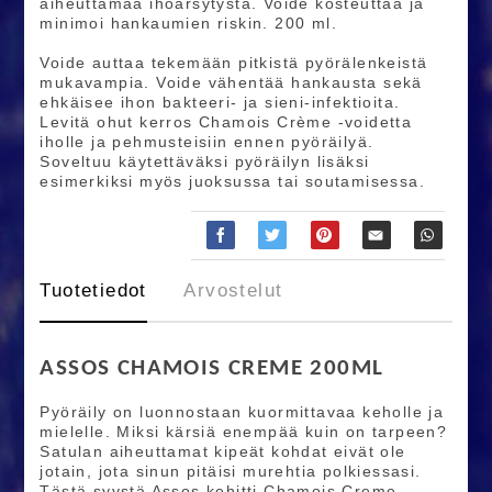
aiheuttamaa ihoärsytystä. Voide kosteuttaa ja
minimoi hankaumien riskin. 200 ml.
Voide auttaa tekemään pitkistä pyörälenkeistä
mukavampia. Voide vähentää hankausta sekä
ehkäisee ihon bakteeri- ja sieni-infektioita.
Levitä ohut kerros Chamois Crème -voidetta
iholle ja pehmusteisiin ennen pyöräilyä.
Soveltuu käytettäväksi pyöräilyn lisäksi
esimerkiksi myös juoksussa tai soutamisessa.
Tuotetiedot
Arvostelut
ASSOS CHAMOIS CREME 200ML
Pyöräily on luonnostaan kuormittavaa keholle ja
mielelle. Miksi kärsiä enempää kuin on tarpeen?
Satulan aiheuttamat kipeät kohdat eivät ole
jotain, jota sinun pitäisi murehtia polkiessasi.
Tästä syystä Assos kehitti Chamois Creme -