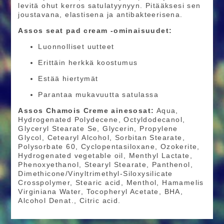
levitä ohut kerros satulatyynyyn. Pitääksesi sen
joustavana, elastisena ja antibakteerisena.
Assos seat pad cream -ominaisuudet:
Luonnolliset uutteet
Erittäin herkkä koostumus
Estää hiertymät
Parantaa mukavuutta satulassa
Assos Chamois Creme ainesosat:
Aqua,
Hydrogenated Polydecene, Octyldodecanol,
Glyceryl Stearate Se, Glycerin, Propylene
Glycol, Cetearyl Alcohol, Sorbitan Stearate,
Polysorbate 60, Cyclopentasiloxane, Ozokerite,
Hydrogenated vegetable oil, Menthyl Lactate,
Phenoxyethanol, Stearyl Stearate, Panthenol,
Dimethicone/Vinyltrimethyl-Siloxysilicate
Crosspolymer, Stearic acid, Menthol, Hamamelis
Virginiana Water, Tocopheryl Acetate, BHA,
Alcohol Denat., Citric acid.