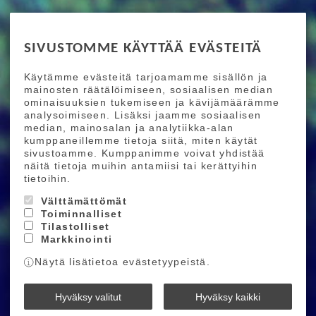
RIDE MORE
SIVUSTOMME KÄYTTÄÄ EVÄSTEITÄ
Etusivu
Toimitusehdot
Maksutapaehdot
Käytämme evästeitä tarjoamamme sisällön ja
Ride More – Pyöräkauppa ja pyörähuolto
mainosten räätälöimiseen, sosiaalisen median
Helsingissä
ominaisuuksien tukemiseen ja kävijämäärämme
analysoimiseen. Lisäksi jaamme sosiaalisen
median, mainosalan ja analytiikka-alan
TILAA UUTISKIRJEEMME
kumppaneillemme tietoja siitä, miten käytät
sivustoamme. Kumppanimme voivat yhdistää
Tilaamalla uutiskirjeemme saat uusimmat edut
näitä tietoja muihin antamiisi tai kerättyihin
suoraan sähköpostiisi.
tietoihin.
Välttämättömät
Toiminnalliset
Hyväksyn henkilötietojen tallentamisen (
lue
)
Tilastolliset
Markkinointi
Tilaa
Näytä lisätietoa evästetyypeistä.
Ride More © 2026
Hyväksy valitut
Hyväksy kaikki