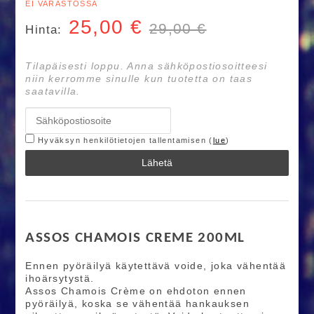
EI VARASTOSSA
25,00
€
29,00 €
Hinta:
Tilapäisesti loppu. Anna sähköpostiosoitteesi
niin kerromme sinulle kun tuotetta on taas
saatavilla.
Hyväksyn henkilötietojen tallentamisen (
lue
)
Lähetä
ASSOS CHAMOIS CREME 200ML
Ennen pyöräilyä käytettävä voide, joka vähentää
ihoärsytystä.
Assos Chamois Crème on ehdoton ennen
pyöräilyä, koska se vähentää hankauksen