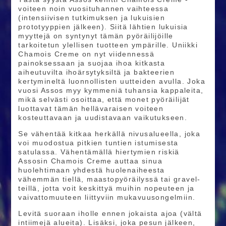
voiteen noin vuosituhannen vaihteessa
(intensiivisen tutkimuksen ja lukuisien
prototyyppien jälkeen). Siitä lähtien lukuisia
myyttejä on syntynyt tämän pyöräilijöille
tarkoitetun ylellisen tuotteen ympärille. Uniikki
Chamois Creme on nyt viidennessä
painoksessaan ja suojaa ihoa kitkasta
aiheutuvilta ihoärsytyksiltä ja bakteerien
kertymineltä luonnollisten uutteiden avulla. Joka
vuosi Assos myy kymmeniä tuhansia kappaleita,
mikä selvästi osoittaa, että monet pyöräilijät
luottavat tämän hellävaraisen voiteen
kosteuttavaan ja uudistavaan vaikutukseen.
Se vähentää kitkaa herkällä nivusalueella, joka
voi muodostua pitkien tuntien istumisesta
satulassa. Vähentämällä hiertymien riskiä
Assosin Chamois Creme auttaa sinua
huolehtimaan yhdestä huolenaiheesta
vähemmän tiellä, maastopyöräilyssä tai gravel-
teillä, jotta voit keskittyä muihin nopeuteen ja
vaivattomuuteen liittyviin mukavuusongelmiin.
Levitä suoraan iholle ennen jokaista ajoa (vältä
intiimejä alueita). Lisäksi, joka pesun jälkeen,